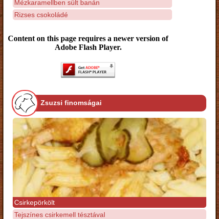
Mézkaramellben sült banán
Rizses csokoládé
Content on this page requires a newer version of
Adobe Flash Player.
Zsuzsi finomságai
Csirkepörkölt
Tejszínes csirkemell tésztával