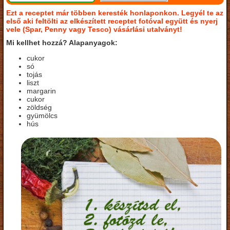
Ezt a receptet már többen keresték honlaponkon. Legyél te az
első aki feltölti az elkészített receptet fotóval együtt és nyerj
vele (Spar, Penny vagy Tesco) vásárlási utalványt!
Mi kellhet hozzá? Alapanyagok:
cukor
só
tojás
liszt
margarin
cukor
zöldség
gyümölcs
hús