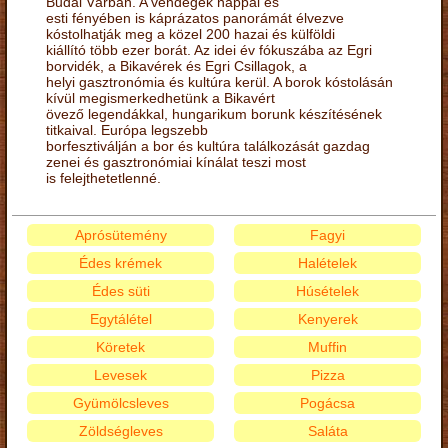
Budai Várban. A vendégek nappal és
esti fényében is káprázatos panorámát élvezve
kóstolhatják meg a közel 200 hazai és külföldi
kiállító több ezer borát. Az idei év fókuszába az Egri
borvidék, a Bikavérek és Egri Csillagok, a
helyi gasztronómia és kultúra kerül. A borok kóstolásán
kívül megismerkedhetünk a Bikavért
övező legendákkal, hungarikum borunk készítésének
titkaival. Európa legszebb
borfesztiválján a bor és kultúra találkozását gazdag
zenei és gasztronómiai kínálat teszi most
is felejthetetlenné.
Aprósütemény
Fagyi
Édes krémek
Halételek
Édes süti
Húsételek
Egytálétel
Kenyerek
Köretek
Muffin
Levesek
Pizza
Gyümölcsleves
Pogácsa
Zöldségleves
Saláta