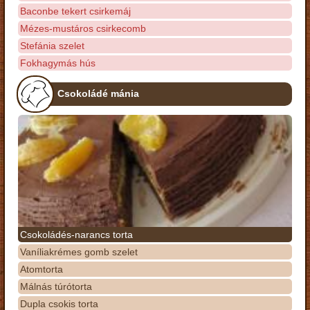
Baconbe tekert csirkemáj
Mézes-mustáros csirkecomb
Stefánia szelet
Fokhagymás hús
Csokoládé mánia
Csokoládés-narancs torta
Vaníliakrémes gomb szelet
Atomtorta
Málnás túrótorta
Dupla csokis torta