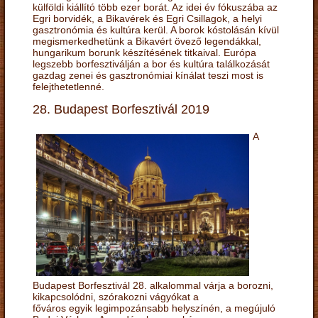
külföldi kiállító több ezer borát. Az idei év fókuszába az
Egri borvidék, a Bikavérek és Egri Csillagok, a helyi
gasztronómia és kultúra kerül. A borok kóstolásán kívül
megismerkedhetünk a Bikavért övező legendákkal,
hungarikum borunk készítésének titkaival. Európa
legszebb borfesztiválján a bor és kultúra találkozását
gazdag zenei és gasztronómiai kínálat teszi most is
felejthetetlenné.
28. Budapest Borfesztivál 2019
A
Budapest Borfesztivál 28. alkalommal várja a borozni,
kikapcsolódni, szórakozni vágyókat a
főváros egyik legimpozánsabb helyszínén, a megújuló