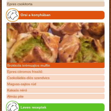
Epres csokitorta
Orsi a konyhában
Brokkolis krémsajtos muffin
Epres-citromos frissítő
Csokoládés-diós szendvics
Magvas-sajtos rúd
Kakaós néró
Almás pite
Leves receptek