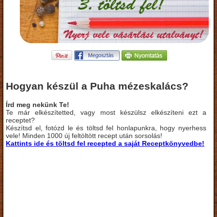
Hogyan készül a Puha mézeskalács?
Írd meg nekünk Te!
Te már elkészítetted, vagy most készülsz elkészíteni ezt a
receptet?
Készítsd el, fotózd le és töltsd fel honlapunkra, hogy nyerhess
vele! Minden 1000 új feltöltött recept után sorsolás!
Kattints ide és töltsd fel recepted a saját Receptkönyvedbe!