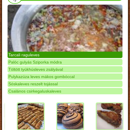
Tarcali raguleves
Palóc gulyás Sziporka módra
Töltött tyúkhúsleves zsályával
Pulykazúza leves mákos gombóccal
Sóskaleves reszelt tojással
Csalános csirkegaluskaleves