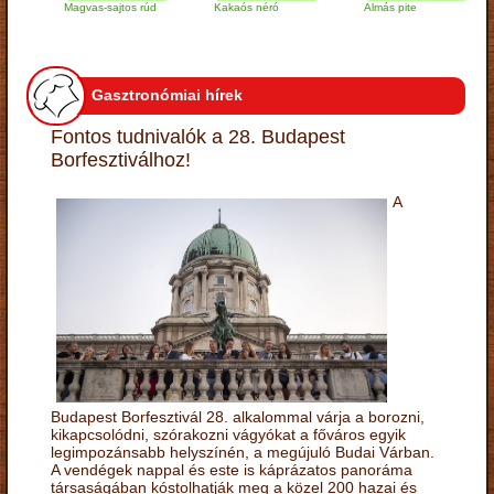
Magvas-sajtos rúd
Kakaós néró
Almás pite
Za
tú
Gasztronómiai hírek
Fontos tudnivalók a 28. Budapest
Borfesztiválhoz!
A
Budapest Borfesztivál 28. alkalommal várja a borozni,
kikapcsolódni, szórakozni vágyókat a főváros egyik
legimpozánsabb helyszínén, a megújuló Budai Várban.
A vendégek nappal és este is káprázatos panoráma
társaságában kóstolhatják meg a közel 200 hazai és