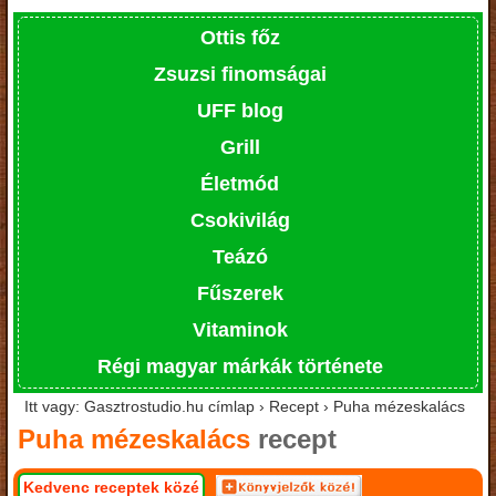
Ottis főz
Zsuzsi finomságai
UFF blog
Grill
Életmód
Csokivilág
Teázó
Fűszerek
Vitaminok
Régi magyar márkák története
Itt vagy: Gasztrostudio.hu címlap › Recept › Puha mézeskalács
Puha mézeskalács
recept
Kedvenc receptek közé