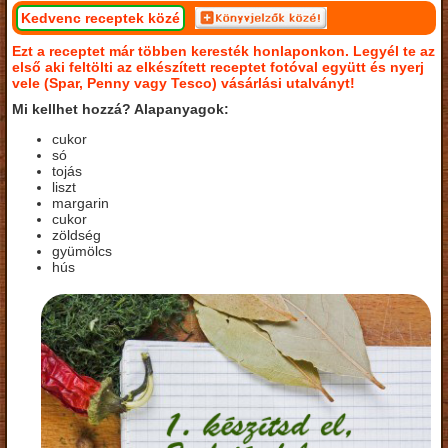
Kedvenc receptek közé
Ezt a receptet már többen keresték honlaponkon. Legyél te az
első aki feltölti az elkészített receptet fotóval együtt és nyerj
vele (Spar, Penny vagy Tesco) vásárlási utalványt!
Mi kellhet hozzá? Alapanyagok:
cukor
só
tojás
liszt
margarin
cukor
zöldség
gyümölcs
hús