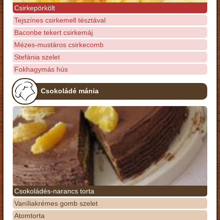
Csirkepörkölt
Tejszínes csirkemell tésztával
Baconbe tekert csirkemáj
Mézes-mustáros csirkecomb
Stefánia szelet
Fokhagymás hús
Csokoládé mánia
Csokoládés-narancs torta
Vaníliakrémes gomb szelet
Atomtorta