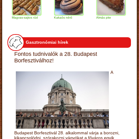
Magvas-sajtos rúd
Kakaós néró
Almás pite
Zabpe
túróg
Gasztronómiai hírek
Fontos tudnivalók a 28. Budapest
Borfesztiválhoz!
A
Budapest Borfesztivál 28. alkalommal várja a borozni,
kikapcsolódni, szórakozni vágyókat a főváros egyik