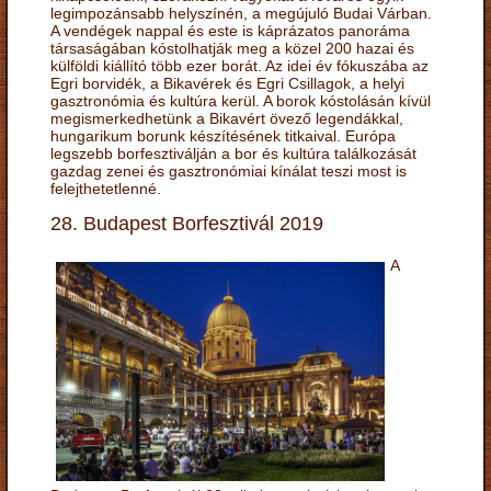
legimpozánsabb helyszínén, a megújuló Budai Várban.
A vendégek nappal és este is káprázatos panoráma
társaságában kóstolhatják meg a közel 200 hazai és
külföldi kiállító több ezer borát. Az idei év fókuszába az
Egri borvidék, a Bikavérek és Egri Csillagok, a helyi
gasztronómia és kultúra kerül. A borok kóstolásán kívül
megismerkedhetünk a Bikavért övező legendákkal,
hungarikum borunk készítésének titkaival. Európa
legszebb borfesztiválján a bor és kultúra találkozását
gazdag zenei és gasztronómiai kínálat teszi most is
felejthetetlenné.
28. Budapest Borfesztivál 2019
A