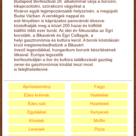
Budapest Borfesztivál 28. alkalommal várja a borozni,
kikapcsolódni, szórakozni vágyókat a
főváros egyik legimpozánsabb helyszínén, a megújuló
Budai Várban. A vendégek nappal és
esti fényében is káprázatos panorámát élvezve
kóstolhatják meg a közel 200 hazai és külföldi
kiállító több ezer borát. Az idei év fókuszába az Egri
borvidék, a Bikavérek és Egri Csillagok, a
helyi gasztronómia és kultúra kerül. A borok kóstolásán
kívül megismerkedhetünk a Bikavért
övező legendákkal, hungarikum borunk készítésének
titkaival. Európa legszebb
borfesztiválján a bor és kultúra találkozását gazdag
zenei és gasztronómiai kínálat teszi most
is felejthetetlenné.
Aprósütemény
Fagyi
Édes krémek
Halételek
Édes süti
Húsételek
Egytálétel
Kenyerek
Köretek
Muffin
Levesek
Pizza