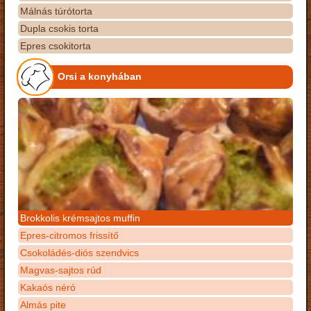
Málnás túrótorta
Dupla csokis torta
Epres csokitorta
Orsi a konyhában
Brokkolis krémsajtos muffin
Epres-citromos frissítő
Csokoládés-diós szendvics
Magvas-sajtos rúd
Kakaós néró
Almás pite