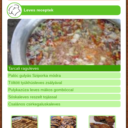
Leves receptek
Tarcali raguleves
Palóc gulyás Sziporka módra
Töltött tyúkhúsleves zsályával
Pulykazúza leves mákos gombóccal
Sóskaleves reszelt tojással
Csalános csirkegaluskaleves