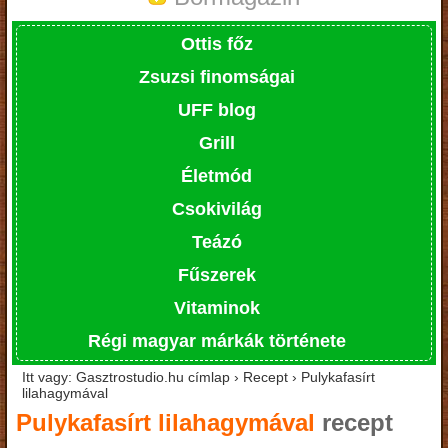
Ottis főz
Zsuzsi finomságai
UFF blog
Grill
Életmód
Csokivilág
Teázó
Fűszerek
Vitaminok
Régi magyar márkák története
Itt vagy: Gasztrostudio.hu címlap › Recept › Pulykafasírt
lilahagymával
Pulykafasírt lilahagymával
recept