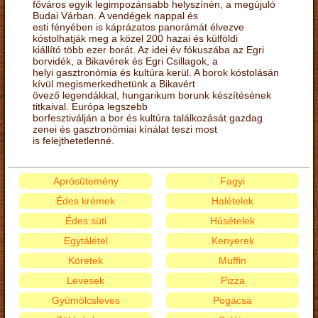
főváros egyik legimpozánsabb helyszínén, a megújuló
Budai Várban. A vendégek nappal és
esti fényében is káprázatos panorámát élvezve
kóstolhatják meg a közel 200 hazai és külföldi
kiállító több ezer borát. Az idei év fókuszába az Egri
borvidék, a Bikavérek és Egri Csillagok, a
helyi gasztronómia és kultúra kerül. A borok kóstolásán
kívül megismerkedhetünk a Bikavért
övező legendákkal, hungarikum borunk készítésének
titkaival. Európa legszebb
borfesztiválján a bor és kultúra találkozását gazdag
zenei és gasztronómiai kínálat teszi most
is felejthetetlenné.
Aprósütemény
Fagyi
Édes krémek
Halételek
Édes süti
Húsételek
Egytálétel
Kenyerek
Köretek
Muffin
Levesek
Pizza
Gyümölcsleves
Pogácsa