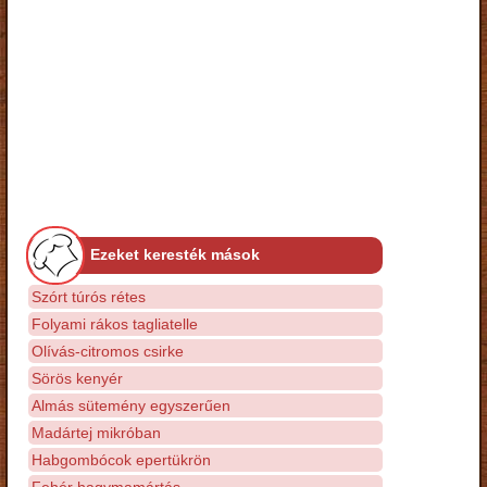
Ezeket keresték mások
Szórt túrós rétes
Folyami rákos tagliatelle
Olívás-citromos csirke
Sörös kenyér
Almás sütemény egyszerűen
Madártej mikróban
Habgombócok epertükrön
Fehér hagymamártás