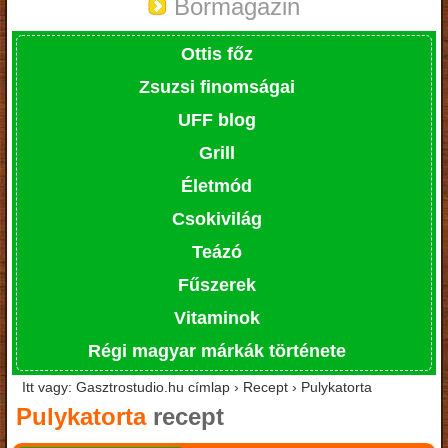
Bormagazin
Ottis főz
Zsuzsi finomságai
UFF blog
Grill
Életmód
Csokivilág
Teázó
Fűszerek
Vitaminok
Régi magyar márkák története
Itt vagy: Gasztrostudio.hu címlap › Recept › Pulykatorta
Pulykatorta
recept