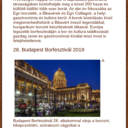
társaságában kóstolhatják meg a közel 200 hazai és
külföldi kiállító több ezer borát. Az idei év fókuszába az
Egri borvidék, a Bikavérek és Egri Csillagok, a helyi
gasztronómia és kultúra kerül. A borok kóstolásán kívül
megismerkedhetünk a Bikavért övező legendákkal,
hungarikum borunk készítésének titkaival. Európa
legszebb borfesztiválján a bor és kultúra találkozását
gazdag zenei és gasztronómiai kínálat teszi most is
felejthetetlenné.
28. Budapest Borfesztivál 2019
A
Budapest Borfesztivál 28. alkalommal várja a borozni,
kikapcsolódni, szórakozni vágyókat a