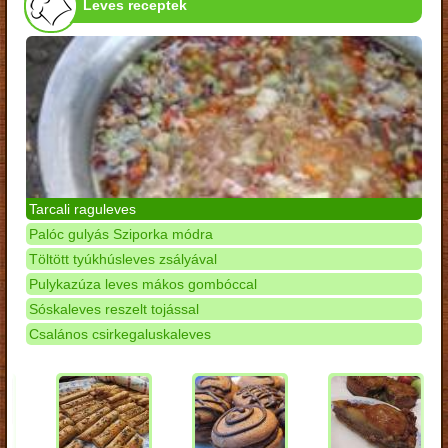
Leves receptek
Tarcali raguleves
Palóc gulyás Sziporka módra
Töltött tyúkhúsleves zsályával
Pulykazúza leves mákos gombóccal
Sóskaleves reszelt tojással
Csalános csirkegaluskaleves