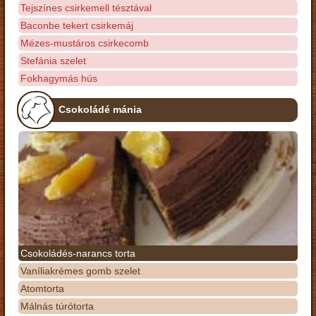
Tejszínes csirkemell tésztával
Baconbe tekert csirkemáj
Mézes-mustáros csirkecomb
Stefánia szelet
Fokhagymás hús
Csokoládé mánia
Csokoládés-narancs torta
Vaníliakrémes gomb szelet
Atomtorta
Málnás túrótorta