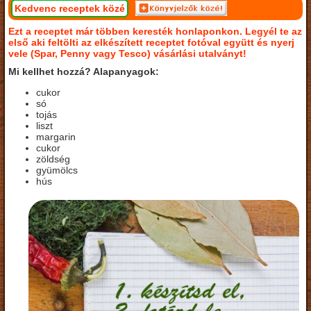
Kedvenc receptek közé
Ezt a receptet már többen keresték honlaponkon. Legyél te az
első aki feltölti az elkészített receptet fotóval együtt és nyerj
vele (Spar, Penny vagy Tesco) vásárlási utalványt!
Mi kellhet hozzá? Alapanyagok:
cukor
só
tojás
liszt
margarin
cukor
zöldség
gyümölcs
hús