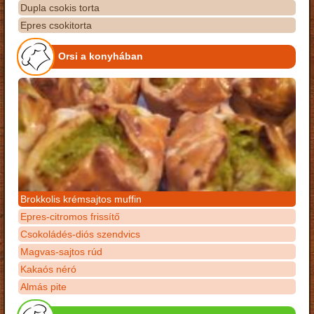
Dupla csokis torta
Epres csokitorta
Orsi a konyhában
Brokkolis krémsajtos muffin
Epres-citromos frissítő
Csokoládés-diós szendvics
Magvas-sajtos rúd
Kakaós néró
Almás pite