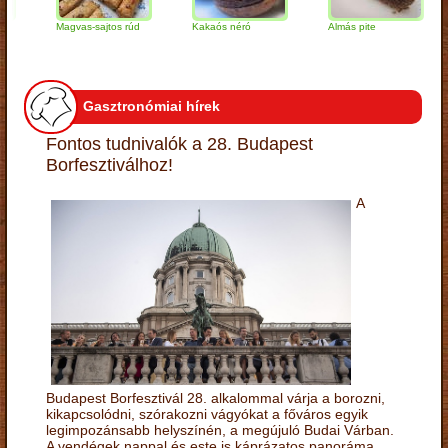
Magvas-sajtos rúd
Kakaós néró
Almás pite
Za
tú
Gasztronómiai hírek
Fontos tudnivalók a 28. Budapest
Borfesztiválhoz!
A
Budapest Borfesztivál 28. alkalommal várja a borozni,
kikapcsolódni, szórakozni vágyókat a főváros egyik
legimpozánsabb helyszínén, a megújuló Budai Várban.
A vendégek nappal és este is káprázatos panoráma