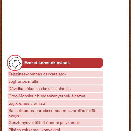
Ezeket keresték mások
Tejszínes-gombás csirkefalatok
Joghurtos muffin
Dávidka kókuszos kekszszalámija
Croc-Monsieur bundáskenyérnek álcázva
Sajtkrémes tiramisu
Bazsalikomos-paradicsomos-mozzarellás töltött
kenyér
Gesztenyével töltött ünnepi pulykamell
Pikáns csirkemell konyakkal