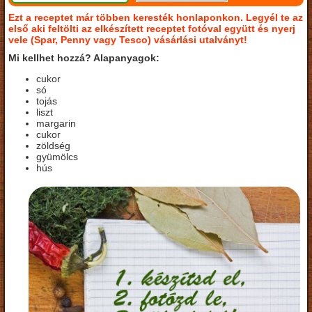
Ezt a receptet már többen keresték honlaponkon. Legyél te az
első aki feltölti az elkészített receptet fotóval együtt és nyerj
vele (Spar, Penny vagy Tesco) vásárlási utalványt!
Mi kellhet hozzá? Alapanyagok:
cukor
só
tojás
liszt
margarin
cukor
zöldség
gyümölcs
hús