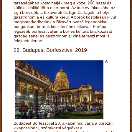
társaságában kóstolhatják meg a közel 200 hazai és
külföldi kiállító több ezer borát. Az idei év fókuszába az
Egri borvidék, a Bikavérek és Egri Csillagok, a helyi
gasztronómia és kultúra kerül. A borok kóstolásán kívül
megismerkedhetünk a Bikavért övező legendákkal,
hungarikum borunk készítésének titkaival. Európa
legszebb borfesztiválján a bor és kultúra találkozását
gazdag zenei és gasztronómiai kínálat teszi most is
felejthetetlenné.
28. Budapest Borfesztivál 2019
A
Budapest Borfesztivál 28. alkalommal várja a borozni,
kikapcsolódni, szórakozni vágyókat a