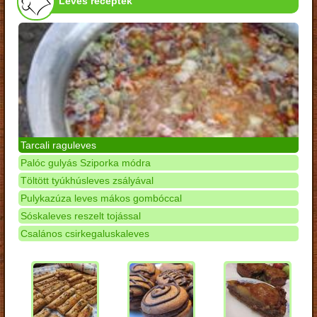
Leves receptek
Tarcali raguleves
Palóc gulyás Sziporka módra
Töltött tyúkhúsleves zsályával
Pulykazúza leves mákos gombóccal
Sóskaleves reszelt tojással
Csalános csirkegaluskaleves