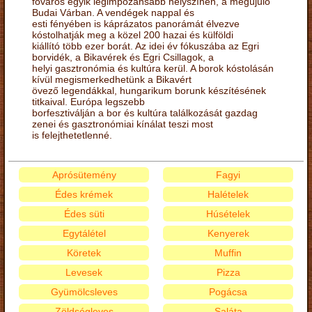
főváros egyik legimpozánsabb helyszínén, a megújuló
Budai Várban. A vendégek nappal és
esti fényében is káprázatos panorámát élvezve
kóstolhatják meg a közel 200 hazai és külföldi
kiállító több ezer borát. Az idei év fókuszába az Egri
borvidék, a Bikavérek és Egri Csillagok, a
helyi gasztronómia és kultúra kerül. A borok kóstolásán
kívül megismerkedhetünk a Bikavért
övező legendákkal, hungarikum borunk készítésének
titkaival. Európa legszebb
borfesztiválján a bor és kultúra találkozását gazdag
zenei és gasztronómiai kínálat teszi most
is felejthetetlenné.
Aprósütemény
Fagyi
Édes krémek
Halételek
Édes süti
Húsételek
Egytálétel
Kenyerek
Köretek
Muffin
Levesek
Pizza
Gyümölcsleves
Pogácsa
Zöldségleves
Saláta