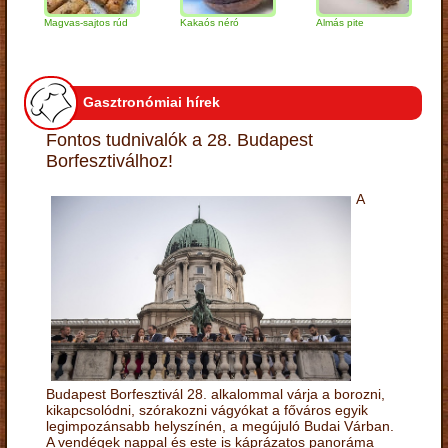
Magvas-sajtos rúd
Kakaós néró
Almás pite
Zabp
túró
Gasztronómiai hírek
Fontos tudnivalók a 28. Budapest
Borfesztiválhoz!
A
Budapest Borfesztivál 28. alkalommal várja a borozni,
kikapcsolódni, szórakozni vágyókat a főváros egyik
legimpozánsabb helyszínén, a megújuló Budai Várban.
A vendégek nappal és este is káprázatos panoráma