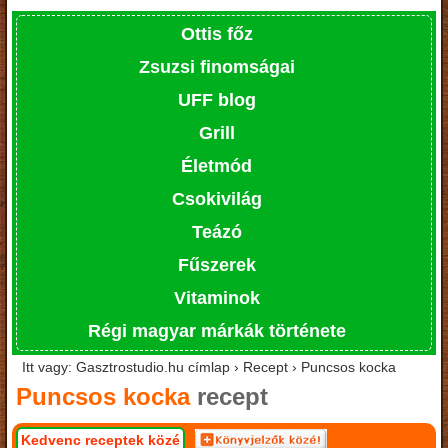
Ottis főz
Zsuzsi finomságai
UFF blog
Grill
Életmód
Csokivilág
Teázó
Fűszerek
Vitaminok
Régi magyar márkák története
Itt vagy: Gasztrostudio.hu címlap › Recept › Puncsos kocka
Puncsos kocka
recept
Kedvenc receptek közé