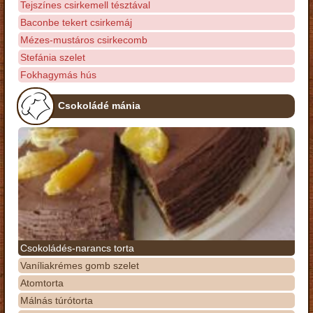
Tejszínes csirkemell tésztával
Baconbe tekert csirkemáj
Mézes-mustáros csirkecomb
Stefánia szelet
Fokhagymás hús
Csokoládé mánia
Csokoládés-narancs torta
Vaníliakrémes gomb szelet
Atomtorta
Málnás túrótorta