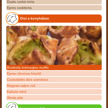
Dupla csokis torta
Epres csokitorta
Orsi a konyhában
Brokkolis krémsajtos muffin
Epres-citromos frissítő
Csokoládés-diós szendvics
Magvas-sajtos rúd
Kakaós néró
Almás pite