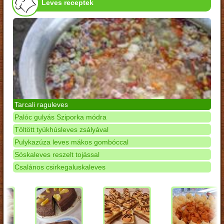
Leves receptek
Tarcali raguleves
Palóc gulyás Sziporka módra
Töltött tyúkhúsleves zsályával
Pulykazúza leves mákos gombóccal
Sóskaleves reszelt tojással
Csalános csirkegaluskaleves