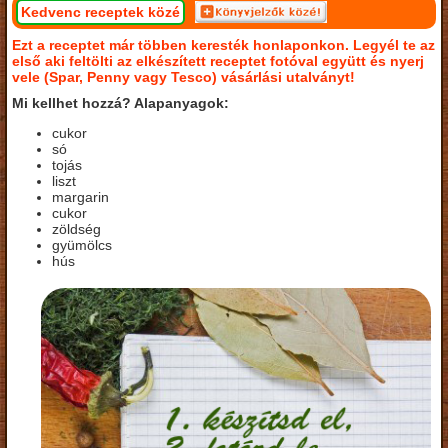
Kedvenc receptek közé
Ezt a receptet már többen keresték honlaponkon. Legyél te az
első aki feltölti az elkészített receptet fotóval együtt és nyerj
vele (Spar, Penny vagy Tesco) vásárlási utalványt!
Mi kellhet hozzá? Alapanyagok:
cukor
só
tojás
liszt
margarin
cukor
zöldség
gyümölcs
hús