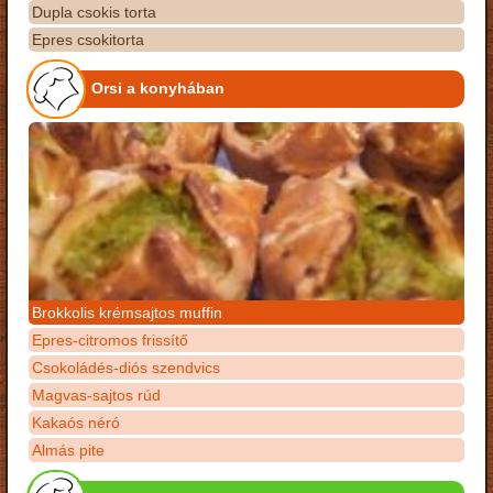
Dupla csokis torta
Epres csokitorta
Orsi a konyhában
Brokkolis krémsajtos muffin
Epres-citromos frissítő
Csokoládés-diós szendvics
Magvas-sajtos rúd
Kakaós néró
Almás pite