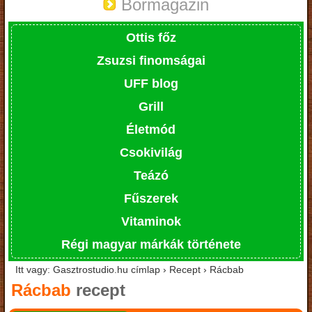
Bormagazin
Ottis főz
Zsuzsi finomságai
UFF blog
Grill
Életmód
Csokivilág
Teázó
Fűszerek
Vitaminok
Régi magyar márkák története
Itt vagy: Gasztrostudio.hu címlap › Recept › Rácbab
Rácbab
recept