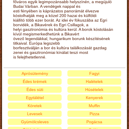
főváros egyik legimpozánsabb helyszínén, a megújuló
Budai Várban. A vendégek nappal és
esti fényében is káprázatos panorámát élvezve
kóstolhatják meg a közel 200 hazai és külföldi
kiállító több ezer borát. Az idei év fókuszába az Egri
borvidék, a Bikavérek és Egri Csillagok, a
helyi gasztronómia és kultúra kerül. A borok kóstolásán
kívül megismerkedhetünk a Bikavért
övező legendákkal, hungarikum borunk készítésének
titkaival. Európa legszebb
borfesztiválján a bor és kultúra találkozását gazdag
zenei és gasztronómiai kínálat teszi most
is felejthetetlenné.
Aprósütemény
Fagyi
Édes krémek
Halételek
Édes süti
Húsételek
Egytálétel
Kenyerek
Köretek
Muffin
Levesek
Pizza
Gyümölcsleves
Pogácsa