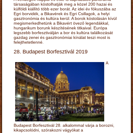
társaságában kóstolhatják meg a közel 200 hazai és
külföldi kiállító több ezer borát. Az idei év fókuszába az
Egri borvidék, a Bikavérek és Egri Csillagok, a helyi
gasztronómia és kultúra kerül. A borok kóstolásán kívül
megismerkedhetünk a Bikavért övező legendákkal,
hungarikum borunk készítésének titkaival. Európa
legszebb borfesztiválján a bor és kultúra találkozását
gazdag zenei és gasztronómiai kínálat teszi most is
felejthetetlenné.
28. Budapest Borfesztivál 2019
A
Budapest Borfesztivál 28. alkalommal várja a borozni,
kikapcsolódni, szórakozni vágyókat a