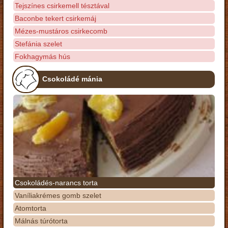
Tejszínes csirkemell tésztával
Baconbe tekert csirkemáj
Mézes-mustáros csirkecomb
Stefánia szelet
Fokhagymás hús
Csokoládé mánia
Csokoládés-narancs torta
Vaníliakrémes gomb szelet
Atomtorta
Málnás túrótorta