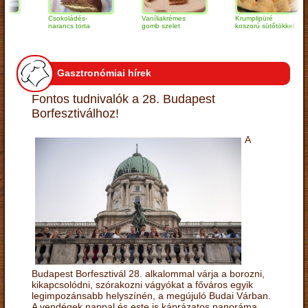
Csokoládés-
Vaníliakrémes
Krumplipüré
narancs torta
gomb szelet
koszorú sütőtökkel
Gasztronómiai hírek
Fontos tudnivalók a 28. Budapest
Borfesztiválhoz!
A
Budapest Borfesztivál 28. alkalommal várja a borozni,
kikapcsolódni, szórakozni vágyókat a főváros egyik
legimpozánsabb helyszínén, a megújuló Budai Várban.
A vendégek nappal és este is káprázatos panoráma