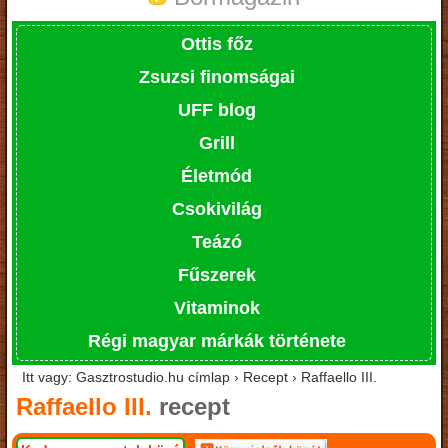
Ottis főz
Zsuzsi finomságai
UFF blog
Grill
Életmód
Csokivilág
Teázó
Fűszerek
Vitaminok
Régi magyar márkák története
Itt vagy: Gasztrostudio.hu címlap › Recept › Raffaello III.
Raffaello III.
recept