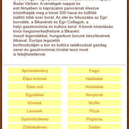
Budai Várban. A vendégek nappal és
esti fényében is káprázatos panorámát élvezve
kóstolhatják meg a közel 200 hazai és külföldi
kiállító több ezer borát. Az idei év fókuszába az Egri
borvidék, a Bikavérek és Egri Csillagok, a
helyi gasztronómia és kultúra kerül. A borok kóstolásán
kívül megismerkedhetünk a Bikavért
övező legendákkal, hungarikum borunk készítésének
titkaival. Európa legszebb
borfesztiválján a bor és kultúra találkozását gazdag
zenei és gasztronómiai kínálat teszi most
is felejthetetlenné.
Aprósütemény
Fagyi
Édes krémek
Halételek
Édes süti
Húsételek
Egytálétel
Kenyerek
Köretek
Muffin
Levesek
Pizza
Gyümölcsleves
Pogácsa
Zöldségleves
Saláta