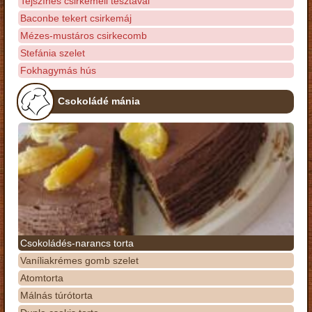
Tejszínes csirkemell tésztával
Baconbe tekert csirkemáj
Mézes-mustáros csirkecomb
Stefánia szelet
Fokhagymás hús
Csokoládé mánia
Csokoládés-narancs torta
Vaníliakrémes gomb szelet
Atomtorta
Málnás túrótorta