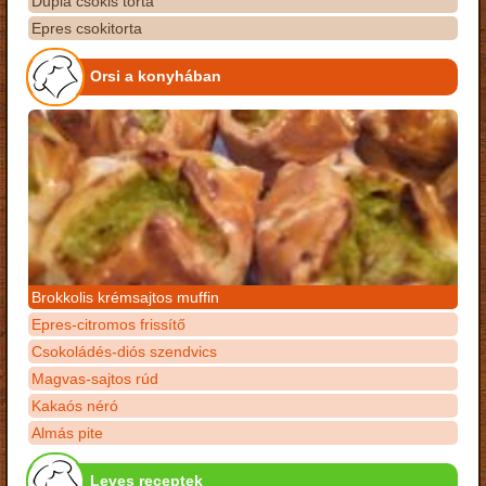
Dupla csokis torta
Epres csokitorta
Orsi a konyhában
Brokkolis krémsajtos muffin
Epres-citromos frissítő
Csokoládés-diós szendvics
Magvas-sajtos rúd
Kakaós néró
Almás pite
Leves receptek