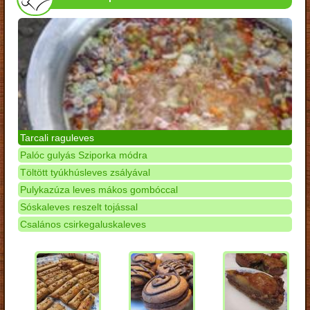
Tarcali raguleves
Palóc gulyás Sziporka módra
Töltött tyúkhúsleves zsályával
Pulykazúza leves mákos gombóccal
Sóskaleves reszelt tojással
Csalános csirkegaluskaleves