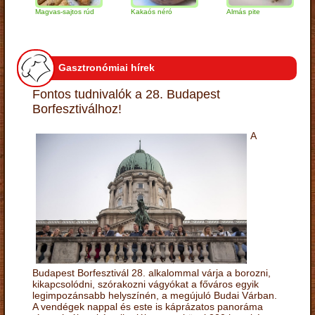
Magvas-sajtos rúd
Kakaós néró
Almás pite
Zabp
túró
Gasztronómiai hírek
Fontos tudnivalók a 28. Budapest
Borfesztiválhoz!
A
Budapest Borfesztivál 28. alkalommal várja a borozni,
kikapcsolódni, szórakozni vágyókat a főváros egyik
legimpozánsabb helyszínén, a megújuló Budai Várban.
A vendégek nappal és este is káprázatos panoráma