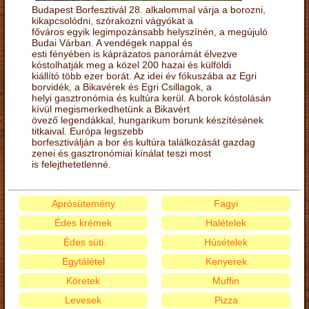
Budapest Borfesztivál 28. alkalommal várja a borozni,
kikapcsolódni, szórakozni vágyókat a
főváros egyik legimpozánsabb helyszínén, a megújuló
Budai Várban. A vendégek nappal és
esti fényében is káprázatos panorámát élvezve
kóstolhatják meg a közel 200 hazai és külföldi
kiállító több ezer borát. Az idei év fókuszába az Egri
borvidék, a Bikavérek és Egri Csillagok, a
helyi gasztronómia és kultúra kerül. A borok kóstolásán
kívül megismerkedhetünk a Bikavért
övező legendákkal, hungarikum borunk készítésének
titkaival. Európa legszebb
borfesztiválján a bor és kultúra találkozását gazdag
zenei és gasztronómiai kínálat teszi most
is felejthetetlenné.
Aprósütemény
Fagyi
Édes krémek
Halételek
Édes süti
Húsételek
Egytálétel
Kenyerek
Köretek
Muffin
Levesek
Pizza