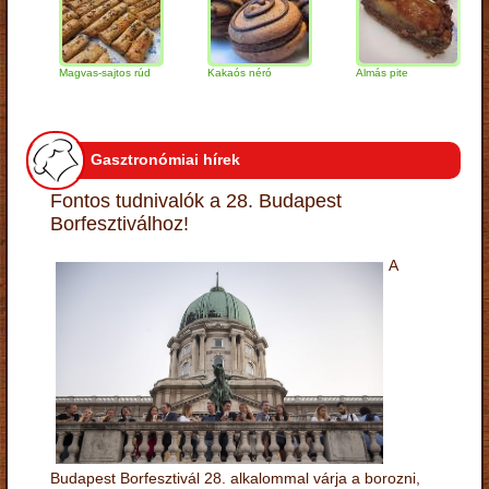
Magvas-sajtos rúd
Kakaós néró
Almás pite
Za
tú
Gasztronómiai hírek
Fontos tudnivalók a 28. Budapest
Borfesztiválhoz!
A
Budapest Borfesztivál 28. alkalommal várja a borozni,