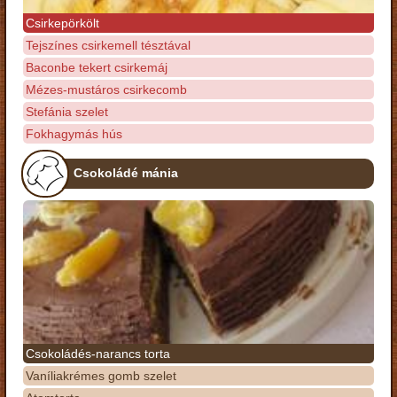
Csirkepörkölt
Tejszínes csirkemell tésztával
Baconbe tekert csirkemáj
Mézes-mustáros csirkecomb
Stefánia szelet
Fokhagymás hús
Csokoládé mánia
Csokoládés-narancs torta
Vaníliakrémes gomb szelet