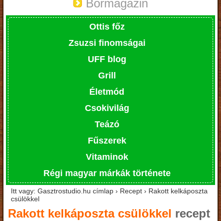
Bormagazin
Ottis főz
Zsuzsi finomságai
UFF blog
Grill
Életmód
Csokivilág
Teázó
Fűszerek
Vitaminok
Régi magyar márkák története
Itt vagy: Gasztrostudio.hu címlap › Recept › Rakott kelkáposzta
csülökkel
Rakott kelkáposzta csülökkel
recept