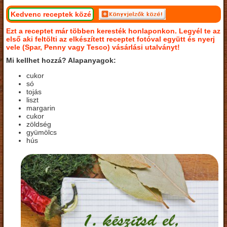
Kedvenc receptek közé
Ezt a receptet már többen keresték honlaponkon. Legyél te az
első aki feltölti az elkészített receptet fotóval együtt és nyerj
vele (Spar, Penny vagy Tesco) vásárlási utalványt!
Mi kellhet hozzá? Alapanyagok:
cukor
só
tojás
liszt
margarin
cukor
zöldség
gyümölcs
hús