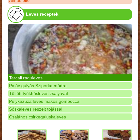
Almás pite
Leves receptek
Tarcali raguleves
Palóc gulyás Sziporka módra
Töltött tyúkhúsleves zsályával
Pulykazúza leves mákos gombóccal
Sóskaleves reszelt tojással
Csalános csirkegaluskaleves