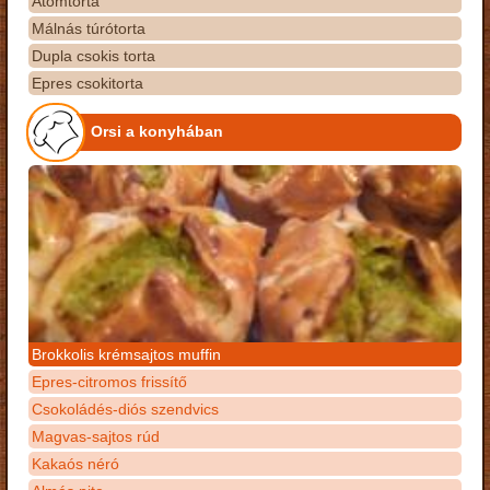
Atomtorta
Málnás túrótorta
Dupla csokis torta
Epres csokitorta
Orsi a konyhában
Brokkolis krémsajtos muffin
Epres-citromos frissítő
Csokoládés-diós szendvics
Magvas-sajtos rúd
Kakaós néró