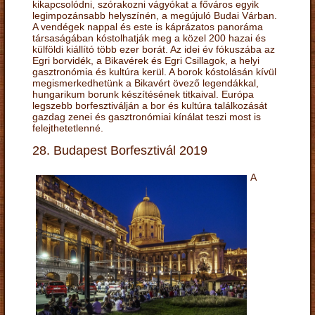
kikapcsolódni, szórakozni vágyókat a főváros egyik
legimpozánsabb helyszínén, a megújuló Budai Várban.
A vendégek nappal és este is káprázatos panoráma
társaságában kóstolhatják meg a közel 200 hazai és
külföldi kiállító több ezer borát. Az idei év fókuszába az
Egri borvidék, a Bikavérek és Egri Csillagok, a helyi
gasztronómia és kultúra kerül. A borok kóstolásán kívül
megismerkedhetünk a Bikavért övező legendákkal,
hungarikum borunk készítésének titkaival. Európa
legszebb borfesztiválján a bor és kultúra találkozását
gazdag zenei és gasztronómiai kínálat teszi most is
felejthetetlenné.
28. Budapest Borfesztivál 2019
A