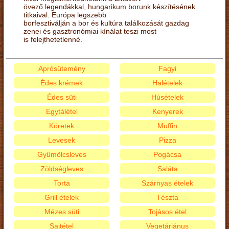
övező legendákkal, hungarikum borunk készítésének
titkaival. Európa legszebb
borfesztiválján a bor és kultúra találkozását gazdag
zenei és gasztronómiai kínálat teszi most
is felejthetetlenné.
Aprósütemény
Fagyi
Édes krémek
Halételek
Édes süti
Húsételek
Egytálétel
Kenyerek
Köretek
Muffin
Levesek
Pizza
Gyümölcsleves
Pogácsa
Zöldségleves
Saláta
Torta
Szárnyas ételek
Grill ételek
Tészta
Mézes süti
Tojásos étel
Sajtétel
Vegetáriánus