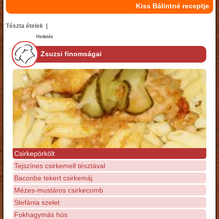
Kiss Bálintné receptje
Tészta ételek |
Hirdetés
Zsuzsi finomságai
Csirkepörkölt
Tejszínes csirkemell tésztával
Baconbe tekert csirkemáj
Mézes-mustáros csirkecomb
Stefánia szelet
Fokhagymás hús