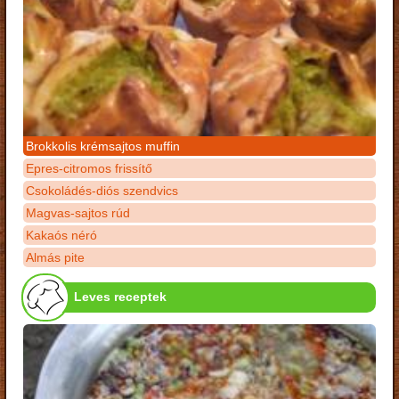
Brokkolis krémsajtos muffin
Epres-citromos frissítő
Csokoládés-diós szendvics
Magvas-sajtos rúd
Kakaós néró
Almás pite
Leves receptek