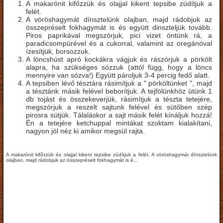
A makarónit kifőzzük és olajjal kikent tepsibe zúdítjuk a
felét.
A vöröshagymát dínsztelünk olajban, majd rádobjuk az
összepréselt fokhagymát is és együtt dinszteljük tovább.
Piros paprikával megszórjuk, pici vizet öntünk rá, a
paradicsompürével és a cukorral, valamint az oregánóval
ízesítjük, borsozzuk.
A löncshúst apró kockákra vágjuk és rászórjuk a pörkölt
alapra, ha szükséges sózzuk (attól függ, hogy a löncs
mennyire van sózva!) Együtt pároljuk 3-4 percig fedő alatt.
A tepsiben lévő tésztára rásimítjuk a " pörköltünket ", majd
a tésztánk másik felével beborítjuk. A tejfölünkhöz ütünk 1
db tojást és összekeverjük, rásimítjuk a tészta tetejére,
megszórjuk a reszelt sajtunk felével és sütőben szép
pirosra sütjük. Tálaláskor a sajt másik felét kínáljuk hozzá!
Én a tetejére ketchuppal mintákat szoktam kialakítani,
nagyon jól néz ki amikor megsül rajta.
A makarónit kifőzzük és olajjal kikent tepsibe zúdítjuk a felét. A vöröshagymát dínsztelünk
olajban, majd rádobjuk az összepréselt fokhagymát is é...