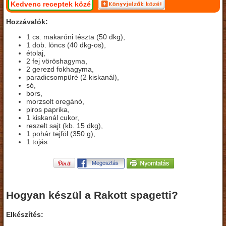
Kedvenc receptek közé
Hozzávalók:
1 cs. makaróni tészta (50 dkg),
1 dob. löncs (40 dkg-os),
étolaj,
2 fej vöröshagyma,
2 gerezd fokhagyma,
paradicsompüré (2 kiskanál),
só,
bors,
morzsolt oregánó,
piros paprika,
1 kiskanál cukor,
reszelt sajt (kb. 15 dkg),
1 pohár tejföl (350 g),
1 tojás
Hogyan készül a Rakott spagetti?
Elkészítés: