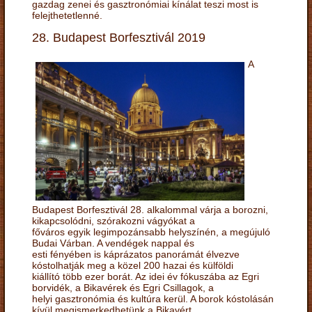
gazdag zenei és gasztronómiai kínálat teszi most is
felejthetetlenné.
28. Budapest Borfesztivál 2019
A
Budapest Borfesztivál 28. alkalommal várja a borozni,
kikapcsolódni, szórakozni vágyókat a
főváros egyik legimpozánsabb helyszínén, a megújuló
Budai Várban. A vendégek nappal és
esti fényében is káprázatos panorámát élvezve
kóstolhatják meg a közel 200 hazai és külföldi
kiállító több ezer borát. Az idei év fókuszába az Egri
borvidék, a Bikavérek és Egri Csillagok, a
helyi gasztronómia és kultúra kerül. A borok kóstolásán
kívül megismerkedhetünk a Bikavért