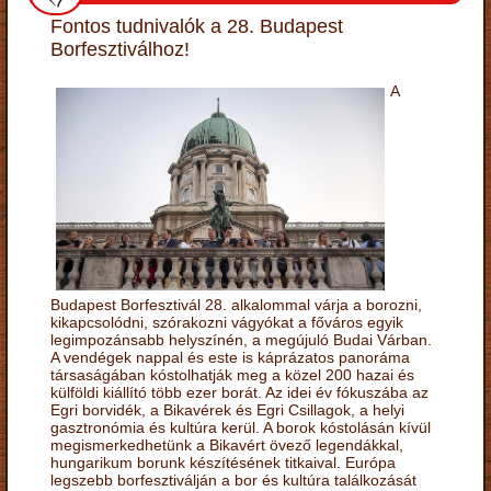
Fontos tudnivalók a 28. Budapest
Borfesztiválhoz!
A
Budapest Borfesztivál 28. alkalommal várja a borozni,
kikapcsolódni, szórakozni vágyókat a főváros egyik
legimpozánsabb helyszínén, a megújuló Budai Várban.
A vendégek nappal és este is káprázatos panoráma
társaságában kóstolhatják meg a közel 200 hazai és
külföldi kiállító több ezer borát. Az idei év fókuszába az
Egri borvidék, a Bikavérek és Egri Csillagok, a helyi
gasztronómia és kultúra kerül. A borok kóstolásán kívül
megismerkedhetünk a Bikavért övező legendákkal,
hungarikum borunk készítésének titkaival. Európa
legszebb borfesztiválján a bor és kultúra találkozását