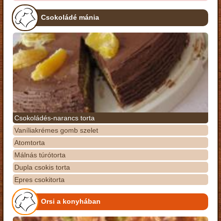
Csokoládé mánia
Csokoládés-narancs torta
Vaníliakrémes gomb szelet
Atomtorta
Málnás túrótorta
Dupla csokis torta
Epres csokitorta
Orsi a konyhában