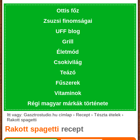
Ottis főz
Zsuzsi finomságai
UFF blog
Grill
Életmód
Csokivilág
Teázó
Fűszerek
Vitaminok
Régi magyar márkák története
Itt vagy: Gasztrostudio.hu címlap › Recept › Tészta ételek ›
Rakott spagetti
Rakott spagetti
recept