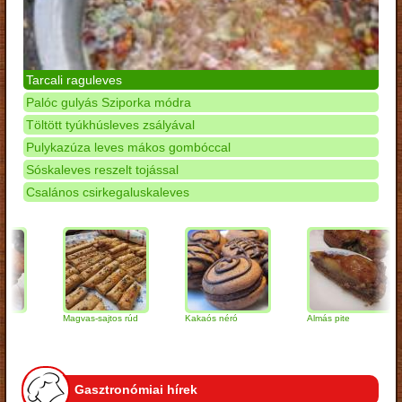
Tarcali raguleves
Palóc gulyás Sziporka módra
Töltött tyúkhúsleves zsályával
Pulykazúza leves mákos gombóccal
Sóskaleves reszelt tojással
Csalános csirkegaluskaleves
Magvas-sajtos rúd
Kakaós néró
Almás pite
Gasztronómiai hírek