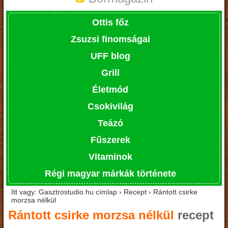
Ottis főz
Zsuzsi finomságai
UFF blog
Grill
Életmód
Csokivilág
Teázó
Fűszerek
Vitaminok
Régi magyar márkák története
Itt vagy: Gasztrostudio.hu címlap › Recept › Rántott csirke
morzsa nélkül
Rántott csirke morzsa nélkül
recept