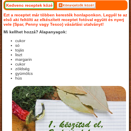
Kedvenc receptek közé
Ezt a receptet már többen keresték honlaponkon. Legyél te az
első aki feltölti az elkészített receptet fotóval együtt és nyerj
vele (Spar, Penny vagy Tesco) vásárlási utalványt!
Mi kellhet hozzá? Alapanyagok:
cukor
só
tojás
liszt
margarin
cukor
zöldség
gyümölcs
hús