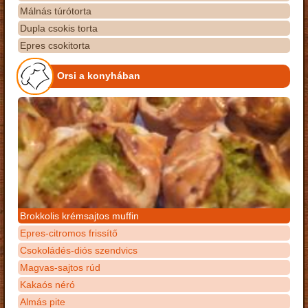
Málnás túrótorta
Dupla csokis torta
Epres csokitorta
Orsi a konyhában
Brokkolis krémsajtos muffin
Epres-citromos frissítő
Csokoládés-diós szendvics
Magvas-sajtos rúd
Kakaós néró
Almás pite