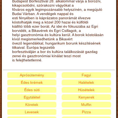
Budapest Borfesztivál 28. alkalommal várja a borozni,
kikapcsolódni, szórakozni vágyókat a
főváros egyik legimpozánsabb helyszínén, a megújuló
Budai Várban. A vendégek nappal és
esti fényében is káprázatos panorámát élvezve
kóstolhatják meg a közel 200 hazai és külföldi
kiállító több ezer borát. Az idei év fókuszába az Egri
borvidék, a Bikavérek és Egri Csillagok, a
helyi gasztronómia és kultúra kerül. A borok kóstolásán
kívül megismerkedhetünk a Bikavért
övező legendákkal, hungarikum borunk készítésének
titkaival. Európa legszebb
borfesztiválján a bor és kultúra találkozását gazdag
zenei és gasztronómiai kínálat teszi most
is felejthetetlenné.
Aprósütemény
Fagyi
Édes krémek
Halételek
Édes süti
Húsételek
Egytálétel
Kenyerek
Köretek
Muffin
Levesek
Pizza