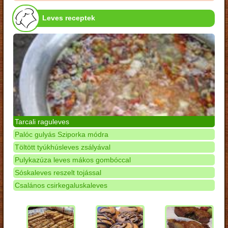
Leves receptek
Tarcali raguleves
Palóc gulyás Sziporka módra
Töltött tyúkhúsleves zsályával
Pulykazúza leves mákos gombóccal
Sóskaleves reszelt tojással
Csalános csirkegaluskaleves