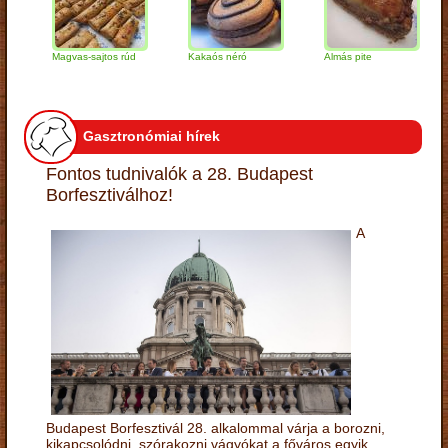
Magvas-sajtos rúd
Kakaós néró
Almás pite
Zab
túr
Gasztronómiai hírek
Fontos tudnivalók a 28. Budapest
Borfesztiválhoz!
A
Budapest Borfesztivál 28. alkalommal várja a borozni,
kikapcsolódni, szórakozni vágyókat a főváros egyik