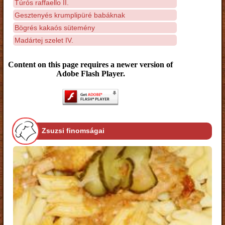
Túrós raffaello II.
Gesztenyés krumplipüré babáknak
Bögrés kakaós sütemény
Madártej szelet IV.
Content on this page requires a newer version of
Adobe Flash Player.
Zsuzsi finomságai