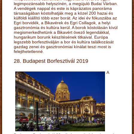
legimpozánsabb helyszínén, a megújuló Budai Várban.
A vendégek nappal és este is káprázatos panoráma
társaságában kóstolhatják meg a közel 200 hazai és
külföldi kiállító több ezer borát. Az idei év fókuszába az
Egri borvidék, a Bikavérek és Egri Csillagok, a helyi
gasztronómia és kultúra kerül. A borok kóstolásán kívül
megismerkedhetünk a Bikavért övező legendákkal,
hungarikum borunk készítésének titkaival. Európa
legszebb borfesztiválján a bor és kultúra találkozását
gazdag zenei és gasztronómiai kínálat teszi most is
felejthetetlenné.
28. Budapest Borfesztivál 2019
A