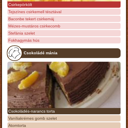
Csirkepörkölt
Tejszínes csirkemell tésztával
Baconbe tekert csirkemáj
Mézes-mustáros csirkecomb
Stefánia szelet
Fokhagymás hús
Csokoládé mánia
Csokoládés-narancs torta
Vaníliakrémes gomb szelet
Atomtorta