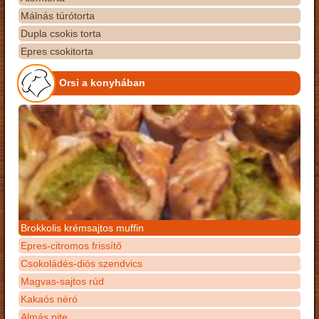
Málnás túrótorta
Dupla csokis torta
Epres csokitorta
Orsi a konyhában
Brokkolis krémsajtos muffin
Epres-citromos frissítő
Csokoládés-diós szendvics
Magvas-sajtos rúd
Kakaós néró
Almás pite