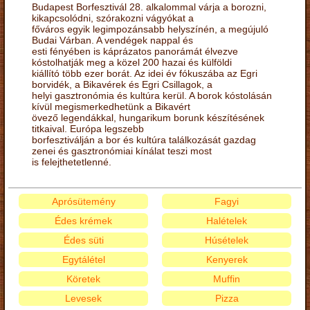
Budapest Borfesztivál 28. alkalommal várja a borozni,
kikapcsolódni, szórakozni vágyókat a
főváros egyik legimpozánsabb helyszínén, a megújuló
Budai Várban. A vendégek nappal és
esti fényében is káprázatos panorámát élvezve
kóstolhatják meg a közel 200 hazai és külföldi
kiállító több ezer borát. Az idei év fókuszába az Egri
borvidék, a Bikavérek és Egri Csillagok, a
helyi gasztronómia és kultúra kerül. A borok kóstolásán
kívül megismerkedhetünk a Bikavért
övező legendákkal, hungarikum borunk készítésének
titkaival. Európa legszebb
borfesztiválján a bor és kultúra találkozását gazdag
zenei és gasztronómiai kínálat teszi most
is felejthetetlenné.
Aprósütemény
Fagyi
Édes krémek
Halételek
Édes süti
Húsételek
Egytálétel
Kenyerek
Köretek
Muffin
Levesek
Pizza