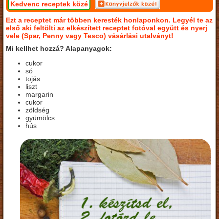
Kedvenc receptek közé
Ezt a receptet már többen keresték honlaponkon. Legyél te az
első aki feltölti az elkészített receptet fotóval együtt és nyerj
vele (Spar, Penny vagy Tesco) vásárlási utalványt!
Mi kellhet hozzá? Alapanyagok:
cukor
só
tojás
liszt
margarin
cukor
zöldség
gyümölcs
hús