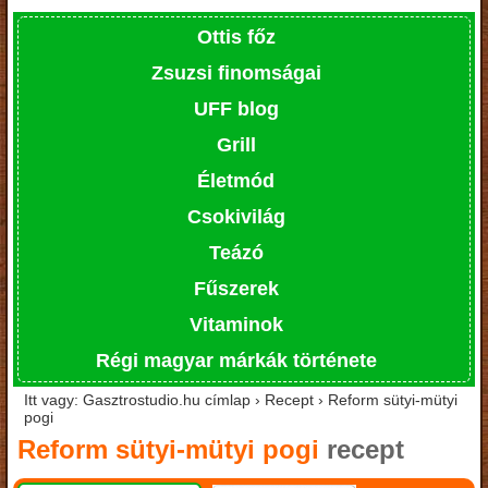
Ottis főz
Zsuzsi finomságai
UFF blog
Grill
Életmód
Csokivilág
Teázó
Fűszerek
Vitaminok
Régi magyar márkák története
Itt vagy: Gasztrostudio.hu címlap › Recept › Reform sütyi-mütyi
pogi
Reform sütyi-mütyi pogi
recept