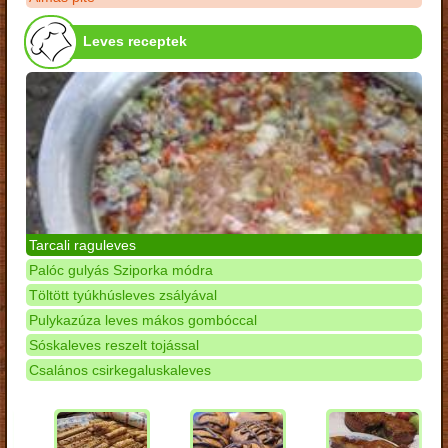
Leves receptek
Tarcali raguleves
Palóc gulyás Sziporka módra
Töltött tyúkhúsleves zsályával
Pulykazúza leves mákos gombóccal
Sóskaleves reszelt tojással
Csalános csirkegaluskaleves