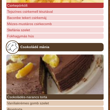
Csirkepörkölt
Tejszínes csirkemell tésztával
Baconbe tekert csirkemáj
Mézes-mustáros csirkecomb
Stefánia szelet
Fokhagymás hús
Csokoládé mánia
Csokoládés-narancs torta
Vaníliakrémes gomb szelet
Atomtorta