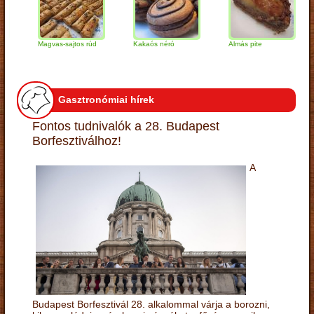
Magvas-sajtos rúd
Kakaós néró
Almás pite
Za
tú
Gasztronómiai hírek
Fontos tudnivalók a 28. Budapest
Borfesztiválhoz!
A
Budapest Borfesztivál 28. alkalommal várja a borozni,