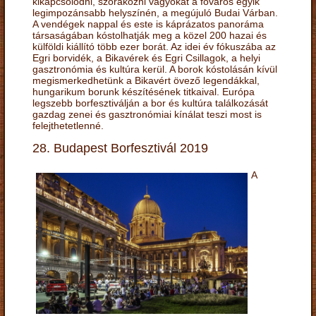
kikapcsolódni, szórakozni vágyókat a főváros egyik
legimpozánsabb helyszínén, a megújuló Budai Várban.
A vendégek nappal és este is káprázatos panoráma
társaságában kóstolhatják meg a közel 200 hazai és
külföldi kiállító több ezer borát. Az idei év fókuszába az
Egri borvidék, a Bikavérek és Egri Csillagok, a helyi
gasztronómia és kultúra kerül. A borok kóstolásán kívül
megismerkedhetünk a Bikavért övező legendákkal,
hungarikum borunk készítésének titkaival. Európa
legszebb borfesztiválján a bor és kultúra találkozását
gazdag zenei és gasztronómiai kínálat teszi most is
felejthetetlenné.
28. Budapest Borfesztivál 2019
A