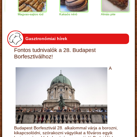
Magvas-sajtos rúd
Kakaós néró
Almás pite
Za
tú
Gasztronómiai hírek
Fontos tudnivalók a 28. Budapest
Borfesztiválhoz!
A
Budapest Borfesztivál 28. alkalommal várja a borozni,
kikapcsolódni, szórakozni vágyókat a főváros egyik