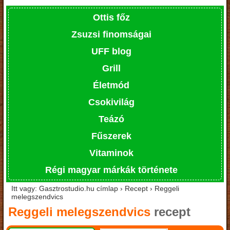
Ottis főz
Zsuzsi finomságai
UFF blog
Grill
Életmód
Csokivilág
Teázó
Fűszerek
Vitaminok
Régi magyar márkák története
Itt vagy: Gasztrostudio.hu címlap › Recept › Reggeli
melegszendvics
Reggeli melegszendvics
recept