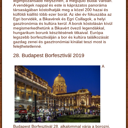
legimpozánsabb helyszínén, a megújuló Budai Várban.
A vendégek nappal és este is káprázatos panoráma
társaságában kóstolhatják meg a közel 200 hazai és
külföldi kiállító több ezer borát. Az idei év fókuszába az
Egri borvidék, a Bikavérek és Egri Csillagok, a helyi
gasztronómia és kultúra kerül. A borok kóstolásán kívül
megismerkedhetünk a Bikavért övező legendákkal,
hungarikum borunk készítésének titkaival. Európa
legszebb borfesztiválján a bor és kultúra találkozását
gazdag zenei és gasztronómiai kínálat teszi most is
felejthetetlenné.
28. Budapest Borfesztivál 2019
A
Budapest Borfesztivál 28. alkalommal várja a borozni,