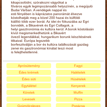
kikapcsolódni, szórakozni vágyókat a
főváros egyik legimpozánsabb helyszínén, a megújuló
Budai Várban. A vendégek nappal és
esti fényében is káprázatos panorámát élvezve
kóstolhatják meg a közel 200 hazai és külföldi
kiállító több ezer borát. Az idei év fókuszába az Egri
borvidék, a Bikavérek és Egri Csillagok, a
helyi gasztronómia és kultúra kerül. A borok kóstolásán
kívül megismerkedhetünk a Bikavért
övező legendákkal, hungarikum borunk készítésének
titkaival. Európa legszebb
borfesztiválján a bor és kultúra találkozását gazdag
zenei és gasztronómiai kínálat teszi most
is felejthetetlenné.
Aprósütemény
Fagyi
Édes krémek
Halételek
Édes süti
Húsételek
Egytálétel
Kenyerek
Köretek
Muffin
Levesek
Pizza
Gyümölcsleves
Pogácsa