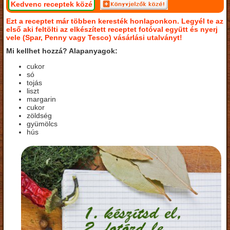
Kedvenc receptek közé
Ezt a receptet már többen keresték honlaponkon. Legyél te az
első aki feltölti az elkészített receptet fotóval együtt és nyerj
vele (Spar, Penny vagy Tesco) vásárlási utalványt!
Mi kellhet hozzá? Alapanyagok:
cukor
só
tojás
liszt
margarin
cukor
zöldség
gyümölcs
hús