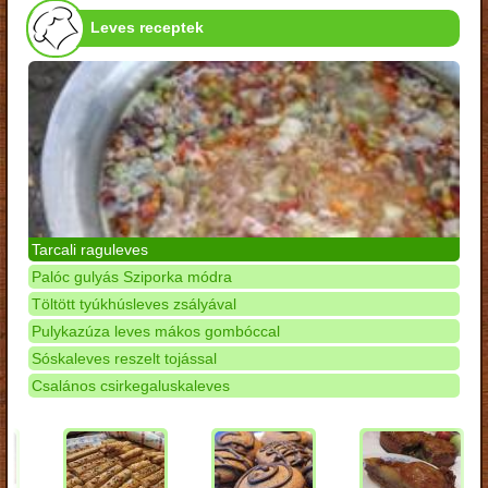
Leves receptek
Tarcali raguleves
Palóc gulyás Sziporka módra
Töltött tyúkhúsleves zsályával
Pulykazúza leves mákos gombóccal
Sóskaleves reszelt tojással
Csalános csirkegaluskaleves