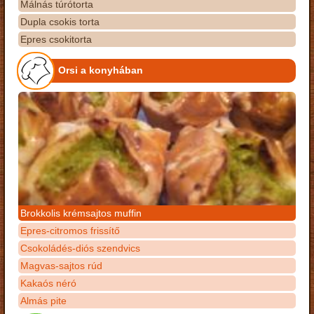
Málnás túrótorta
Dupla csokis torta
Epres csokitorta
Orsi a konyhában
Brokkolis krémsajtos muffin
Epres-citromos frissítő
Csokoládés-diós szendvics
Magvas-sajtos rúd
Kakaós néró
Almás pite