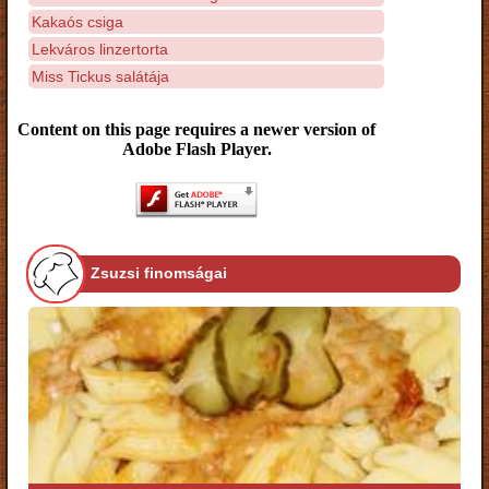
Kakaós csiga
Lekváros linzertorta
Miss Tickus salátája
Content on this page requires a newer version of
Adobe Flash Player.
Zsuzsi finomságai