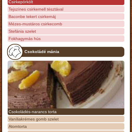
Csirkepörkölt
Tejszínes csirkemell tésztával
Baconbe tekert csirkemáj
Mézes-mustáros csirkecomb
Stefánia szelet
Fokhagymás hús
Csokoládé mánia
Csokoládés-narancs torta
Vaníliakrémes gomb szelet
Atomtorta