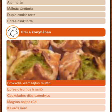
Atomtorta
Málnás túrótorta
Dupla csokis torta
Epres csokitorta
Orsi a konyhában
Brokkolis krémsajtos muffin
Epres-citromos frissítő
Csokoládés-diós szendvics
Magvas-sajtos rúd
Kakaós néró