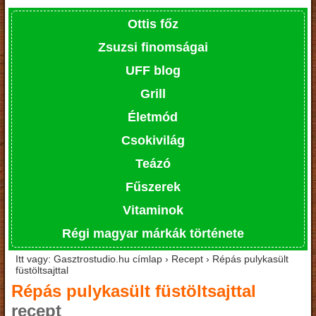
Ottis főz
Zsuzsi finomságai
UFF blog
Grill
Életmód
Csokivilág
Teázó
Fűszerek
Vitaminok
Régi magyar márkák története
Itt vagy: Gasztrostudio.hu címlap › Recept › Répás pulykasült
füstöltsajttal
Répás pulykasült füstöltsajttal
recept