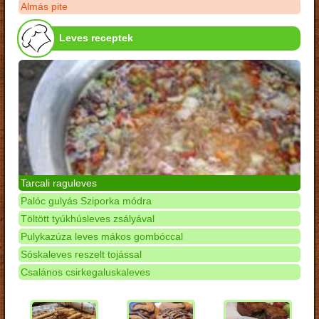
Almás pite
Leves receptek
Tarcali raguleves
Palóc gulyás Sziporka módra
Töltött tyúkhúsleves zsályával
Pulykazúza leves mákos gombóccal
Sóskaleves reszelt tojással
Csalános csirkegaluskaleves