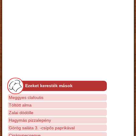
Ezeket keresték mások
Meggyes clafoutis
Töltött alma
Zalai dödölle
Hagymás pizzalepény
Görög saláta 3. -csípős paprikával
Cigánypecsenye