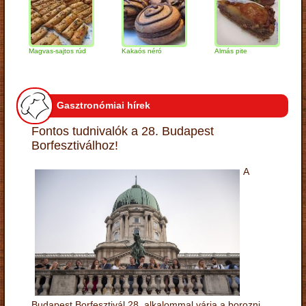
Magvas-sajtos rúd
Kakaós néró
Almás pite
Zabpe
túróg
Gasztronómiai hírek
Fontos tudnivalók a 28. Budapest
Borfesztiválhoz!
A
Budapest Borfesztivál 28. alkalommal várja a borozni,