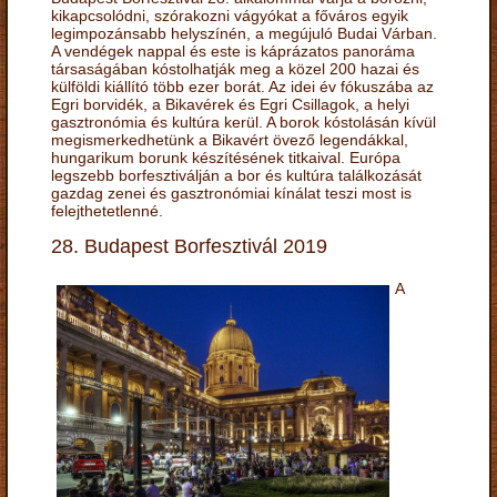
kikapcsolódni, szórakozni vágyókat a főváros egyik
legimpozánsabb helyszínén, a megújuló Budai Várban.
A vendégek nappal és este is káprázatos panoráma
társaságában kóstolhatják meg a közel 200 hazai és
külföldi kiállító több ezer borát. Az idei év fókuszába az
Egri borvidék, a Bikavérek és Egri Csillagok, a helyi
gasztronómia és kultúra kerül. A borok kóstolásán kívül
megismerkedhetünk a Bikavért övező legendákkal,
hungarikum borunk készítésének titkaival. Európa
legszebb borfesztiválján a bor és kultúra találkozását
gazdag zenei és gasztronómiai kínálat teszi most is
felejthetetlenné.
28. Budapest Borfesztivál 2019
A