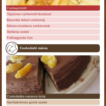
Csirkepörkölt
Tejszínes csirkemell tésztával
Baconbe tekert csirkemáj
Mézes-mustáros csirkecomb
Stefánia szelet
Fokhagymás hús
Csokoládé mánia
Csokoládés-narancs torta
Vaníliakrémes gomb szelet