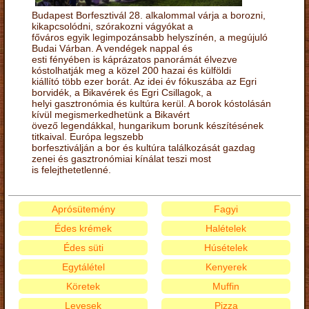
Budapest Borfesztivál 28. alkalommal várja a borozni,
kikapcsolódni, szórakozni vágyókat a
főváros egyik legimpozánsabb helyszínén, a megújuló
Budai Várban. A vendégek nappal és
esti fényében is káprázatos panorámát élvezve
kóstolhatják meg a közel 200 hazai és külföldi
kiállító több ezer borát. Az idei év fókuszába az Egri
borvidék, a Bikavérek és Egri Csillagok, a
helyi gasztronómia és kultúra kerül. A borok kóstolásán
kívül megismerkedhetünk a Bikavért
övező legendákkal, hungarikum borunk készítésének
titkaival. Európa legszebb
borfesztiválján a bor és kultúra találkozását gazdag
zenei és gasztronómiai kínálat teszi most
is felejthetetlenné.
Aprósütemény
Fagyi
Édes krémek
Halételek
Édes süti
Húsételek
Egytálétel
Kenyerek
Köretek
Muffin
Levesek
Pizza