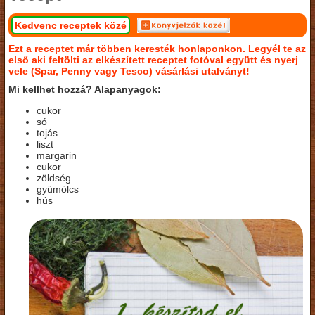
Kedvenc receptek közé
Ezt a receptet már többen keresték honlaponkon. Legyél te az
első aki feltölti az elkészített receptet fotóval együtt és nyerj
vele (Spar, Penny vagy Tesco) vásárlási utalványt!
Mi kellhet hozzá? Alapanyagok:
cukor
só
tojás
liszt
margarin
cukor
zöldség
gyümölcs
hús