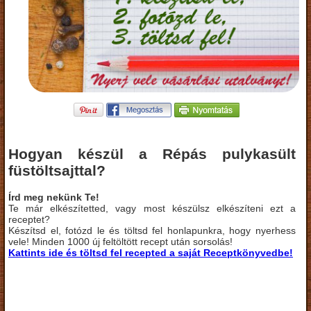
Hogyan készül a Répás pulykasült
füstöltsajttal?
Írd meg nekünk Te!
Te már elkészítetted, vagy most készülsz elkészíteni ezt a
receptet?
Készítsd el, fotózd le és töltsd fel honlapunkra, hogy nyerhess
vele! Minden 1000 új feltöltött recept után sorsolás!
Kattints ide és töltsd fel recepted a saját Receptkönyvedbe!