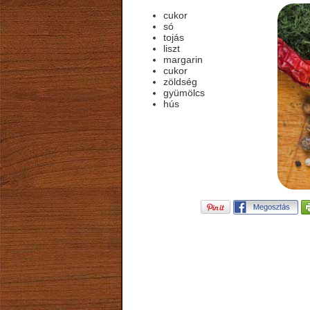
cukor
só
tojás
liszt
margarin
cukor
zöldség
gyümölcs
hús