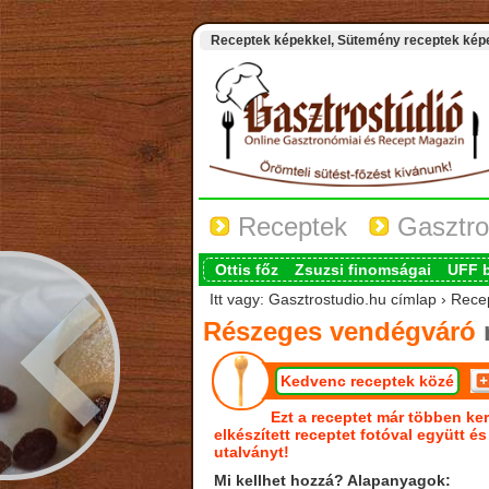
Receptek képekkel, Sütemény receptek képek
Receptek
Gasztro
Ottis főz
Zsuzsi finomságai
UFF 
Itt vagy: Gasztrostudio.hu címlap › Re
Részeges vendégváró
Kedvenc receptek közé
Ezt a receptet már többen ker
elkészített receptet fotóval együtt é
utalványt!
Mi kellhet hozzá? Alapanyagok: