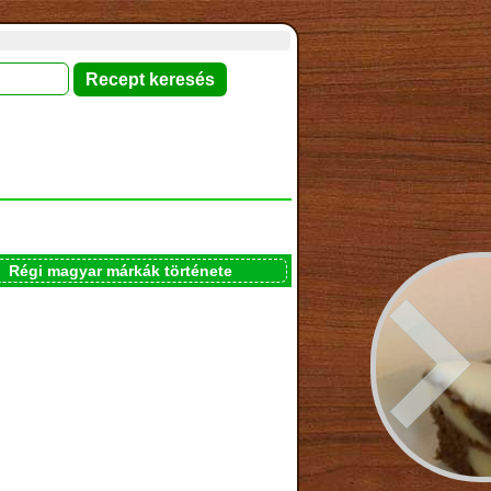
Régi magyar márkák története