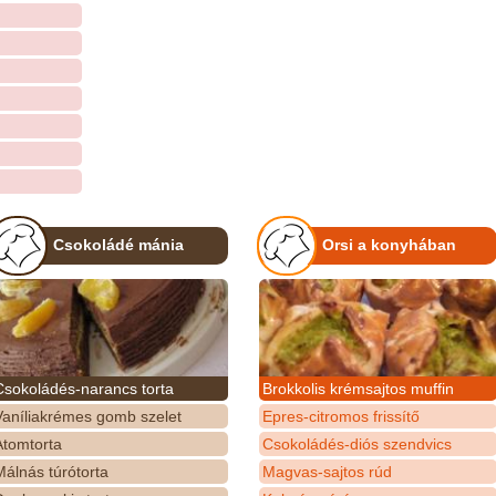
Csokoládé mánia
Orsi a konyhában
Csokoládés-narancs torta
Brokkolis krémsajtos muffin
Vaníliakrémes gomb szelet
Epres-citromos frissítő
Atomtorta
Csokoládés-diós szendvics
álnás túrótorta
Magvas-sajtos rúd