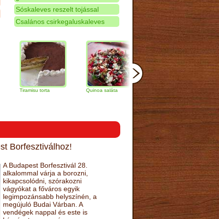
Sóskaleves reszelt tojással
Csalános csirkegaluskaleves
iramisu torta
Quinoa saláta
Mandulás kifli
Csokoládé
narancs to
t Borfesztiválhoz!
A Budapest Borfesztivál 28.
alkalommal várja a borozni,
kikapcsolódni, szórakozni
vágyókat a főváros egyik
legimpozánsabb helyszínén, a
megújuló Budai Várban. A
vendégek nappal és este is