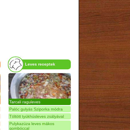
Leves receptek
Tarcali raguleves
Palóc gulyás Sziporka módra
Töltött tyúkhúsleves zsályával
Pulykazúza leves mákos
gombóccal