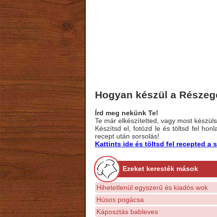
Hogyan készül a Részeg
Írd meg nekünk Te!
Te már elkészítetted, vagy most készülsz
Készítsd el, fotózd le és töltsd fel ho
recept után sorsolás!
Kattints ide és töltsd fel recepted 
Ezeket keresték mások
Hihetetlenül egyszerű és kiadós wok
Húsos pogácsa
Káposztás bableves