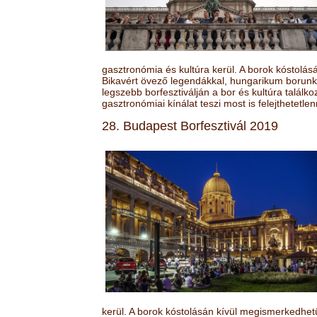
gasztronómia és kultúra kerül. A borok kóstolá
Bikavért övező legendákkal, hungarikum borunk 
legszebb borfesztiválján a bor és kultúra találk
gasztronómiai kínálat teszi most is felejthetetlen
28. Budapest Borfesztivál 2019
kerül. A borok kóstolásán kívül megismerkedhet