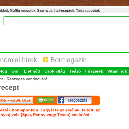
kel, Muffin receptek, Szárnyas ételreceptek, Torta receptek
nómiai hírek
Bormagazin
blog
Grill
Életmód
Csokivilág
Teázó
Fűszerek
Vitaminok
cept › Részeges vendégváró
recept
esték honlaponkon. Legyél te az első aki feltölti az
s nyerj vele (Spar, Penny vagy Tesco) vásárlási