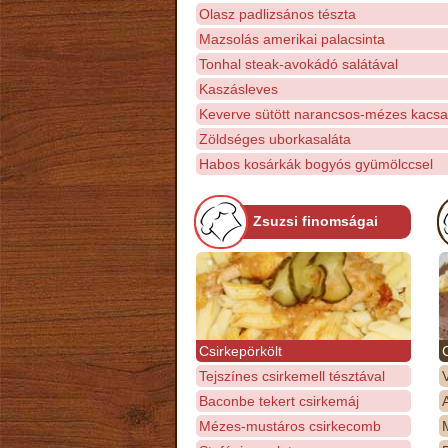
Olasz padlizsános tészta
Mazsolás amerikai palacsinta
Tonhal steak-avokádó salátával
Kaszásleves
Keverve sütött narancsos-mézes kacsa
Zöldséges uborkasaláta
Habos kosárkák bogyós gyümölccsel
Zsuzsi finomságai
Csirkepörkölt
Tejszínes csirkemell tésztával
Baconbe tekert csirkemáj
Mézes-mustáros csirkecomb
M