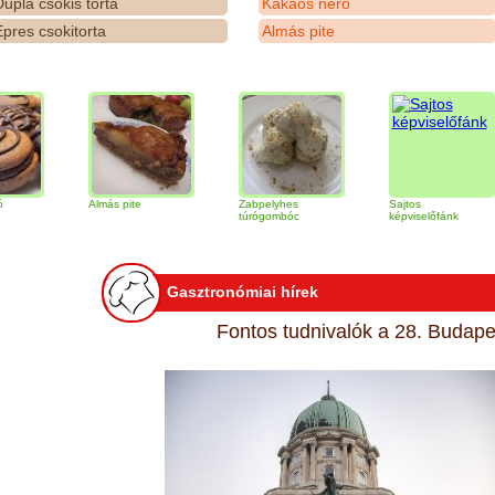
upla csokis torta
Kakaós néró
pres csokitorta
Almás pite
Almás pite
Zabpelyhes
Sajtos
T
túrógombóc
képviselőfánk
Gasztronómiai hírek
Fontos tudnivalók a 28. Budapes