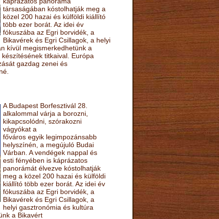
káprázatos panoráma
társaságában kóstolhatják meg a
közel 200 hazai és külföldi kiállító
több ezer borát. Az idei év
fókuszába az Egri borvidék, a
Bikavérek és Egri Csillagok, a helyi
sán kívül megismerkedhetünk a
készítésének titkaival. Európa
ozását gazdag zenei és
né.
A Budapest Borfesztivál 28.
alkalommal várja a borozni,
kikapcsolódni, szórakozni
vágyókat a
főváros egyik legimpozánsabb
helyszínén, a megújuló Budai
Várban. A vendégek nappal és
esti fényében is káprázatos
panorámát élvezve kóstolhatják
meg a közel 200 hazai és külföldi
kiállító több ezer borát. Az idei év
fókuszába az Egri borvidék, a
Bikavérek és Egri Csillagok, a
helyi gasztronómia és kultúra
ünk a Bikavért