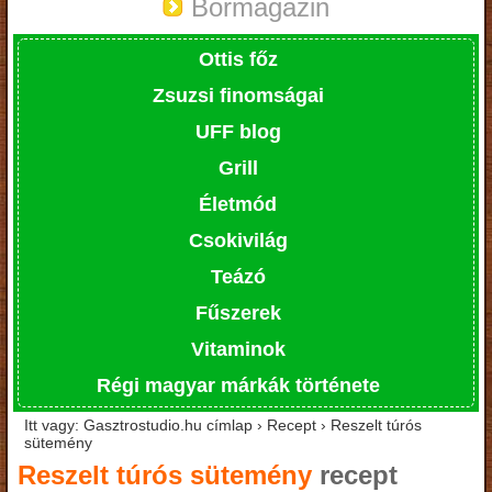
Bormagazin
Ottis főz
Zsuzsi finomságai
UFF blog
Grill
Életmód
Csokivilág
Teázó
Fűszerek
Vitaminok
Régi magyar márkák története
Itt vagy: Gasztrostudio.hu címlap › Recept › Reszelt túrós
sütemény
Reszelt túrós sütemény
recept