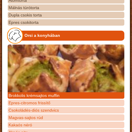
Atomtorta
Málnás túrótorta
Dupla csokis torta
Epres csokitorta
Orsi a konyhában
Brokkolis krémsajtos muffin
Epres-citromos frissítő
Csokoládés-diós szendvics
Magvas-sajtos rúd
Kakaós néró