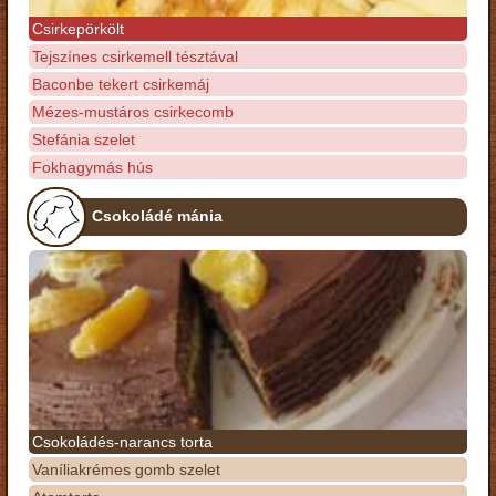
Csirkepörkölt
Tejszínes csirkemell tésztával
Baconbe tekert csirkemáj
Mézes-mustáros csirkecomb
Stefánia szelet
Fokhagymás hús
Csokoládé mánia
Csokoládés-narancs torta
Vaníliakrémes gomb szelet