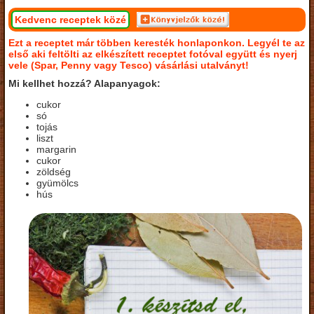
Kedvenc receptek közé
Ezt a receptet már többen keresték honlaponkon. Legyél te az
első aki feltölti az elkészített receptet fotóval együtt és nyerj
vele (Spar, Penny vagy Tesco) vásárlási utalványt!
Mi kellhet hozzá? Alapanyagok:
cukor
só
tojás
liszt
margarin
cukor
zöldség
gyümölcs
hús