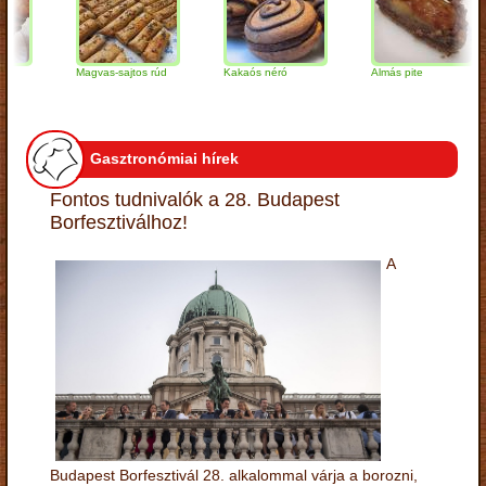
Magvas-sajtos rúd
Kakaós néró
Almás pite
Gasztronómiai hírek
Fontos tudnivalók a 28. Budapest
Borfesztiválhoz!
A
Budapest Borfesztivál 28. alkalommal várja a borozni,