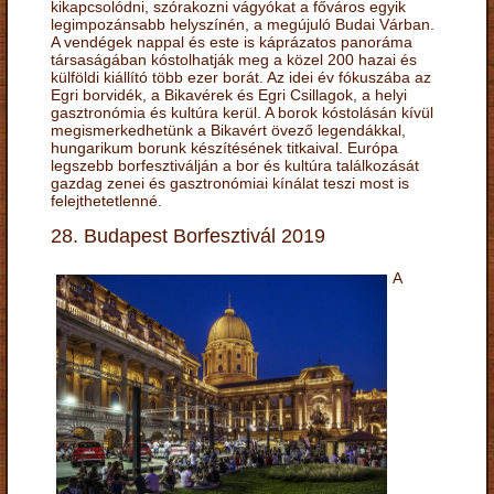
kikapcsolódni, szórakozni vágyókat a főváros egyik
legimpozánsabb helyszínén, a megújuló Budai Várban.
A vendégek nappal és este is káprázatos panoráma
társaságában kóstolhatják meg a közel 200 hazai és
külföldi kiállító több ezer borát. Az idei év fókuszába az
Egri borvidék, a Bikavérek és Egri Csillagok, a helyi
gasztronómia és kultúra kerül. A borok kóstolásán kívül
megismerkedhetünk a Bikavért övező legendákkal,
hungarikum borunk készítésének titkaival. Európa
legszebb borfesztiválján a bor és kultúra találkozását
gazdag zenei és gasztronómiai kínálat teszi most is
felejthetetlenné.
28. Budapest Borfesztivál 2019
A