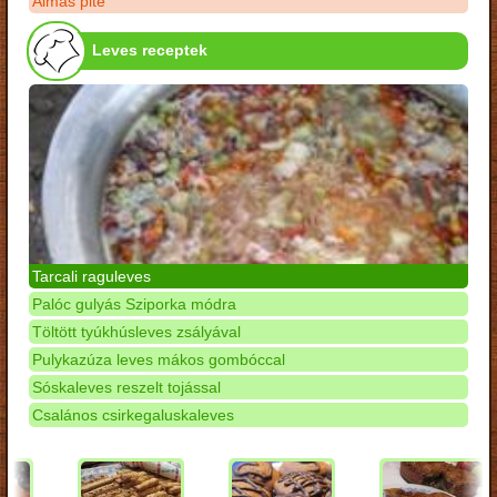
Almás pite
Leves receptek
Tarcali raguleves
Palóc gulyás Sziporka módra
Töltött tyúkhúsleves zsályával
Pulykazúza leves mákos gombóccal
Sóskaleves reszelt tojással
Csalános csirkegaluskaleves