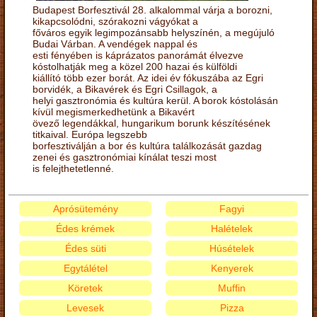
Budapest Borfesztivál 28. alkalommal várja a borozni,
kikapcsolódni, szórakozni vágyókat a
főváros egyik legimpozánsabb helyszínén, a megújuló
Budai Várban. A vendégek nappal és
esti fényében is káprázatos panorámát élvezve
kóstolhatják meg a közel 200 hazai és külföldi
kiállító több ezer borát. Az idei év fókuszába az Egri
borvidék, a Bikavérek és Egri Csillagok, a
helyi gasztronómia és kultúra kerül. A borok kóstolásán
kívül megismerkedhetünk a Bikavért
övező legendákkal, hungarikum borunk készítésének
titkaival. Európa legszebb
borfesztiválján a bor és kultúra találkozását gazdag
zenei és gasztronómiai kínálat teszi most
is felejthetetlenné.
Aprósütemény
Fagyi
Édes krémek
Halételek
Édes süti
Húsételek
Egytálétel
Kenyerek
Köretek
Muffin
Levesek
Pizza