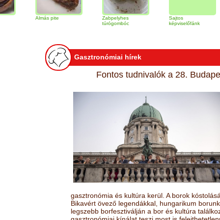
Almás pite
Zabpelyhes
Sajtos
Tira
túrógombóc
képviselőfánk
Gasztronómiai hírek
Fontos tudnivalók a 28. Budapes
gasztronómia és kultúra kerül. A borok kóstolá
Bikavért övező legendákkal, hungarikum borunk 
legszebb borfesztiválján a bor és kultúra találk
gasztronómiai kínálat teszi most is felejthetetlen