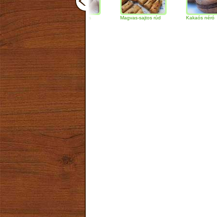
Csokoládés-diós
Magvas-sajtos rúd
Kakaós néró
szendvics