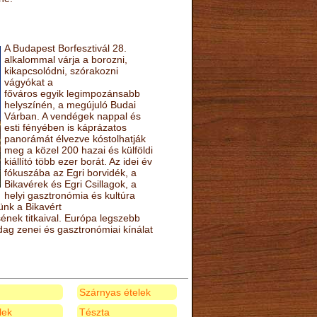
A Budapest Borfesztivál 28.
alkalommal várja a borozni,
kikapcsolódni, szórakozni
vágyókat a
főváros egyik legimpozánsabb
helyszínén, a megújuló Budai
Várban. A vendégek nappal és
esti fényében is káprázatos
panorámát élvezve kóstolhatják
meg a közel 200 hazai és külföldi
kiállító több ezer borát. Az idei év
fókuszába az Egri borvidék, a
Bikavérek és Egri Csillagok, a
helyi gasztronómia és kultúra
ünk a Bikavért
nek titkaival. Európa legszebb
zdag zenei és gasztronómiai kínálat
Szárnyas ételek
elek
Tészta