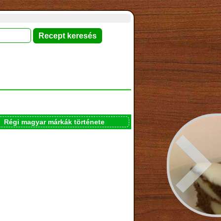
Régi magyar márkák története