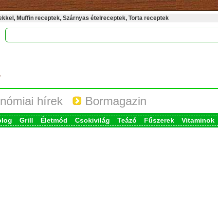
kel, Muffin receptek, Szárnyas ételreceptek, Torta receptek
nómiai hírek
Bormagazin
blog
Grill
Életmód
Csokivilág
Teázó
Fűszerek
Vitaminok