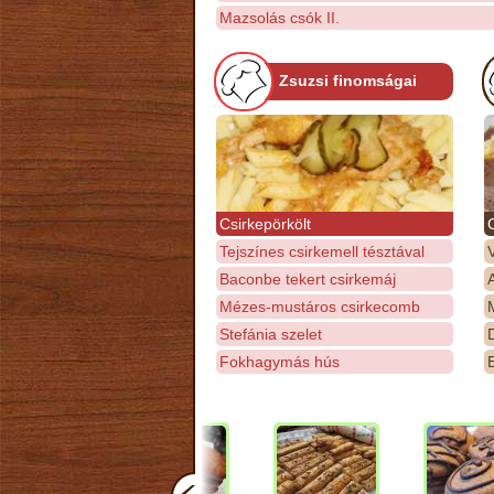
Mazsolás csók II.
Zsuzsi finomságai
Csirkepörkölt
Tejszínes csirkemell tésztával
Baconbe tekert csirkemáj
Mézes-mustáros csirkecomb
M
Stefánia szelet
D
Fokhagymás hús
E