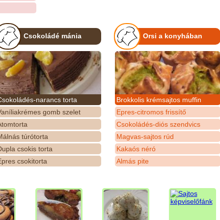
Csokoládé mánia
Orsi a konyhában
Csokoládés-narancs torta
Brokkolis krémsajtos muffin
Vaníliakrémes gomb szelet
Epres-citromos frissítő
Atomtorta
Csokoládés-diós szendvics
álnás túrótorta
Magvas-sajtos rúd
upla csokis torta
Kakaós néró
pres csokitorta
Almás pite