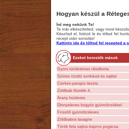
Hogyan készül a Rétege
Írd meg nekünk Te!
Te már elkészítetted, vagy most készülsz
Készítsd el, fotózd le és töltsd fel ho
recept után sorsolás!
Kattints ide és töltsd fel recepted 
Ezeket keresték mások
Gyors túrókrémes ribizlitorta
Színes rizottó sonkával és sajttal
Csirkés-parajos tészta
Zöldbab főzelék 4.
Arany húsleves
Dinnyeleves bogyós gyümölcsökkel
Frissítő gyümölcsleves
Zöldbabos lasagne
Török feta sajtos-kapros pogácsa