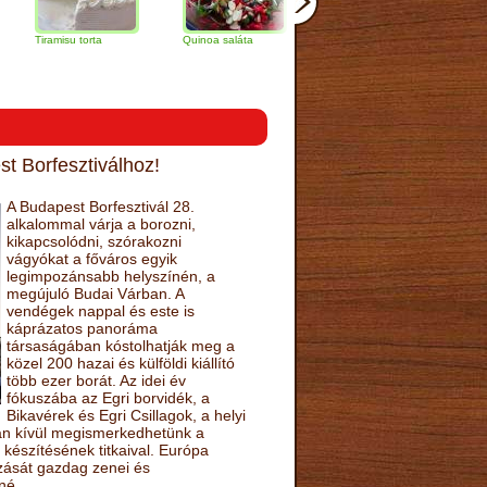
misu torta
Quinoa saláta
Mandulás kifli
Csokoládés-
narancs tort
t Borfesztiválhoz!
A Budapest Borfesztivál 28.
alkalommal várja a borozni,
kikapcsolódni, szórakozni
vágyókat a főváros egyik
legimpozánsabb helyszínén, a
megújuló Budai Várban. A
vendégek nappal és este is
káprázatos panoráma
társaságában kóstolhatják meg a
közel 200 hazai és külföldi kiállító
több ezer borát. Az idei év
fókuszába az Egri borvidék, a
Bikavérek és Egri Csillagok, a helyi
sán kívül megismerkedhetünk a
készítésének titkaival. Európa
ozását gazdag zenei és
né.