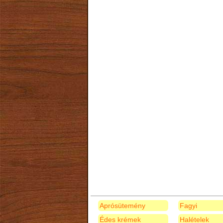
Aprósütemény
Fagyi
Édes krémek
Halételek