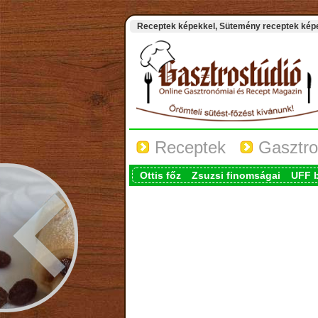
Receptek képekkel, Sütemény receptek képek
Receptek
Gasztro
Ottis főz
Zsuzsi finomságai
UFF 