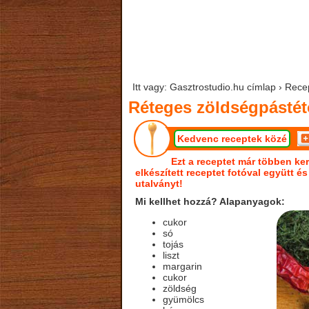
Itt vagy: Gasztrostudio.hu címlap › Rec
Réteges zöldségpásté
Kedvenc receptek közé
Ezt a receptet már többen ker
elkészített receptet fotóval együtt é
utalványt!
Mi kellhet hozzá? Alapanyagok:
cukor
só
tojás
liszt
margarin
cukor
zöldség
gyümölcs