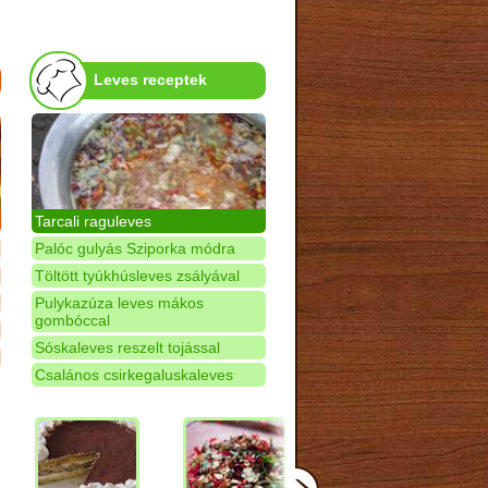
Leves receptek
Tarcali raguleves
Palóc gulyás Sziporka módra
Töltött tyúkhúsleves zsályával
Pulykazúza leves mákos
gombóccal
Sóskaleves reszelt tojással
Csalános csirkegaluskaleves