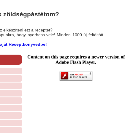
s zöldségpástétom?
 elkészíteni ezt a receptet?
nlapunkra, hogy nyerhess vele! Minden 1000 új feltöltött
a saját Receptkönyvedbe!
Content on this page requires a newer version of
Adobe Flash Player.