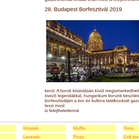
28. Budapest Borfesztivál 2019
kerül. A borok kóstolásán kívül megismerkedhet
övező legendákkal, hungarikum borunk készítésé
borfesztiválján a bor és kultúra találkozását ga
teszi most
is felejthetetlenné.
Köretek
Muffin
Torta
Levesek
Pizza
Grill ét