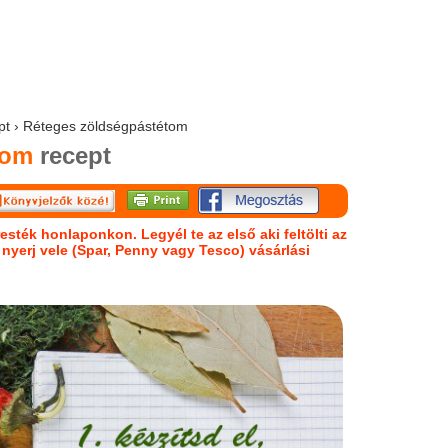
ept › Réteges zöldségpástétom
tom
recept
esték honlaponkon. Legyél te az első aki feltölti az
s nyerj vele (Spar, Penny vagy Tesco) vásárlási