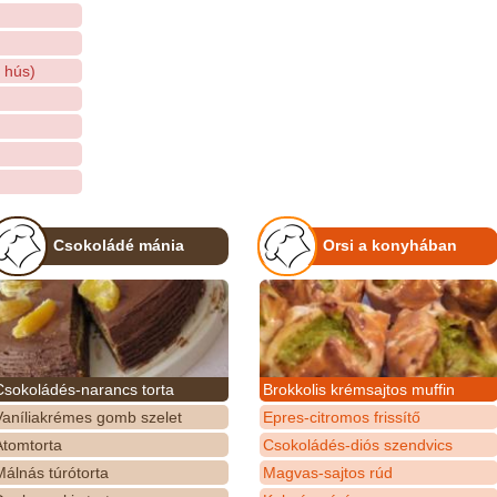
 hús)
Csokoládé mánia
Orsi a konyhában
Csokoládés-narancs torta
Brokkolis krémsajtos muffin
Vaníliakrémes gomb szelet
Epres-citromos frissítő
Atomtorta
Csokoládés-diós szendvics
álnás túrótorta
Magvas-sajtos rúd