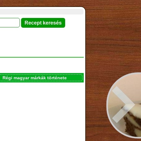
Régi magyar márkák története