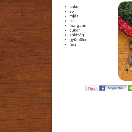
cukor
só
tojás
liszt
margarin
cukor
zöldség
gyümölcs
hús