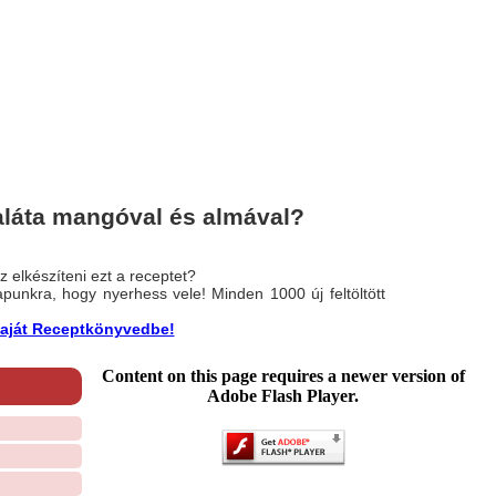
aláta mangóval és almával?
 elkészíteni ezt a receptet?
nlapunkra, hogy nyerhess vele! Minden 1000 új feltöltött
a saját Receptkönyvedbe!
Content on this page requires a newer version of
Adobe Flash Player.