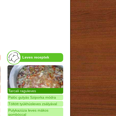
Leves receptek
Tarcali raguleves
Palóc gulyás Sziporka módra
Töltött tyúkhúsleves zsályával
Pulykazúza leves mákos
gombóccal