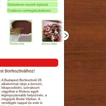
Sóskaleves reszelt tojással
Csalános csirkegaluskaleves
iramisu torta
Quinoa saláta
Mandulás kifli
Csokoládé
narancs to
t Borfesztiválhoz!
A Budapest Borfesztivál 28.
alkalommal várja a borozni,
kikapcsolódni, szórakozni
vágyókat a főváros egyik
legimpozánsabb helyszínén, a
megújuló Budai Várban. A
vendégek nappal és este is