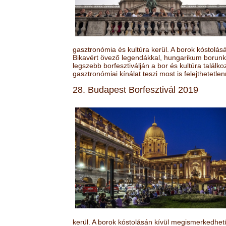
gasztronómia és kultúra kerül. A borok kóstolá
Bikavért övező legendákkal, hungarikum borunk 
legszebb borfesztiválján a bor és kultúra találk
gasztronómiai kínálat teszi most is felejthetetlen
28. Budapest Borfesztivál 2019
kerül. A borok kóstolásán kívül megismerkedhet