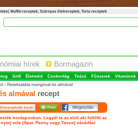
kel, Muffin receptek, Szárnyas ételreceptek, Torta receptek
nómiai hírek
Bormagazin
blog
Grill
Életmód
Csokivilág
Teázó
Fűszerek
Vitaminok
ept › Reteksaláta mangóval és almával
és almával
recept
esték honlaponkon. Legyél te az első aki feltölti az
s nyerj vele (Spar, Penny vagy Tesco) vásárlási