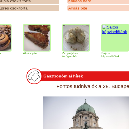
upla csokis torta
Kakaós néró
pres csokitorta
Almás pite
Almás pite
Zabpelyhes
Sajtos
T
túrógombóc
képviselőfánk
Gasztronómiai hírek
Fontos tudnivalók a 28. Budapes