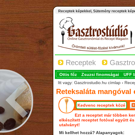
Receptek képekkel, Sütemény receptek képek
Receptek
Gasztro
Ottis főz
Zsuzsi finomságai
UFF 
Itt vagy: Gasztrostudio.hu címlap › Rec
Reteksaláta mangóval 
Kedvenc receptek közé
Ezt a receptet már többen ker
elkészített receptet fotóval együtt é
utalványt!
Mi kellhet hozzá? Alapanyagok: