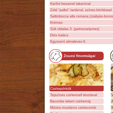
Karfiol besamel takaróval
Zöld "palkó" tartárral, színes körítéssel
Saltinbocca alla romana (zsályás-boros
Krémes
Sült oldalas 3. (petrezselymes)
Diós kalács
Egyszerű almaleves 6.
Zsuzsi finomságai
Csirkepörkölt
Tejszínes csirkemell tésztával
Baconbe tekert csirkemáj
Mézes-mustáros csirkecomb
M