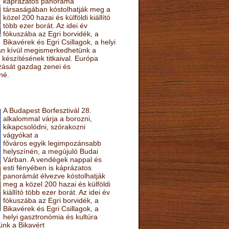
káprázatos panoráma
társaságában kóstolhatják meg a
közel 200 hazai és külföldi kiállító
több ezer borát. Az idei év
fókuszába az Egri borvidék, a
Bikavérek és Egri Csillagok, a helyi
sán kívül megismerkedhetünk a
készítésének titkaival. Európa
ozását gazdag zenei és
né.
A Budapest Borfesztivál 28.
alkalommal várja a borozni,
kikapcsolódni, szórakozni
vágyókat a
főváros egyik legimpozánsabb
helyszínén, a megújuló Budai
Várban. A vendégek nappal és
esti fényében is káprázatos
panorámát élvezve kóstolhatják
meg a közel 200 hazai és külföldi
kiállító több ezer borát. Az idei év
fókuszába az Egri borvidék, a
Bikavérek és Egri Csillagok, a
helyi gasztronómia és kultúra
ünk a Bikavért