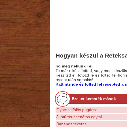
Hogyan készül a Reteks
Írd meg nekünk Te!
Te már elkészítetted, vagy most készülsz
Készítsd el, fotózd le és töltsd fel ho
recept után sorsolás!
Kattints ide és töltsd fel recepted 
Ezeket keresték mások
Gyors tejfölös pogácsa
Juhtúrós-spenótos egytál
Banános tekercs