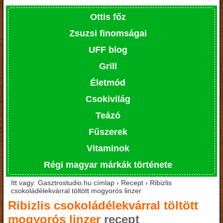
Ottis főz
Zsuzsi finomságai
UFF blog
Grill
Életmód
Csokivilág
Teázó
Fűszerek
Vitaminok
Régi magyar márkák története
Itt vagy: Gasztrostudio.hu címlap › Recept › Ribizlis
csokoládélekvárral töltött mogyorós linzer
Ribizlis csokoládélekvárral töltött
mogyorós linzer
recept