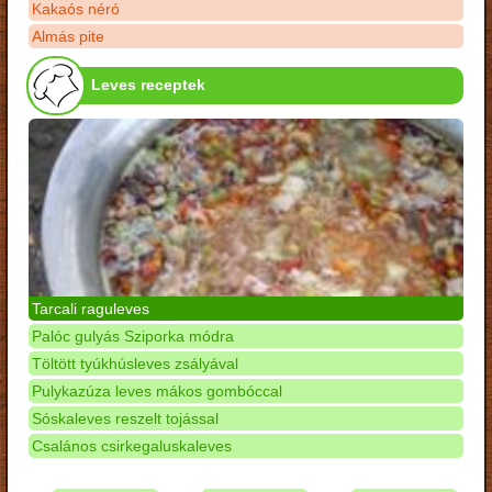
Kakaós néró
Almás pite
Leves receptek
Tarcali raguleves
Palóc gulyás Sziporka módra
Töltött tyúkhúsleves zsályával
Pulykazúza leves mákos gombóccal
Sóskaleves reszelt tojással
Csalános csirkegaluskaleves