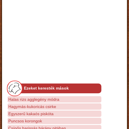
Ezeket keresték mások
Halas rizs agglegény módra
Hagymás-kukoricás csirke
Egyszerű kakaós piskóta
Puncsos korongok
Csípős harissás bárány pitában