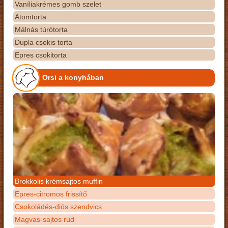
Vaníliakrémes gomb szelet
Atomtorta
Málnás túrótorta
Dupla csokis torta
Epres csokitorta
Orsi a konyhában
Brokkolis krémsajtos muffin
Epres-citromos frissítő
Csokoládés-diós szendvics
Magvas-sajtos rúd