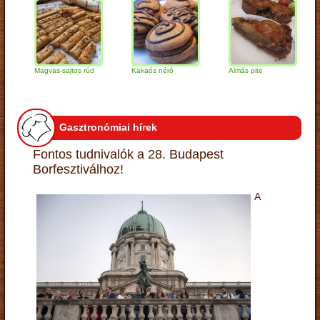
Magvas-sajtos rúd
Kakaós néró
Almás pite
Zabp
túró
Gasztronómiai hírek
Fontos tudnivalók a 28. Budapest
Borfesztiválhoz!
A