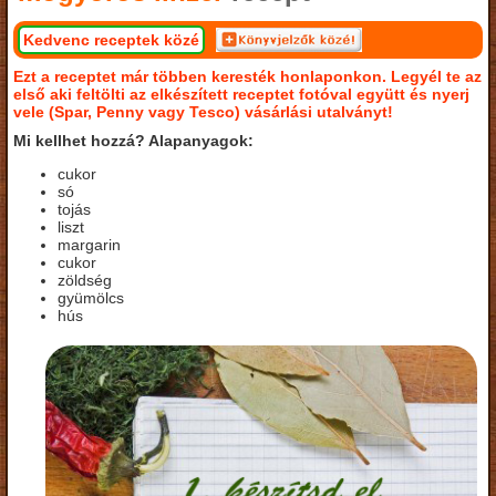
Kedvenc receptek közé
Ezt a receptet már többen keresték honlaponkon. Legyél te az
első aki feltölti az elkészített receptet fotóval együtt és nyerj
vele (Spar, Penny vagy Tesco) vásárlási utalványt!
Mi kellhet hozzá? Alapanyagok:
cukor
só
tojás
liszt
margarin
cukor
zöldség
gyümölcs
hús