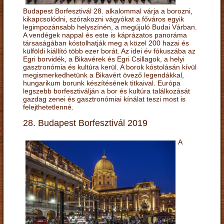
Budapest Borfesztivál 28. alkalommal várja a borozni,
kikapcsolódni, szórakozni vágyókat a főváros egyik
legimpozánsabb helyszínén, a megújuló Budai Várban.
A vendégek nappal és este is káprázatos panoráma
társaságában kóstolhatják meg a közel 200 hazai és
külföldi kiállító több ezer borát. Az idei év fókuszába az
Egri borvidék, a Bikavérek és Egri Csillagok, a helyi
gasztronómia és kultúra kerül. A borok kóstolásán kívül
megismerkedhetünk a Bikavért övező legendákkal,
hungarikum borunk készítésének titkaival. Európa
legszebb borfesztiválján a bor és kultúra találkozását
gazdag zenei és gasztronómiai kínálat teszi most is
felejthetetlenné.
28. Budapest Borfesztivál 2019
A