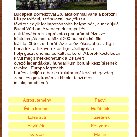
Budapest Borfesztivál 28. alkalommal várja a borozni,
kikapcsolódni, szórakozni vágyókat a
főváros egyik legimpozánsabb helyszínén, a megújuló
Budai Várban. A vendégek nappal és
esti fényében is káprázatos panorámát élvezve
kóstolhatják meg a közel 200 hazai és külföldi
kiállító több ezer borát. Az idei év fókuszába az Egri
borvidék, a Bikavérek és Egri Csillagok, a
helyi gasztronómia és kultúra kerül. A borok kóstolásán
kívül megismerkedhetünk a Bikavért
övező legendákkal, hungarikum borunk készítésének
titkaival. Európa legszebb
borfesztiválján a bor és kultúra találkozását gazdag
zenei és gasztronómiai kínálat teszi most
is felejthetetlenné.
Aprósütemény
Fagyi
Édes krémek
Halételek
Édes süti
Húsételek
Egytálétel
Kenyerek
Köretek
Muffin