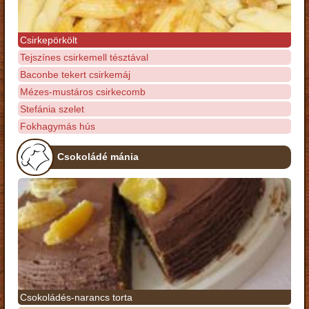
Csirkepörkölt
Tejszínes csirkemell tésztával
Baconbe tekert csirkemáj
Mézes-mustáros csirkecomb
Stefánia szelet
Fokhagymás hús
Csokoládé mánia
Csokoládés-narancs torta