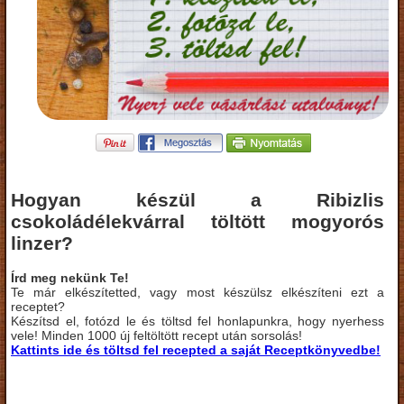
Hogyan készül a Ribizlis
csokoládélekvárral töltött mogyorós
linzer?
Írd meg nekünk Te!
Te már elkészítetted, vagy most készülsz elkészíteni ezt a
receptet?
Készítsd el, fotózd le és töltsd fel honlapunkra, hogy nyerhess
vele! Minden 1000 új feltöltött recept után sorsolás!
Kattints ide és töltsd fel recepted a saját Receptkönyvedbe!