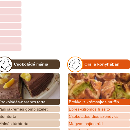
Csokoládé mánia
Orsi a konyhában
Csokoládés-narancs torta
Brokkolis krémsajtos muffin
Vaníliakrémes gomb szelet
Epres-citromos frissítő
Atomtorta
Csokoládés-diós szendvics
álnás túrótorta
Magvas-sajtos rúd