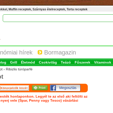
kel, Muffin receptek, Szárnyas ételreceptek, Torta receptek
nómiai hírek
Bormagazin
blog
Grill
Életmód
Csokivilág
Teázó
Fűszerek
Vitaminok
t › Ribizlis túróparfé
t
esték honlaponkon. Legyél te az első aki feltölti az
s nyerj vele (Spar, Penny vagy Tesco) vásárlási