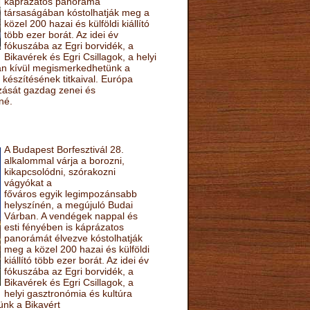
káprázatos panoráma
társaságában kóstolhatják meg a
közel 200 hazai és külföldi kiállító
több ezer borát. Az idei év
fókuszába az Egri borvidék, a
Bikavérek és Egri Csillagok, a helyi
sán kívül megismerkedhetünk a
készítésének titkaival. Európa
ozását gazdag zenei és
né.
A Budapest Borfesztivál 28.
alkalommal várja a borozni,
kikapcsolódni, szórakozni
vágyókat a
főváros egyik legimpozánsabb
helyszínén, a megújuló Budai
Várban. A vendégek nappal és
esti fényében is káprázatos
panorámát élvezve kóstolhatják
meg a közel 200 hazai és külföldi
kiállító több ezer borát. Az idei év
fókuszába az Egri borvidék, a
Bikavérek és Egri Csillagok, a
helyi gasztronómia és kultúra
ünk a Bikavért