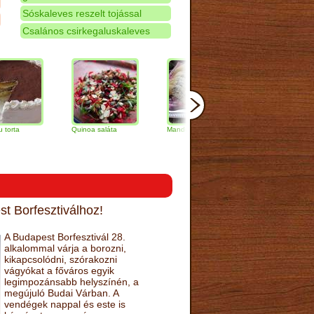
Sóskaleves reszelt tojással
Csalános csirkegaluskaleves
Quinoa saláta
Mandulás kifli
Csokoládés-
narancs torta
t Borfesztiválhoz!
A Budapest Borfesztivál 28.
alkalommal várja a borozni,
kikapcsolódni, szórakozni
vágyókat a főváros egyik
legimpozánsabb helyszínén, a
megújuló Budai Várban. A
vendégek nappal és este is