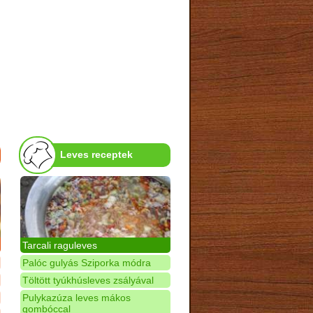
Leves receptek
Tarcali raguleves
Palóc gulyás Sziporka módra
Töltött tyúkhúsleves zsályával
Pulykazúza leves mákos
gombóccal