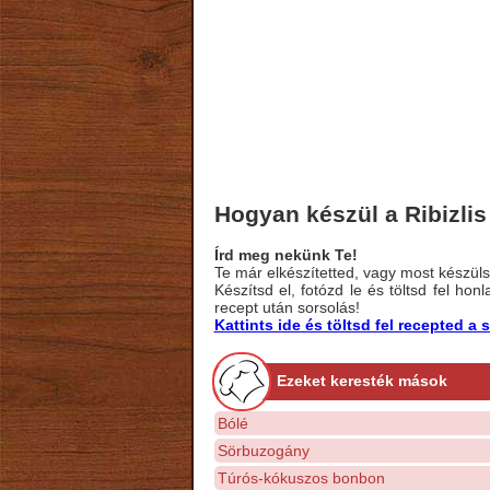
Hogyan készül a Ribizlis
Írd meg nekünk Te!
Te már elkészítetted, vagy most készülsz
Készítsd el, fotózd le és töltsd fel ho
recept után sorsolás!
Kattints ide és töltsd fel recepted 
Ezeket keresték mások
Bólé
Sörbuzogány
Túrós-kókuszos bonbon