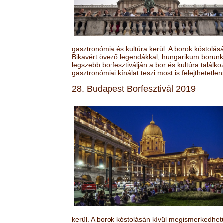
gasztronómia és kultúra kerül. A borok kóstolá
Bikavért övező legendákkal, hungarikum borunk 
legszebb borfesztiválján a bor és kultúra találk
gasztronómiai kínálat teszi most is felejthetetlen
28. Budapest Borfesztivál 2019
kerül. A borok kóstolásán kívül megismerkedhet