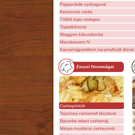
Pappardelle nyúlraguval
Kemencés csirke
Töltött tojás melegen
Tojáslikőrtorta
Meggyes kókuszkocka
Macskaszem IV.
Kacsamájpástétom karamellizált dióval
Zsuzsi finomságai
Csirkepörkölt
Tejszínes csirkemell tésztával
Baconbe tekert csirkemáj
Mézes-mustáros csirkecomb
M