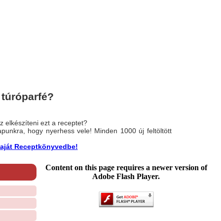
 túróparfé?
 elkészíteni ezt a receptet?
nlapunkra, hogy nyerhess vele! Minden 1000 új feltöltött
a saját Receptkönyvedbe!
Content on this page requires a newer version of
Adobe Flash Player.