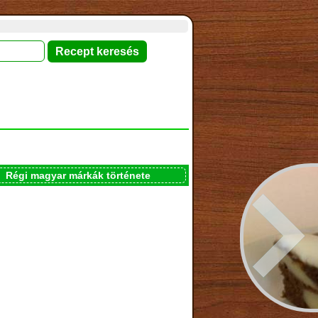
Régi magyar márkák története