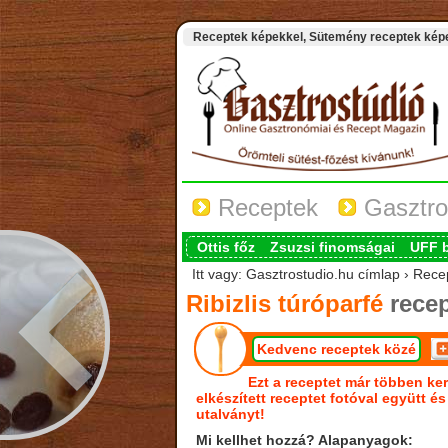
Receptek képekkel, Sütemény receptek képek
Receptek
Gasztro
Ottis főz
Zsuzsi finomságai
UFF 
Itt vagy: Gasztrostudio.hu címlap › Recep
Ribizlis túróparfé
recep
Kedvenc receptek közé
Ezt a receptet már többen ker
elkészített receptet fotóval együtt é
utalványt!
Mi kellhet hozzá? Alapanyagok: