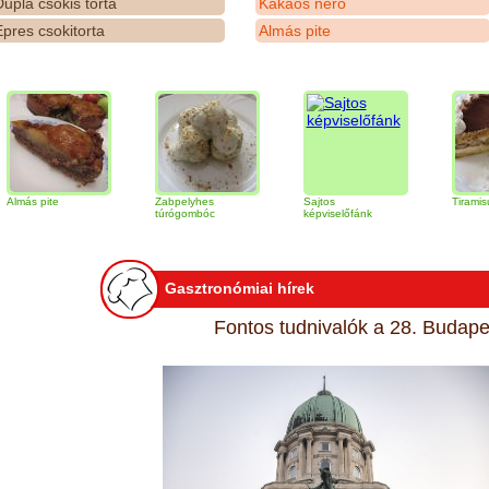
upla csokis torta
Kakaós néró
pres csokitorta
Almás pite
te
Zabpelyhes
Sajtos
Tiramisu torta
túrógombóc
képviselőfánk
Gasztronómiai hírek
Fontos tudnivalók a 28. Budapes