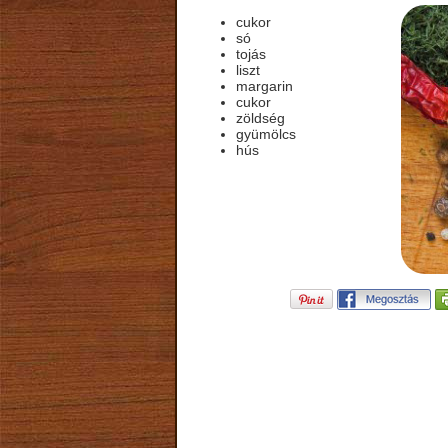
cukor
só
tojás
liszt
margarin
cukor
zöldség
gyümölcs
hús