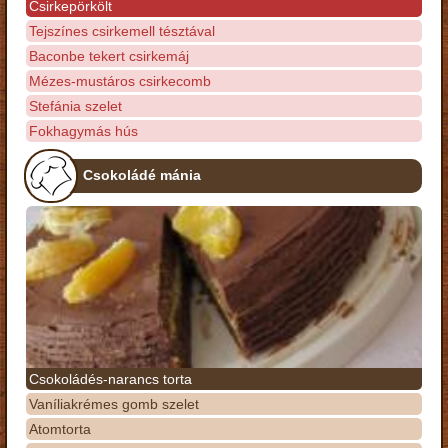
Csirkepörkölt
Tejszínes csirkemell tésztával
Baconbe tekert csirkemáj
Mézes-mustáros csirkecomb
Stefánia szelet
Fokhagymás hús
Csokoládé mánia
Csokoládés-narancs torta
Vaníliakrémes gomb szelet
Atomtorta