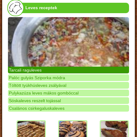
Leves receptek
Tarcali raguleves
Palóc gulyás Sziporka módra
Töltött tyúkhúsleves zsályával
Pulykazúza leves mákos gombóccal
Sóskaleves reszelt tojással
Csalános csirkegaluskaleves