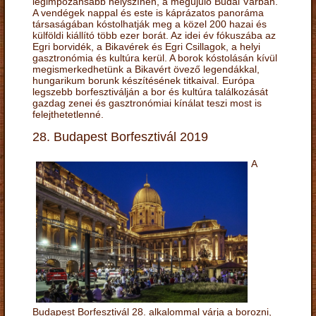
legimpozánsabb helyszínén, a megújuló Budai Várban.
A vendégek nappal és este is káprázatos panoráma
társaságában kóstolhatják meg a közel 200 hazai és
külföldi kiállító több ezer borát. Az idei év fókuszába az
Egri borvidék, a Bikavérek és Egri Csillagok, a helyi
gasztronómia és kultúra kerül. A borok kóstolásán kívül
megismerkedhetünk a Bikavért övező legendákkal,
hungarikum borunk készítésének titkaival. Európa
legszebb borfesztiválján a bor és kultúra találkozását
gazdag zenei és gasztronómiai kínálat teszi most is
felejthetetlenné.
28. Budapest Borfesztivál 2019
A
Budapest Borfesztivál 28. alkalommal várja a borozni,