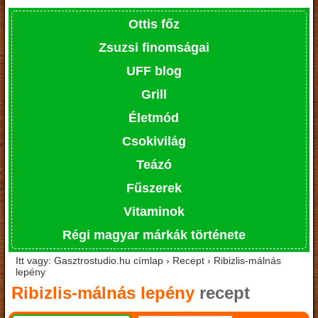
Ottis főz
Zsuzsi finomságai
UFF blog
Grill
Életmód
Csokivilág
Teázó
Fűszerek
Vitaminok
Régi magyar márkák története
Itt vagy: Gasztrostudio.hu címlap › Recept › Ribizlis-málnás
lepény
Ribizlis-málnás lepény
recept