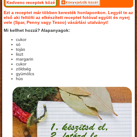
Kedvenc receptek közé
Ezt a receptet már többen keresték honlaponkon. Legyél te az
első aki feltölti az elkészített receptet fotóval együtt és nyerj
vele (Spar, Penny vagy Tesco) vásárlási utalványt!
Mi kellhet hozzá? Alapanyagok:
cukor
só
tojás
liszt
margarin
cukor
zöldség
gyümölcs
hús