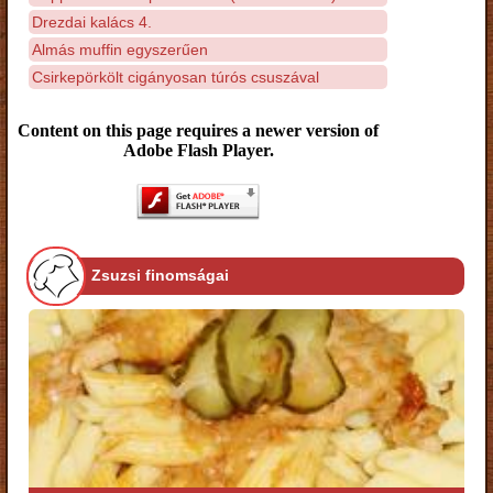
Drezdai kalács 4.
Almás muffin egyszerűen
Csirkepörkölt cigányosan túrós csuszával
Content on this page requires a newer version of
Adobe Flash Player.
Zsuzsi finomságai