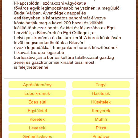
kikapcsolódni, szórakozni vágyókat a
főváros egyik legimpozánsabb helyszínén, a megújuló
Budai Várban. A vendégek nappal és
esti fényében is káprázatos panorámát élvezve
kóstolhatják meg a közel 200 hazai és külföldi
kiállító több ezer borát. Az idei év fókuszába az Egri
borvidék, a Bikavérek és Egri Csillagok, a
helyi gasztronómia és kultúra kerül. A borok kóstolásán
kívül megismerkedhetünk a Bikavért
övező legendákkal, hungarikum borunk készítésének
titkaival. Európa legszebb
borfesztiválján a bor és kultúra találkozását gazdag
zenei és gasztronómiai kínálat teszi most
is felejthetetlenné.
Aprósütemény
Fagyi
Édes krémek
Halételek
Édes süti
Húsételek
Egytálétel
Kenyerek
Köretek
Muffin
Levesek
Pizza
Gyümölcsleves
Pogácsa