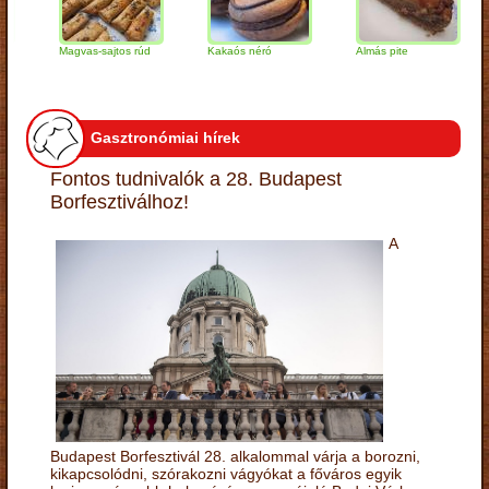
Magvas-sajtos rúd
Kakaós néró
Almás pite
Za
tú
Gasztronómiai hírek
Fontos tudnivalók a 28. Budapest
Borfesztiválhoz!
A
Budapest Borfesztivál 28. alkalommal várja a borozni,
kikapcsolódni, szórakozni vágyókat a főváros egyik