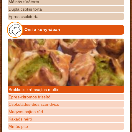
Málnás túrótorta
Dupla csokis torta
Epres csokitorta
Orsi a konyhában
Brokkolis krémsajtos muffin
Epres-citromos frissítő
Csokoládés-diós szendvics
Magvas-sajtos rúd
Kakaós néró
Almás pite