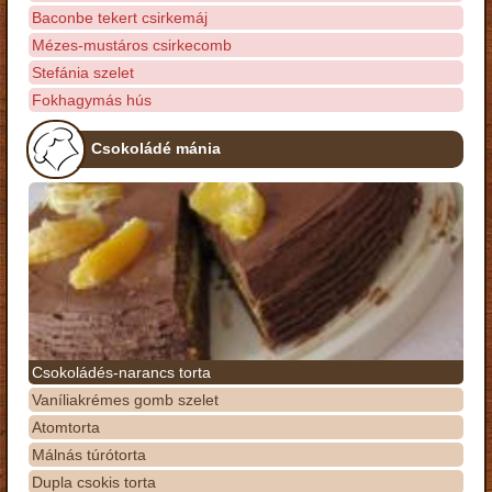
Baconbe tekert csirkemáj
Mézes-mustáros csirkecomb
Stefánia szelet
Fokhagymás hús
Csokoládé mánia
Csokoládés-narancs torta
Vaníliakrémes gomb szelet
Atomtorta
Málnás túrótorta
Dupla csokis torta