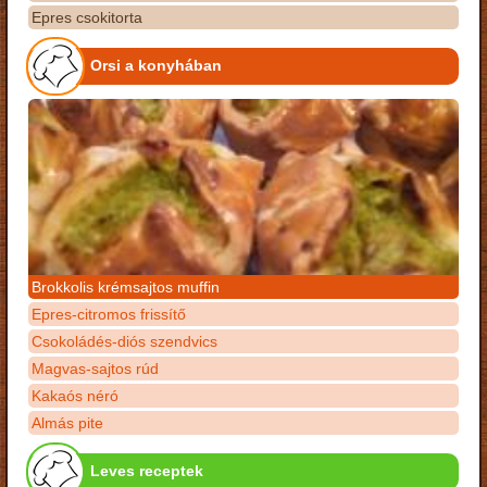
Epres csokitorta
Orsi a konyhában
Brokkolis krémsajtos muffin
Epres-citromos frissítő
Csokoládés-diós szendvics
Magvas-sajtos rúd
Kakaós néró
Almás pite
Leves receptek