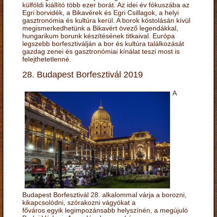
külföldi kiállító több ezer borát. Az idei év fókuszába az
Egri borvidék, a Bikavérek és Egri Csillagok, a helyi
gasztronómia és kultúra kerül. A borok kóstolásán kívül
megismerkedhetünk a Bikavért övező legendákkal,
hungarikum borunk készítésének titkaival. Európa
legszebb borfesztiválján a bor és kultúra találkozását
gazdag zenei és gasztronómiai kínálat teszi most is
felejthetetlenné.
28. Budapest Borfesztivál 2019
A
Budapest Borfesztivál 28. alkalommal várja a borozni,
kikapcsolódni, szórakozni vágyókat a
főváros egyik legimpozánsabb helyszínén, a megújuló