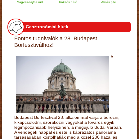
Magvas-sajtos rúd
Kakaós néró
Almás pite
Za
tú
Gasztronómiai hírek
Fontos tudnivalók a 28. Budapest
Borfesztiválhoz!
A
Budapest Borfesztivál 28. alkalommal várja a borozni,
kikapcsolódni, szórakozni vágyókat a főváros egyik
legimpozánsabb helyszínén, a megújuló Budai Várban.
A vendégek nappal és este is káprázatos panoráma
társaságában kóstolhatják meg a közel 200 hazai és