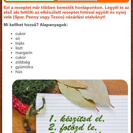
Ezt a receptet már többen keresték honlaponkon. Legyél te az
első aki feltölti az elkészített receptet fotóval együtt és nyerj
vele (Spar, Penny vagy Tesco) vásárlási utalványt!
Mi kellhet hozzá? Alapanyagok:
cukor
só
tojás
liszt
margarin
cukor
zöldség
gyümölcs
hús