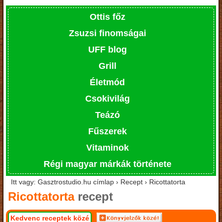
Ottis főz
Zsuzsi finomságai
UFF blog
Grill
Életmód
Csokivilág
Teázó
Fűszerek
Vitaminok
Régi magyar márkák története
Itt vagy: Gasztrostudio.hu címlap › Recept › Ricottatorta
Ricottatorta
recept
Kedvenc receptek közé