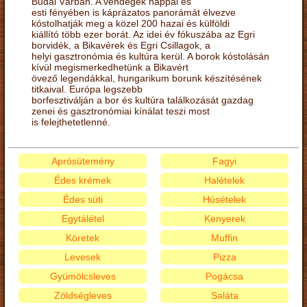
Budai Várban. A vendégek nappal és
esti fényében is káprázatos panorámát élvezve
kóstolhatják meg a közel 200 hazai és külföldi
kiállító több ezer borát. Az idei év fókuszába az Egri
borvidék, a Bikavérek és Egri Csillagok, a
helyi gasztronómia és kultúra kerül. A borok kóstolásán
kívül megismerkedhetünk a Bikavért
övező legendákkal, hungarikum borunk készítésének
titkaival. Európa legszebb
borfesztiválján a bor és kultúra találkozását gazdag
zenei és gasztronómiai kínálat teszi most
is felejthetetlenné.
Aprósütemény
Fagyi
Édes krémek
Halételek
Édes süti
Húsételek
Egytálétel
Kenyerek
Köretek
Muffin
Levesek
Pizza
Gyümölcsleves
Pogácsa
Zöldségleves
Saláta