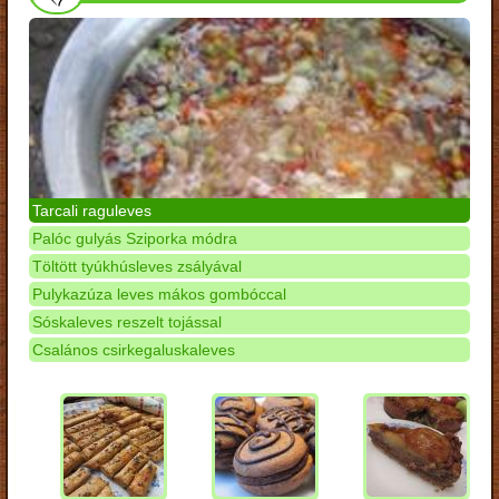
Tarcali raguleves
Palóc gulyás Sziporka módra
Töltött tyúkhúsleves zsályával
Pulykazúza leves mákos gombóccal
Sóskaleves reszelt tojással
Csalános csirkegaluskaleves