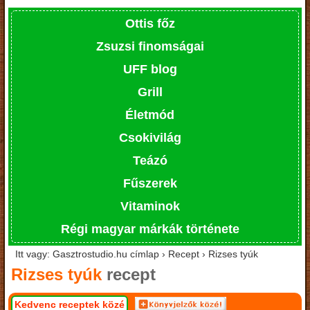
Ottis főz
Zsuzsi finomságai
UFF blog
Grill
Életmód
Csokivilág
Teázó
Fűszerek
Vitaminok
Régi magyar márkák története
Itt vagy: Gasztrostudio.hu címlap › Recept › Rizses tyúk
Rizses tyúk
recept
Kedvenc receptek közé