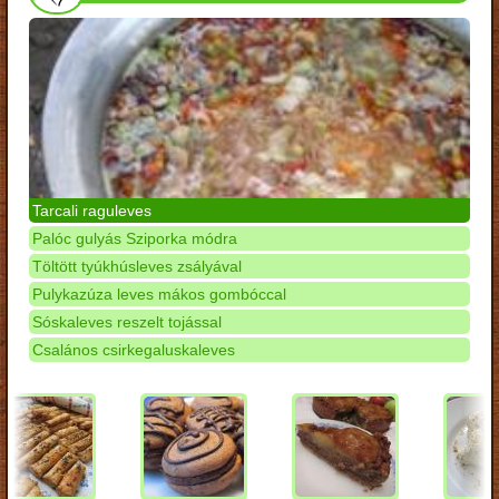
Tarcali raguleves
Palóc gulyás Sziporka módra
Töltött tyúkhúsleves zsályával
Pulykazúza leves mákos gombóccal
Sóskaleves reszelt tojással
Csalános csirkegaluskaleves