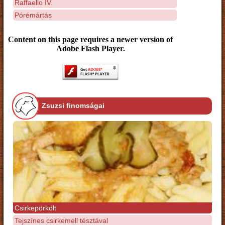
Raffaello IV.
Pórémártás
Content on this page requires a newer version of
Adobe Flash Player.
Zsuzsi finomságai
Csirkepörkölt
Tejszínes csirkemell tésztával