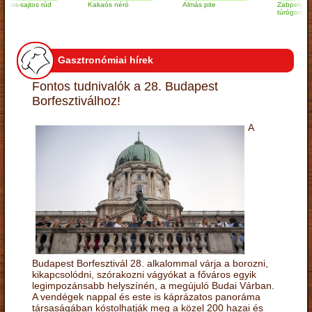
sajtos rúd
Kakaós néró
Almás pite
Zabpelyhes
túrógombóc
Gasztronómiai hírek
Fontos tudnivalók a 28. Budapest
Borfesztiválhoz!
A
Budapest Borfesztivál 28. alkalommal várja a borozni,
kikapcsolódni, szórakozni vágyókat a főváros egyik
legimpozánsabb helyszínén, a megújuló Budai Várban.
A vendégek nappal és este is káprázatos panoráma
társaságában kóstolhatják meg a közel 200 hazai és