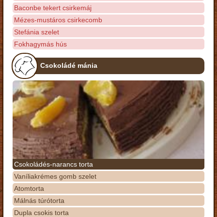
Baconbe tekert csirkemáj
Mézes-mustáros csirkecomb
Stefánia szelet
Fokhagymás hús
Csokoládé mánia
Csokoládés-narancs torta
Vaníliakrémes gomb szelet
Atomtorta
Málnás túrótorta
Dupla csokis torta