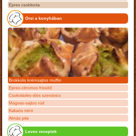
Epres csokitorta
Orsi a konyhában
Brokkolis krémsajtos muffin
Epres-citromos frissítő
Csokoládés-diós szendvics
Magvas-sajtos rúd
Kakaós néró
Almás pite
Leves receptek