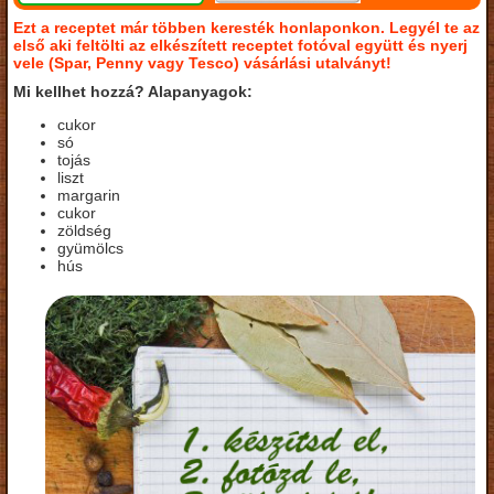
Ezt a receptet már többen keresték honlaponkon. Legyél te az
első aki feltölti az elkészített receptet fotóval együtt és nyerj
vele (Spar, Penny vagy Tesco) vásárlási utalványt!
Mi kellhet hozzá? Alapanyagok:
cukor
só
tojás
liszt
margarin
cukor
zöldség
gyümölcs
hús