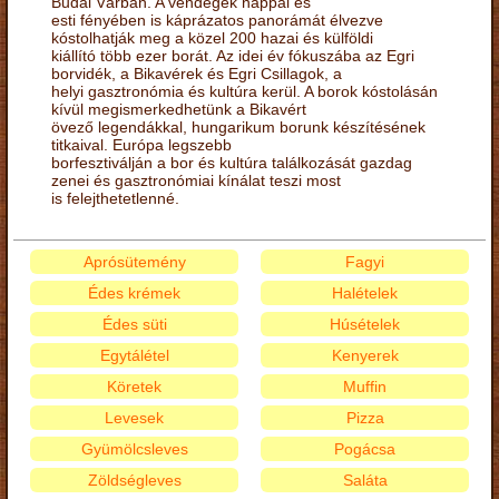
Budai Várban. A vendégek nappal és
esti fényében is káprázatos panorámát élvezve
kóstolhatják meg a közel 200 hazai és külföldi
kiállító több ezer borát. Az idei év fókuszába az Egri
borvidék, a Bikavérek és Egri Csillagok, a
helyi gasztronómia és kultúra kerül. A borok kóstolásán
kívül megismerkedhetünk a Bikavért
övező legendákkal, hungarikum borunk készítésének
titkaival. Európa legszebb
borfesztiválján a bor és kultúra találkozását gazdag
zenei és gasztronómiai kínálat teszi most
is felejthetetlenné.
Aprósütemény
Fagyi
Édes krémek
Halételek
Édes süti
Húsételek
Egytálétel
Kenyerek
Köretek
Muffin
Levesek
Pizza
Gyümölcsleves
Pogácsa
Zöldségleves
Saláta