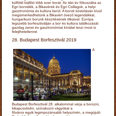
külföldi kiállító több ezer borát. Az idei év fókuszába az
Egri borvidék, a Bikavérek és Egri Csillagok, a helyi
gasztronómia és kultúra kerül. A borok kóstolásán kívül
megismerkedhetünk a Bikavért övező legendákkal,
hungarikum borunk készítésének titkaival. Európa
legszebb borfesztiválján a bor és kultúra találkozását
gazdag zenei és gasztronómiai kínálat teszi most is
felejthetetlenné.
28. Budapest Borfesztivál 2019
A
Budapest Borfesztivál 28. alkalommal várja a borozni,
kikapcsolódni, szórakozni vágyókat a
főváros egyik legimpozánsabb helyszínén, a megújuló