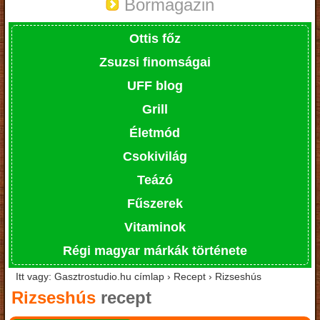
Bormagazin
Ottis főz
Zsuzsi finomságai
UFF blog
Grill
Életmód
Csokivilág
Teázó
Fűszerek
Vitaminok
Régi magyar márkák története
Itt vagy: Gasztrostudio.hu címlap › Recept › Rizseshús
Rizseshús
recept