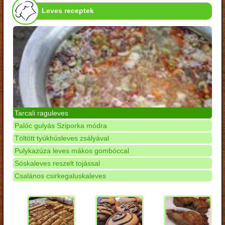
Leves receptek
Tarcali raguleves
Palóc gulyás Sziporka módra
Töltött tyúkhúsleves zsályával
Pulykazúza leves mákos gombóccal
Sóskaleves reszelt tojással
Csalános csirkegaluskaleves