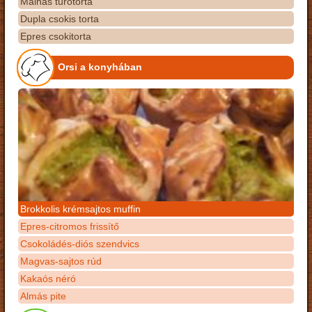
Málnás túrótorta
Dupla csokis torta
Epres csokitorta
Orsi a konyhában
Brokkolis krémsajtos muffin
Epres-citromos frissítő
Csokoládés-diós szendvics
Magvas-sajtos rúd
Kakaós néró
Almás pite