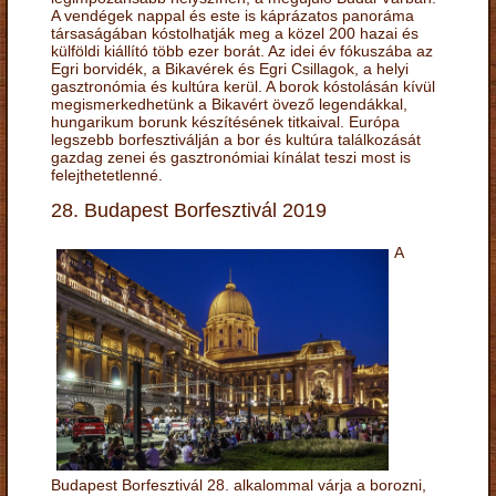
A vendégek nappal és este is káprázatos panoráma
társaságában kóstolhatják meg a közel 200 hazai és
külföldi kiállító több ezer borát. Az idei év fókuszába az
Egri borvidék, a Bikavérek és Egri Csillagok, a helyi
gasztronómia és kultúra kerül. A borok kóstolásán kívül
megismerkedhetünk a Bikavért övező legendákkal,
hungarikum borunk készítésének titkaival. Európa
legszebb borfesztiválján a bor és kultúra találkozását
gazdag zenei és gasztronómiai kínálat teszi most is
felejthetetlenné.
28. Budapest Borfesztivál 2019
A
Budapest Borfesztivál 28. alkalommal várja a borozni,