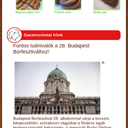
Magvas-sajtos rúd
Kakaós néró
Almás pite
Za
tú
Gasztronómiai hírek
Fontos tudnivalók a 28. Budapest
Borfesztiválhoz!
A
Budapest Borfesztivál 28. alkalommal várja a borozni,
kikapcsolódni, szórakozni vágyókat a főváros egyik
legimpozánsabb helyszínén, a megújuló Budai Várban.