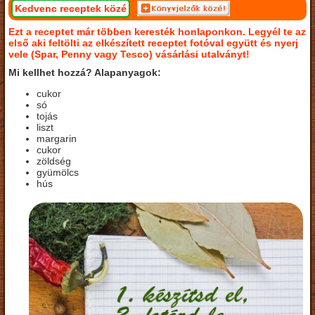
Kedvenc receptek közé
Ezt a receptet már többen keresték honlaponkon. Legyél te az
első aki feltölti az elkészített receptet fotóval együtt és nyerj
vele (Spar, Penny vagy Tesco) vásárlási utalványt!
Mi kellhet hozzá? Alapanyagok:
cukor
só
tojás
liszt
margarin
cukor
zöldség
gyümölcs
hús