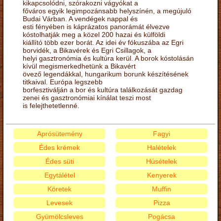
kikapcsolódni, szórakozni vágyókat a
főváros egyik legimpozánsabb helyszínén, a megújuló
Budai Várban. A vendégek nappal és
esti fényében is káprázatos panorámát élvezve
kóstolhatják meg a közel 200 hazai és külföldi
kiállító több ezer borát. Az idei év fókuszába az Egri
borvidék, a Bikavérek és Egri Csillagok, a
helyi gasztronómia és kultúra kerül. A borok kóstolásán
kívül megismerkedhetünk a Bikavért
övező legendákkal, hungarikum borunk készítésének
titkaival. Európa legszebb
borfesztiválján a bor és kultúra találkozását gazdag
zenei és gasztronómiai kínálat teszi most
is felejthetetlenné.
Aprósütemény
Fagyi
Édes krémek
Halételek
Édes süti
Húsételek
Egytálétel
Kenyerek
Köretek
Muffin
Levesek
Pizza
Gyümölcsleves
Pogácsa