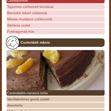
Csirkepörkölt
Tejszínes csirkemell tésztával
Baconbe tekert csirkemáj
Mézes-mustáros csirkecomb
Stefánia szelet
Fokhagymás hús
Csokoládé mánia
Csokoládés-narancs torta
Vaníliakrémes gomb szelet
Atomtorta