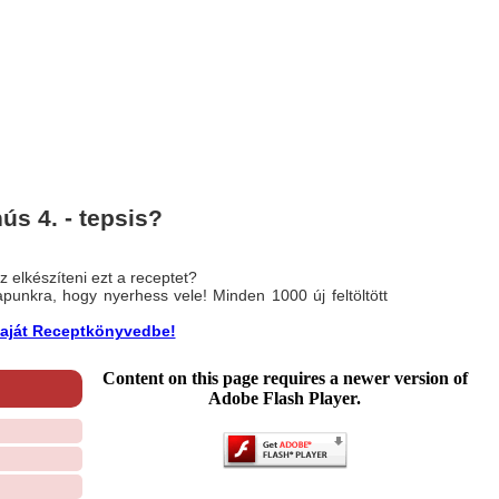
s 4. - tepsis?
 elkészíteni ezt a receptet?
nlapunkra, hogy nyerhess vele! Minden 1000 új feltöltött
a saját Receptkönyvedbe!
Content on this page requires a newer version of
Adobe Flash Player.