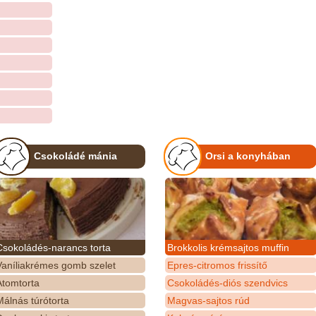
Csokoládé mánia
Orsi a konyhában
Csokoládés-narancs torta
Brokkolis krémsajtos muffin
Vaníliakrémes gomb szelet
Epres-citromos frissítő
Atomtorta
Csokoládés-diós szendvics
álnás túrótorta
Magvas-sajtos rúd