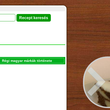
Régi magyar márkák története