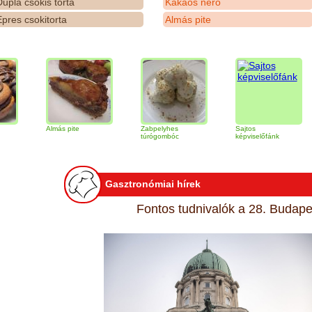
upla csokis torta
Kakaós néró
pres csokitorta
Almás pite
Almás pite
Zabpelyhes
Sajtos
Tira
túrógombóc
képviselőfánk
Gasztronómiai hírek
Fontos tudnivalók a 28. Budapes