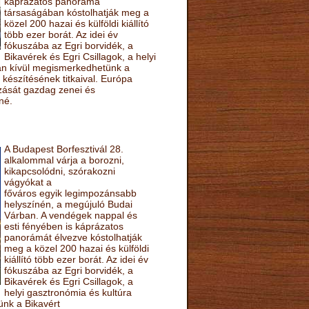
káprázatos panoráma
társaságában kóstolhatják meg a
közel 200 hazai és külföldi kiállító
több ezer borát. Az idei év
fókuszába az Egri borvidék, a
Bikavérek és Egri Csillagok, a helyi
sán kívül megismerkedhetünk a
készítésének titkaival. Európa
ozását gazdag zenei és
né.
A Budapest Borfesztivál 28.
alkalommal várja a borozni,
kikapcsolódni, szórakozni
vágyókat a
főváros egyik legimpozánsabb
helyszínén, a megújuló Budai
Várban. A vendégek nappal és
esti fényében is káprázatos
panorámát élvezve kóstolhatják
meg a közel 200 hazai és külföldi
kiállító több ezer borát. Az idei év
fókuszába az Egri borvidék, a
Bikavérek és Egri Csillagok, a
helyi gasztronómia és kultúra
ünk a Bikavért