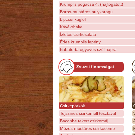
Krumplis pogácsa 4. (hajtogatott)
Boros-mustáros pulykaragu
Lipcsei kuglóf
Kávé-shake
Ízletes csirkesaláta
Édes krumplis lepény
Babatorta egyéves szülinapra
Zsuzsi finomságai
Csirkepörkölt
Tejszínes csirkemell tésztával
Baconbe tekert csirkemáj
Mézes-mustáros csirkecomb
M