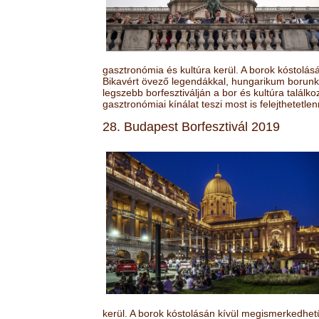
gasztronómia és kultúra kerül. A borok kóstolá
Bikavért övező legendákkal, hungarikum borunk 
legszebb borfesztiválján a bor és kultúra találk
gasztronómiai kínálat teszi most is felejthetetlen
28. Budapest Borfesztivál 2019
kerül. A borok kóstolásán kívül megismerkedhet