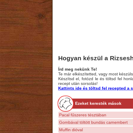
Hogyan készül a Rizseshú
Írd meg nekünk Te!
Te már elkészítetted, vagy most készülsz
Készítsd el, fotózd le és töltsd fel ho
recept után sorsolás!
Kattints ide és töltsd fel recepted 
Ezeket keresték mások
Pacal fűszeres tésztában
Gombával töltött bundás camembert
Muffin dióval