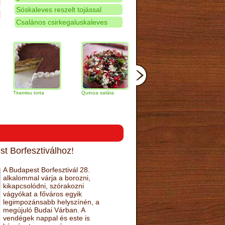
Sóskaleves reszelt tojással
Csalános csirkegaluskaleves
misu torta
Quinoa saláta
Mandulás kifli
Csokoládés-
narancs tort
t Borfesztiválhoz!
A Budapest Borfesztivál 28.
alkalommal várja a borozni,
kikapcsolódni, szórakozni
vágyókat a főváros egyik
legimpozánsabb helyszínén, a
megújuló Budai Várban. A
vendégek nappal és este is