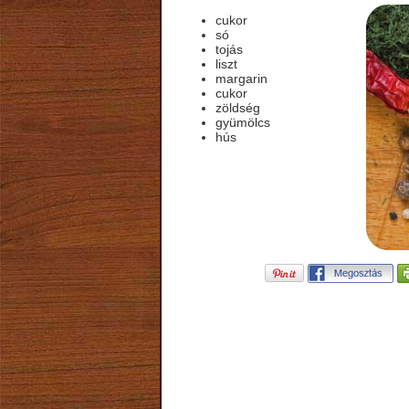
cukor
só
tojás
liszt
margarin
cukor
zöldség
gyümölcs
hús