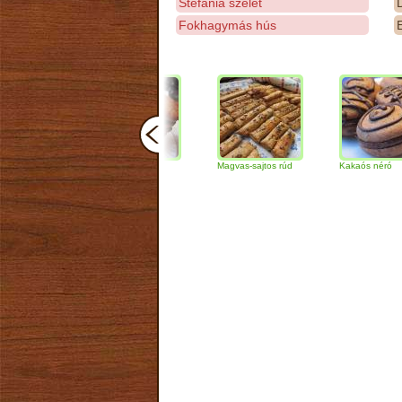
Stefánia szelet
D
Fokhagymás hús
E
Csokoládés-diós
Magvas-sajtos rúd
Kakaós néró
szendvics