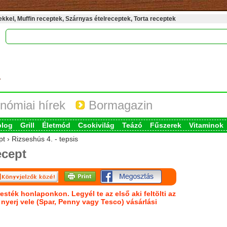
kel, Muffin receptek, Szárnyas ételreceptek, Torta receptek
nómiai hírek
Bormagazin
blog
Grill
Életmód
Csokivilág
Teázó
Fűszerek
Vitaminok
t › Rizseshús 4. - tepsis
cept
esték honlaponkon. Legyél te az első aki feltölti az
s nyerj vele (Spar, Penny vagy Tesco) vásárlási