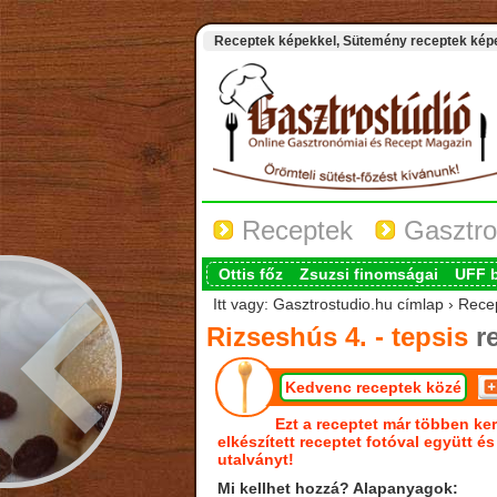
Receptek képekkel, Sütemény receptek képek
Receptek
Gasztro
Ottis főz
Zsuzsi finomságai
UFF 
Itt vagy: Gasztrostudio.hu címlap › Recep
Rizseshús 4. - tepsis
re
Kedvenc receptek közé
Ezt a receptet már többen ker
elkészített receptet fotóval együtt é
utalványt!
Mi kellhet hozzá? Alapanyagok: