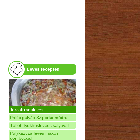
Leves receptek
Tarcali raguleves
Palóc gulyás Sziporka módra
Töltött tyúkhúsleves zsályával
Pulykazúza leves mákos
gombóccal