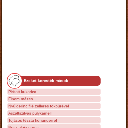
Ezeket keresték mások
Pirított kukorica
Finom mézes
Nyúlgerinc filé zelleres tökpürével
Aszaltszilvás pulykamell
Tojásos tészta korianderrel
Nosztalgia perec