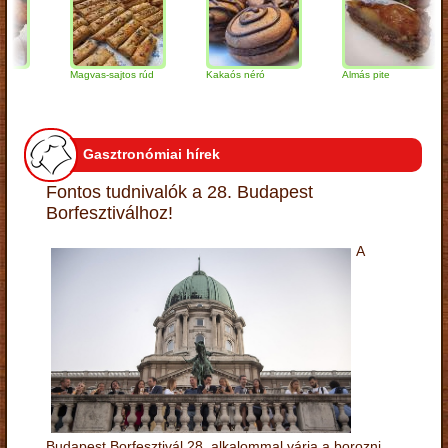
Magvas-sajtos rúd
Kakaós néró
Almás pite
Gasztronómiai hírek
Fontos tudnivalók a 28. Budapest
Borfesztiválhoz!
A
Budapest Borfesztivál 28. alkalommal várja a borozni,