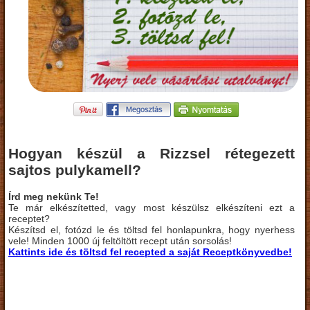
Hogyan készül a Rizzsel rétegezett
sajtos pulykamell?
Írd meg nekünk Te!
Te már elkészítetted, vagy most készülsz elkészíteni ezt a
receptet?
Készítsd el, fotózd le és töltsd fel honlapunkra, hogy nyerhess
vele! Minden 1000 új feltöltött recept után sorsolás!
Kattints ide és töltsd fel recepted a saját Receptkönyvedbe!