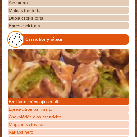
Atomtorta
Málnás túrótorta
Dupla csokis torta
Epres csokitorta
Orsi a konyhában
Brokkolis krémsajtos muffin
Epres-citromos frissítő
Csokoládés-diós szendvics
Magvas-sajtos rúd
Kakaós néró