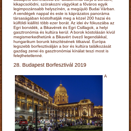
kikapcsolódni, szórakozni vágyókat a főváros egyik
legimpozánsabb helyszínén, a megújuló Budai Várban.
A vendégek nappal és este is káprázatos panoráma
társaságában kóstolhatják meg a közel 200 hazai és
külföldi kiállító több ezer borát. Az idei év fókuszába az
Egri borvidék, a Bikavérek és Egri Csillagok, a helyi
gasztronómia és kultúra kerül. A borok kóstolásán kívül
megismerkedhetünk a Bikavért övező legendákkal,
hungarikum borunk készítésének titkaival. Európa
legszebb borfesztiválján a bor és kultúra találkozását
gazdag zenei és gasztronómiai kínálat teszi most is
felejthetetlenné.
28. Budapest Borfesztivál 2019
A