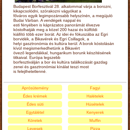
Budapest Borfesztivál 28. alkalommal várja a borozni,
kikapcsolódni, szórakozni vágyókat a
főváros egyik legimpozánsabb helyszínén, a megújuló
Budai Várban. A vendégek nappal és
esti fényében is káprázatos panorámát élvezve
kóstolhatják meg a közel 200 hazai és külföldi
kiállító több ezer borát. Az idei év fókuszába az Egri
borvidék, a Bikavérek és Egri Csillagok, a
helyi gasztronómia és kultúra kerül. A borok kóstolásán
kívül megismerkedhetünk a Bikavért
övező legendákkal, hungarikum borunk készítésének
titkaival. Európa legszebb
borfesztiválján a bor és kultúra találkozását gazdag
zenei és gasztronómiai kínálat teszi most
is felejthetetlenné.
Aprósütemény
Fagyi
Édes krémek
Halételek
Édes süti
Húsételek
Egytálétel
Kenyerek
Köretek
Muffin
Levesek
Pizza