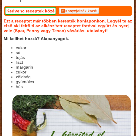
Kedvenc receptek közé
Ezt a receptet már többen keresték honlaponkon. Legyél te az
első aki feltölti az elkészített receptet fotóval együtt és nyerj
vele (Spar, Penny vagy Tesco) vásárlási utalványt!
Mi kellhet hozzá? Alapanyagok:
cukor
só
tojás
liszt
margarin
cukor
zöldség
gyümölcs
hús