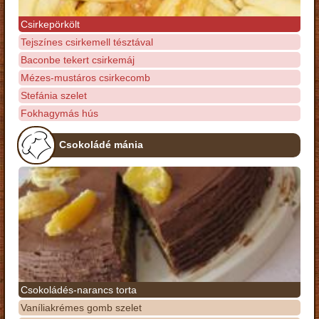
Csirkepörkölt
Tejszínes csirkemell tésztával
Baconbe tekert csirkemáj
Mézes-mustáros csirkecomb
Stefánia szelet
Fokhagymás hús
Csokoládé mánia
Csokoládés-narancs torta
Vaníliakrémes gomb szelet