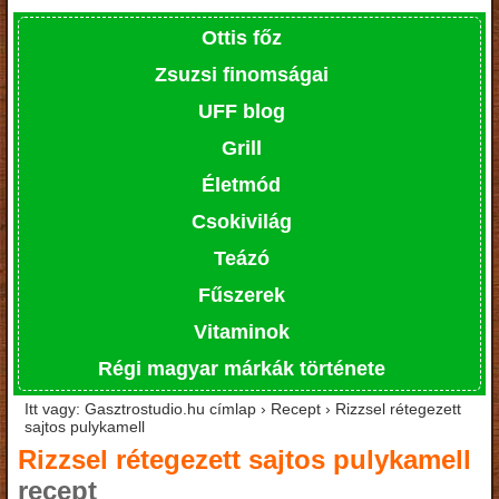
Ottis főz
Zsuzsi finomságai
UFF blog
Grill
Életmód
Csokivilág
Teázó
Fűszerek
Vitaminok
Régi magyar márkák története
Itt vagy: Gasztrostudio.hu címlap › Recept › Rizzsel rétegezett
sajtos pulykamell
Rizzsel rétegezett sajtos pulykamell
recept