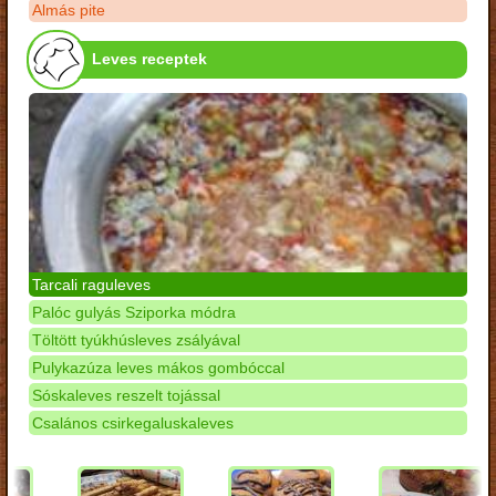
Almás pite
Leves receptek
Tarcali raguleves
Palóc gulyás Sziporka módra
Töltött tyúkhúsleves zsályával
Pulykazúza leves mákos gombóccal
Sóskaleves reszelt tojással
Csalános csirkegaluskaleves