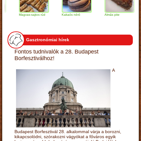
Magvas-sajtos rúd
Kakaós néró
Almás pite
Z
t
Gasztronómiai hírek
Fontos tudnivalók a 28. Budapest
Borfesztiválhoz!
A
Budapest Borfesztivál 28. alkalommal várja a borozni,
kikapcsolódni, szórakozni vágyókat a főváros egyik