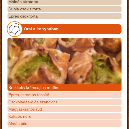
Málnás túrótorta
Dupla csokis torta
Epres csokitorta
Orsi a konyhában
Brokkolis krémsajtos muffin
Epres-citromos frissítő
Csokoládés-diós szendvics
Magvas-sajtos rúd
Kakaós néró
Almás pite