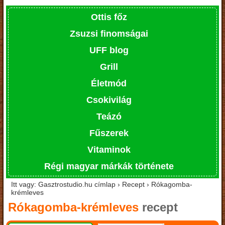
Ottis főz
Zsuzsi finomságai
UFF blog
Grill
Életmód
Csokivilág
Teázó
Fűszerek
Vitaminok
Régi magyar márkák története
Itt vagy: Gasztrostudio.hu címlap › Recept › Rókagomba-
krémleves
Rókagomba-krémleves
recept