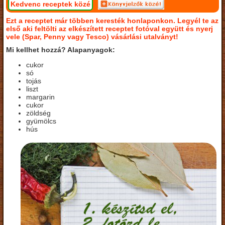
Kedvenc receptek közé
Ezt a receptet már többen keresték honlaponkon. Legyél te az
első aki feltölti az elkészített receptet fotóval együtt és nyerj
vele (Spar, Penny vagy Tesco) vásárlási utalványt!
Mi kellhet hozzá? Alapanyagok:
cukor
só
tojás
liszt
margarin
cukor
zöldség
gyümölcs
hús