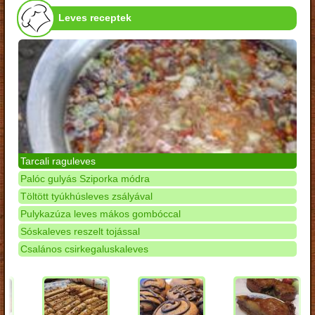
Leves receptek
Tarcali raguleves
Palóc gulyás Sziporka módra
Töltött tyúkhúsleves zsályával
Pulykazúza leves mákos gombóccal
Sóskaleves reszelt tojással
Csalános csirkegaluskaleves