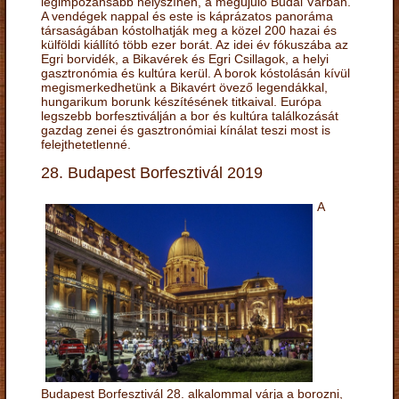
legimpozánsabb helyszínén, a megújuló Budai Várban.
A vendégek nappal és este is káprázatos panoráma
társaságában kóstolhatják meg a közel 200 hazai és
külföldi kiállító több ezer borát. Az idei év fókuszába az
Egri borvidék, a Bikavérek és Egri Csillagok, a helyi
gasztronómia és kultúra kerül. A borok kóstolásán kívül
megismerkedhetünk a Bikavért övező legendákkal,
hungarikum borunk készítésének titkaival. Európa
legszebb borfesztiválján a bor és kultúra találkozását
gazdag zenei és gasztronómiai kínálat teszi most is
felejthetetlenné.
28. Budapest Borfesztivál 2019
A
Budapest Borfesztivál 28. alkalommal várja a borozni,