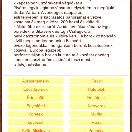
kikapcsolódni, szórakozni vágyókat a
főváros egyik legimpozánsabb helyszínén, a megújuló
Budai Várban. A vendégek nappal és
esti fényében is káprázatos panorámát élvezve
kóstolhatják meg a közel 200 hazai és külföldi
kiállító több ezer borát. Az idei év fókuszába az Egri
borvidék, a Bikavérek és Egri Csillagok, a
helyi gasztronómia és kultúra kerül. A borok kóstolásán
kívül megismerkedhetünk a Bikavért
övező legendákkal, hungarikum borunk készítésének
titkaival. Európa legszebb
borfesztiválján a bor és kultúra találkozását gazdag
zenei és gasztronómiai kínálat teszi most
is felejthetetlenné.
Aprósütemény
Fagyi
Édes krémek
Halételek
Édes süti
Húsételek
Egytálétel
Kenyerek
Köretek
Muffin
Levesek
Pizza
Gyümölcsleves
Pogácsa