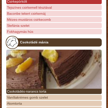
Csirkepörkölt
Tejszínes csirkemell tésztával
Baconbe tekert csirkemáj
Mézes-mustáros csirkecomb
Stefánia szelet
Fokhagymás hús
Csokoládé mánia
Csokoládés-narancs torta
Vaníliakrémes gomb szelet
Atomtorta