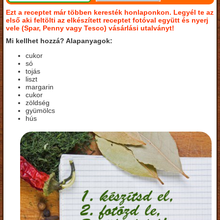
Ezt a receptet már többen keresték honlaponkon. Legyél te az
első aki feltölti az elkészített receptet fotóval együtt és nyerj
vele (Spar, Penny vagy Tesco) vásárlási utalványt!
Mi kellhet hozzá? Alapanyagok:
cukor
só
tojás
liszt
margarin
cukor
zöldség
gyümölcs
hús