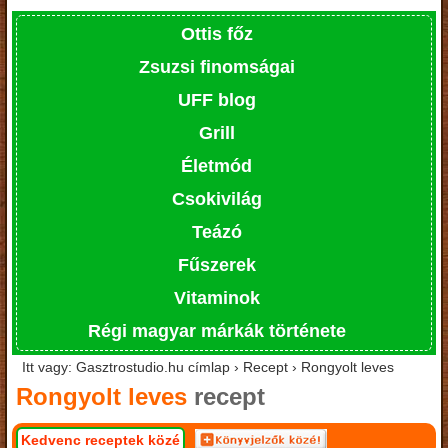
Ottis főz
Zsuzsi finomságai
UFF blog
Grill
Életmód
Csokivilág
Teázó
Fűszerek
Vitaminok
Régi magyar márkák története
Itt vagy: Gasztrostudio.hu címlap › Recept › Rongyolt leves
Rongyolt leves
recept
Kedvenc receptek közé