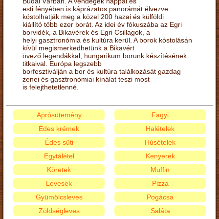
Budai Várban. A vendégek nappal és
esti fényében is káprázatos panorámát élvezve
kóstolhatják meg a közel 200 hazai és külföldi
kiállító több ezer borát. Az idei év fókuszába az Egri
borvidék, a Bikavérek és Egri Csillagok, a
helyi gasztronómia és kultúra kerül. A borok kóstolásán
kívül megismerkedhetünk a Bikavért
övező legendákkal, hungarikum borunk készítésének
titkaival. Európa legszebb
borfesztiválján a bor és kultúra találkozását gazdag
zenei és gasztronómiai kínálat teszi most
is felejthetetlenné.
Aprósütemény
Fagyi
Édes krémek
Halételek
Édes süti
Húsételek
Egytálétel
Kenyerek
Köretek
Muffin
Levesek
Pizza
Gyümölcsleves
Pogácsa
Zöldségleves
Saláta