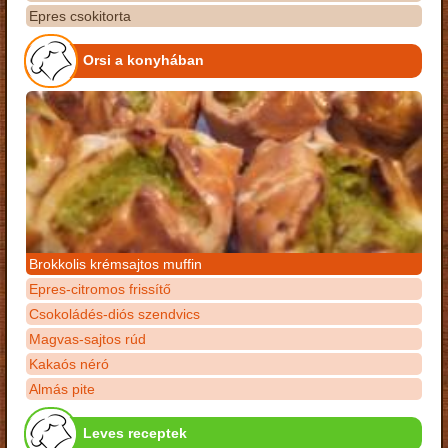
Epres csokitorta
Orsi a konyhában
Brokkolis krémsajtos muffin
Epres-citromos frissítő
Csokoládés-diós szendvics
Magvas-sajtos rúd
Kakaós néró
Almás pite
Leves receptek