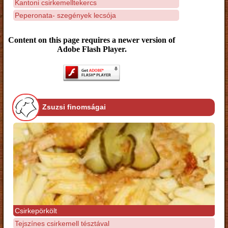
Kantoni csirkemelltekercs
Peperonata- szegények lecsója
Content on this page requires a newer version of
Adobe Flash Player.
Zsuzsi finomságai
Csirkepörkölt
Tejszínes csirkemell tésztával