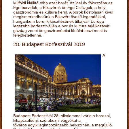
külföldi kiállító több ezer borát. Az idei év fókuszába az
Egri borvidék, a Bikavérek és Egri Csillagok, a helyi
gasztronómia és kultúra kerül. A borok kóstolásán kívül
megismerkedhetünk a Bikavért övező legendákkal,
hungarikum borunk készítésének titkaival. Európa
legszebb borfesztiválján a bor és kultúra találkozását
gazdag zenei és gasztronómiai kínálat teszi most is
felejthetetlenné.
28. Budapest Borfesztivál 2019
A
Budapest Borfesztivál 28. alkalommal várja a borozni,
kikapcsolódni, szórakozni vágyókat a
főváros egyik legimpozánsabb helyszínén, a megújuló