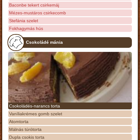
Baconbe tekert csirkemáj
Mézes-mustáros csirkecomb
Stefánia szelet
Fokhagymás hús
Csokoládé mánia
Csokoládés-narancs torta
Vaníliakrémes gomb szelet
Atomtorta
Málnás túrótorta
Dupla csokis torta