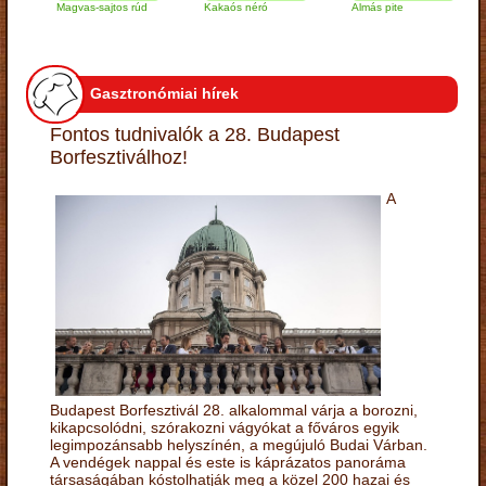
Magvas-sajtos rúd
Kakaós néró
Almás pite
Zab
túr
Gasztronómiai hírek
Fontos tudnivalók a 28. Budapest
Borfesztiválhoz!
A
Budapest Borfesztivál 28. alkalommal várja a borozni,
kikapcsolódni, szórakozni vágyókat a főváros egyik
legimpozánsabb helyszínén, a megújuló Budai Várban.
A vendégek nappal és este is káprázatos panoráma
társaságában kóstolhatják meg a közel 200 hazai és