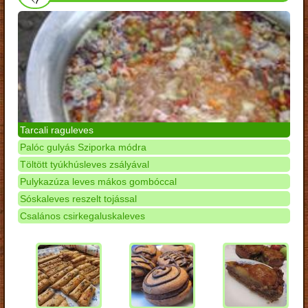
Tarcali raguleves
Palóc gulyás Sziporka módra
Töltött tyúkhúsleves zsályával
Pulykazúza leves mákos gombóccal
Sóskaleves reszelt tojással
Csalános csirkegaluskaleves