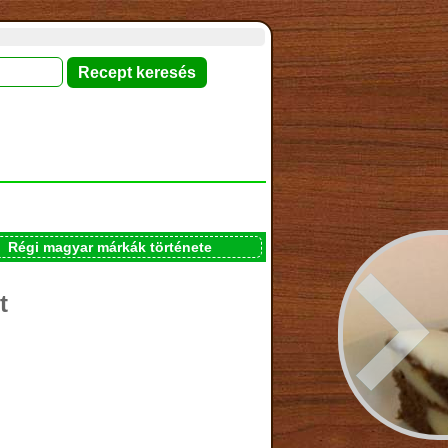
Régi magyar márkák története
t