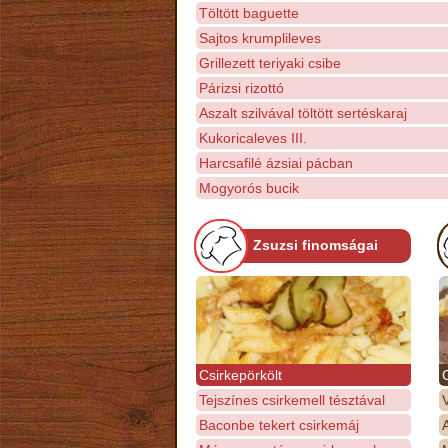
Töltött baguette
Sajtos krumplileves
Grillezett teriyaki csibe
Párizsi rizottó
Aszalt szilvával töltött sertéskaraj
Kukoricaleves III.
Harcsafilé ázsiai pácban
Mogyorós bucik
Zsuzsi finomságai
Csirkepörkölt
Tejszínes csirkemell tésztával
Baconbe tekert csirkemáj