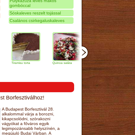
Pulykazúza leves mákos
gombóccal
Sóskaleves reszelt tojással
Csalános csirkegaluskaleves
ramisu torta
Quinoa saláta
Mandulás kifli
Csokoládé
narancs to
t Borfesztiválhoz!
A Budapest Borfesztivál 28.
alkalommal várja a borozni,
kikapcsolódni, szórakozni
vágyókat a főváros egyik
legimpozánsabb helyszínén, a
megújuló Budai Várban. A