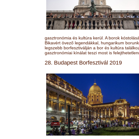
gasztronómia és kultúra kerül. A borok kóstolá
Bikavért övező legendákkal, hungarikum borunk 
legszebb borfesztiválján a bor és kultúra találk
gasztronómiai kínálat teszi most is felejthetetlen
28. Budapest Borfesztivál 2019