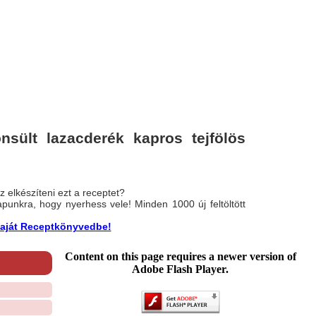
sült lazacderék kapros tejfölös
 elkészíteni ezt a receptet?
nlapunkra, hogy nyerhess vele! Minden 1000 új feltöltött
a saját Receptkönyvedbe!
Content on this page requires a newer version of
Adobe Flash Player.