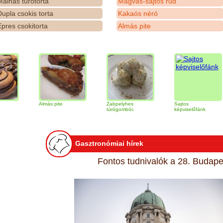
álnás túrótorta
Magvas-sajtos rúd
upla csokis torta
Kakaós néró
pres csokitorta
Almás pite
Almás pite
Zabpelyhes
Sajtos
Ti
túrógombóc
képviselőfánk
Gasztronómiai hírek
Fontos tudnivalók a 28. Budapes