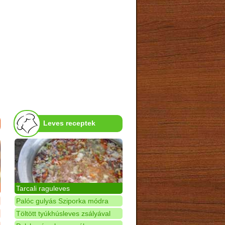
Leves receptek
Tarcali raguleves
Palóc gulyás Sziporka módra
Töltött tyúkhúsleves zsályával