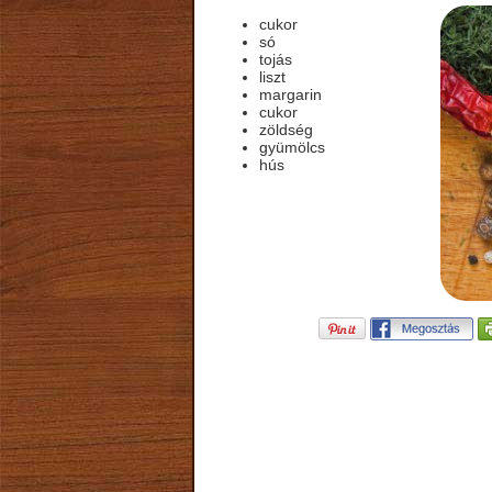
cukor
só
tojás
liszt
margarin
cukor
zöldség
gyümölcs
hús