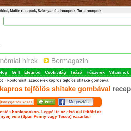
kel, Muffin receptek, Szárnyas ételreceptek, Torta receptek
nómiai hírek
Bormagazin
blog
Grill
Életmód
Csokivilág
Teázó
Fűszerek
Vitaminok
pt › Rostonsült lazacderék kapros tejfölös shitake gombával
kapros tejfölös shitake gombával
recep
esték honlaponkon. Legyél te az első aki feltölti az
s nyerj vele (Spar, Penny vagy Tesco) vásárlási