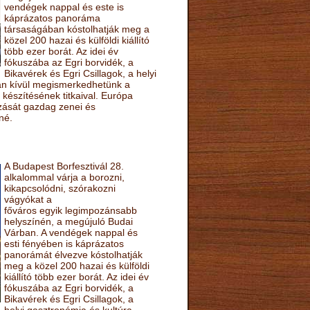
vendégek nappal és este is
káprázatos panoráma
társaságában kóstolhatják meg a
közel 200 hazai és külföldi kiállító
több ezer borát. Az idei év
fókuszába az Egri borvidék, a
Bikavérek és Egri Csillagok, a helyi
sán kívül megismerkedhetünk a
készítésének titkaival. Európa
ozását gazdag zenei és
né.
A Budapest Borfesztivál 28.
alkalommal várja a borozni,
kikapcsolódni, szórakozni
vágyókat a
főváros egyik legimpozánsabb
helyszínén, a megújuló Budai
Várban. A vendégek nappal és
esti fényében is káprázatos
panorámát élvezve kóstolhatják
meg a közel 200 hazai és külföldi
kiállító több ezer borát. Az idei év
fókuszába az Egri borvidék, a
Bikavérek és Egri Csillagok, a
helyi gasztronómia és kultúra