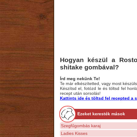
Hogyan készül a Roston
shitake gombával?
Írd meg nekünk Te!
Te már elkészítetted, vagy most készülsz
Készítsd el, fotózd le és töltsd fel ho
recept után sorsolás!
Kattints ide és töltsd fel recepted 
Ezeket keresték mások
Szegfűgombás karaj
Ladies Kisses