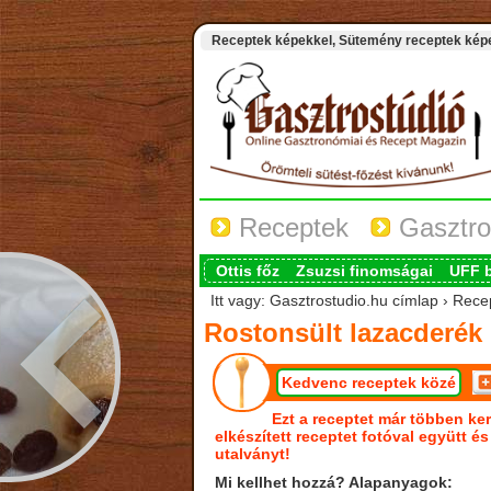
Receptek képekkel, Sütemény receptek képek
Receptek
Gasztro
Ottis főz
Zsuzsi finomságai
UFF 
Itt vagy: Gasztrostudio.hu címlap › Rece
Rostonsült lazacderék 
Kedvenc receptek közé
Ezt a receptet már többen ker
elkészített receptet fotóval együtt é
utalványt!
Mi kellhet hozzá? Alapanyagok: