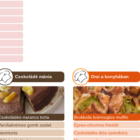
Csokoládé mánia
Orsi a konyhában
Csokoládés-narancs torta
Brokkolis krémsajtos muffin
Vaníliakrémes gomb szelet
Epres-citromos frissítő
Atomtorta
Csokoládés-diós szendvics