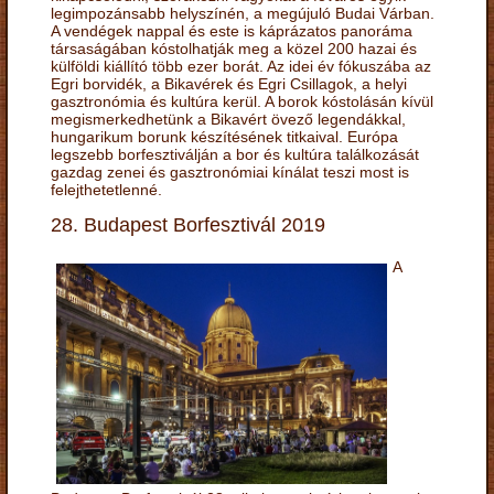
legimpozánsabb helyszínén, a megújuló Budai Várban.
A vendégek nappal és este is káprázatos panoráma
társaságában kóstolhatják meg a közel 200 hazai és
külföldi kiállító több ezer borát. Az idei év fókuszába az
Egri borvidék, a Bikavérek és Egri Csillagok, a helyi
gasztronómia és kultúra kerül. A borok kóstolásán kívül
megismerkedhetünk a Bikavért övező legendákkal,
hungarikum borunk készítésének titkaival. Európa
legszebb borfesztiválján a bor és kultúra találkozását
gazdag zenei és gasztronómiai kínálat teszi most is
felejthetetlenné.
28. Budapest Borfesztivál 2019
A