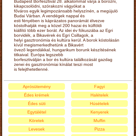
Budapest Borfesztivál 28. alkalommal várja a borozni,
kikapcsolódni, szórakozni vágyókat a
főváros egyik legimpozánsabb helyszínén, a megújuló
Budai Várban. A vendégek nappal és
esti fényében is káprázatos panorámát élvezve
kóstolhatják meg a közel 200 hazai és külföldi
kiállító több ezer borát. Az idei év fókuszába az Egri
borvidék, a Bikavérek és Egri Csillagok, a
helyi gasztronómia és kultúra kerül. A borok kóstolásán
kívül megismerkedhetünk a Bikavért
övező legendákkal, hungarikum borunk készítésének
titkaival. Európa legszebb
borfesztiválján a bor és kultúra találkozását gazdag
zenei és gasztronómiai kínálat teszi most
is felejthetetlenné.
Aprósütemény
Fagyi
Édes krémek
Halételek
Édes süti
Húsételek
Egytálétel
Kenyerek
Köretek
Muffin
Levesek
Pizza