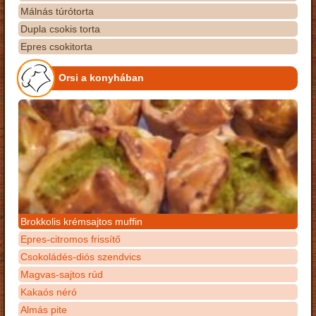
Málnás túrótorta
Dupla csokis torta
Epres csokitorta
Orsi a konyhában
Brokkolis krémsajtos muffin
Epres-citromos frissítő
Csokoládés-diós szendvics
Magvas-sajtos rúd
Kakaós néró
Almás pite