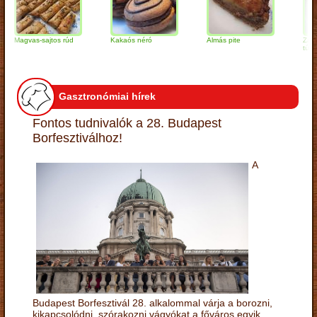
gvas-sajtos rúd
Kakaós néró
Almás pite
Zabpelyhe
túrógombó
Gasztronómiai hírek
Fontos tudnivalók a 28. Budapest
Borfesztiválhoz!
A
Budapest Borfesztivál 28. alkalommal várja a borozni,
kikapcsolódni, szórakozni vágyókat a főváros egyik