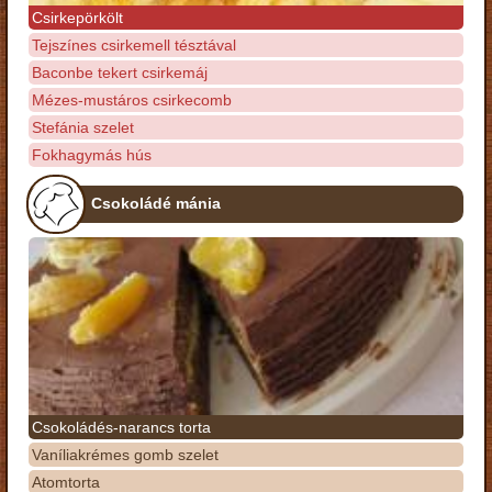
Csirkepörkölt
Tejszínes csirkemell tésztával
Baconbe tekert csirkemáj
Mézes-mustáros csirkecomb
Stefánia szelet
Fokhagymás hús
Csokoládé mánia
Csokoládés-narancs torta
Vaníliakrémes gomb szelet
Atomtorta