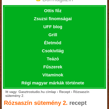
Ottis főz
Zsuzsi finomságai
UFF blog
Grill
Életmód
Csokivilág
Teázó
Fűszerek
Vitaminok
Régi magyar márkák története
Itt vagy: Gasztrostudio.hu címlap › Recept › Rózsaszín
sütemény 2.
Rózsaszín sütemény 2.
recept