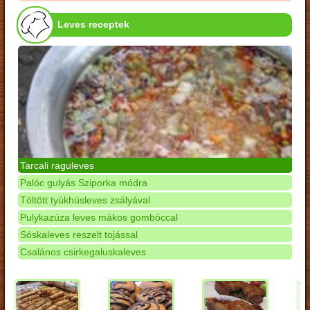
Leves receptek
Tarcali raguleves
Palóc gulyás Sziporka módra
Töltött tyúkhúsleves zsályával
Pulykazúza leves mákos gombóccal
Sóskaleves reszelt tojással
Csalános csirkegaluskaleves