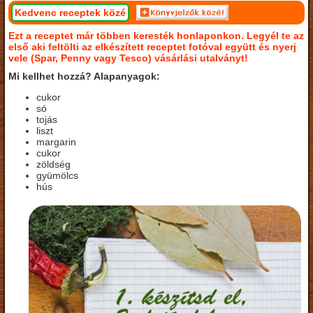
Kedvenc receptek közé
Ezt a receptet már többen keresték honlaponkon. Legyél te az
első aki feltölti az elkészített receptet fotóval együtt és nyerj
vele (Spar, Penny vagy Tesco) vásárlási utalványt!
Mi kellhet hozzá? Alapanyagok:
cukor
só
tojás
liszt
margarin
cukor
zöldség
gyümölcs
hús