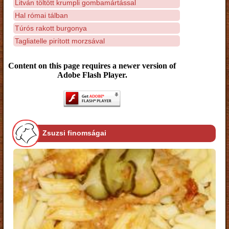
Litván töltött krumpli gombamártással
Hal római tálban
Túrós rakott burgonya
Tagliatelle pirított morzsával
Content on this page requires a newer version of
Adobe Flash Player.
Zsuzsi finomságai