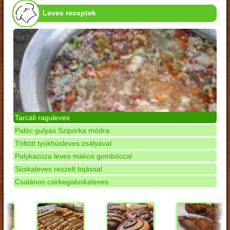
Leves receptek
Tarcali raguleves
Palóc gulyás Sziporka módra
Töltött tyúkhúsleves zsályával
Pulykazúza leves mákos gombóccal
Sóskaleves reszelt tojással
Csalános csirkegaluskaleves