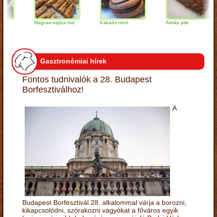
Magvas-sajtos rúd
Kakaós néró
Almás pite
Gasztronómiai hírek
Fontos tudnivalók a 28. Budapest
Borfesztiválhoz!
A
Budapest Borfesztivál 28. alkalommal várja a borozni,
kikapcsolódni, szórakozni vágyókat a főváros egyik