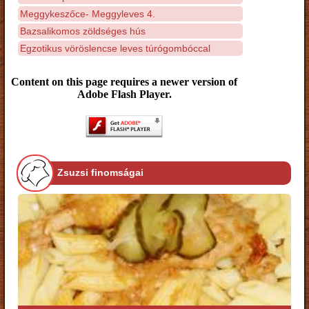
Meggykeszőce- Meggyleves 4.
Bazsalikomos zöldséges hús
Egzotikus vöröslencse leves túrógombóccal
Content on this page requires a newer version of
Adobe Flash Player.
Zsuzsi finomságai