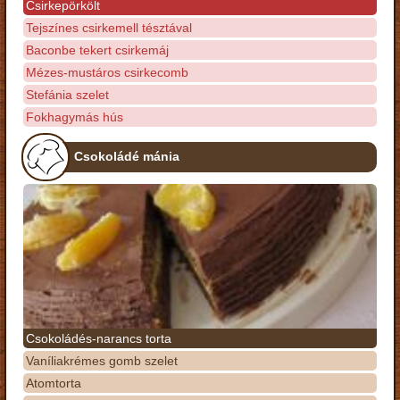
Csirkepörkölt
Tejszínes csirkemell tésztával
Baconbe tekert csirkemáj
Mézes-mustáros csirkecomb
Stefánia szelet
Fokhagymás hús
Csokoládé mánia
Csokoládés-narancs torta
Vaníliakrémes gomb szelet
Atomtorta