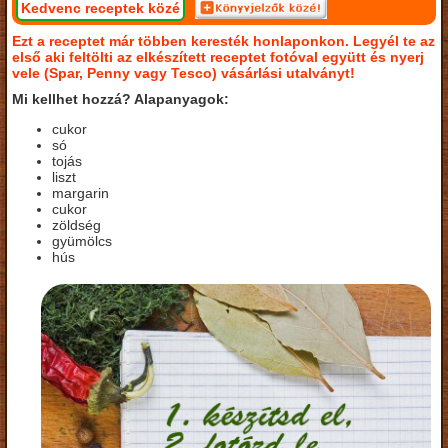
Kedvenc receptek közé
Ezt a receptet már többen keresték honlaponkon. Legyél te az
első aki feltölti az elkészített receptet fotóval együtt és nyerj
vele (Spar, Penny vagy Tesco) vásárlási utalványt!
Mi kellhet hozzá? Alapanyagok:
cukor
só
tojás
liszt
margarin
cukor
zöldség
gyümölcs
hús