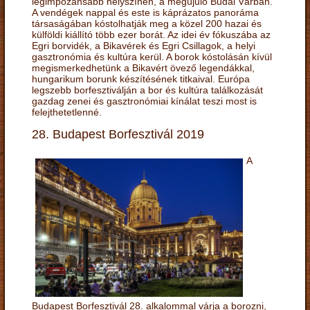
legimpozánsabb helyszínén, a megújuló Budai Várban.
A vendégek nappal és este is káprázatos panoráma
társaságában kóstolhatják meg a közel 200 hazai és
külföldi kiállító több ezer borát. Az idei év fókuszába az
Egri borvidék, a Bikavérek és Egri Csillagok, a helyi
gasztronómia és kultúra kerül. A borok kóstolásán kívül
megismerkedhetünk a Bikavért övező legendákkal,
hungarikum borunk készítésének titkaival. Európa
legszebb borfesztiválján a bor és kultúra találkozását
gazdag zenei és gasztronómiai kínálat teszi most is
felejthetetlenné.
28. Budapest Borfesztivál 2019
A
Budapest Borfesztivál 28. alkalommal várja a borozni,