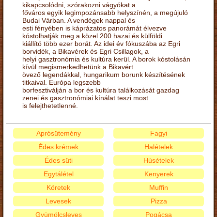
kikapcsolódni, szórakozni vágyókat a
főváros egyik legimpozánsabb helyszínén, a megújuló
Budai Várban. A vendégek nappal és
esti fényében is káprázatos panorámát élvezve
kóstolhatják meg a közel 200 hazai és külföldi
kiállító több ezer borát. Az idei év fókuszába az Egri
borvidék, a Bikavérek és Egri Csillagok, a
helyi gasztronómia és kultúra kerül. A borok kóstolásán
kívül megismerkedhetünk a Bikavért
övező legendákkal, hungarikum borunk készítésének
titkaival. Európa legszebb
borfesztiválján a bor és kultúra találkozását gazdag
zenei és gasztronómiai kínálat teszi most
is felejthetetlenné.
Aprósütemény
Fagyi
Édes krémek
Halételek
Édes süti
Húsételek
Egytálétel
Kenyerek
Köretek
Muffin
Levesek
Pizza
Gyümölcsleves
Pogácsa