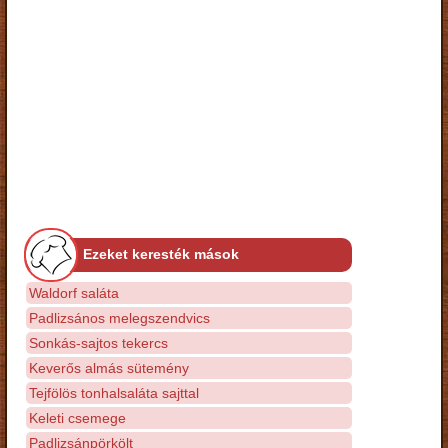
Ezeket keresték mások
Waldorf saláta
Padlizsános melegszendvics
Sonkás-sajtos tekercs
Keverős almás sütemény
Tejfölös tonhalsaláta sajttal
Keleti csemege
Padlizsánpörkölt