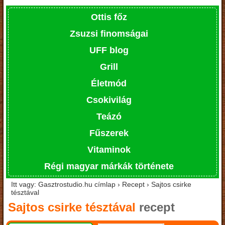
Ottis főz
Zsuzsi finomságai
UFF blog
Grill
Életmód
Csokivilág
Teázó
Fűszerek
Vitaminok
Régi magyar márkák története
Itt vagy: Gasztrostudio.hu címlap › Recept › Sajtos csirke
tésztával
Sajtos csirke tésztával
recept