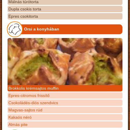
Málnás túrótorta
Dupla csokis torta
Epres csokitorta
Orsi a konyhában
Brokkolis krémsajtos muffin
Epres-citromos frissítő
Csokoládés-diós szendvics
Magvas-sajtos rúd
Kakaós néró
Almás pite