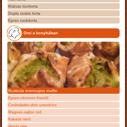
Málnás túrótorta
Dupla csokis torta
Epres csokitorta
Orsi a konyhában
Brokkolis krémsajtos muffin
Epres-citromos frissítő
Csokoládés-diós szendvics
Magvas-sajtos rúd
Kakaós néró
Almás pite