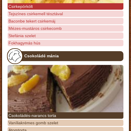
Csirkepörkölt
Tejszínes csirkemell tésztával
Baconbe tekert csirkemáj
Mézes-mustáros csirkecomb
Stefánia szelet
Fokhagymás hús
Csokoládé mánia
Csokoládés-narancs torta
Vaníliakrémes gomb szelet
Atomtorta