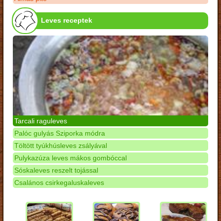
Leves receptek
Tarcali raguleves
Palóc gulyás Sziporka módra
Töltött tyúkhúsleves zsályával
Pulykazúza leves mákos gombóccal
Sóskaleves reszelt tojással
Csalános csirkegaluskaleves