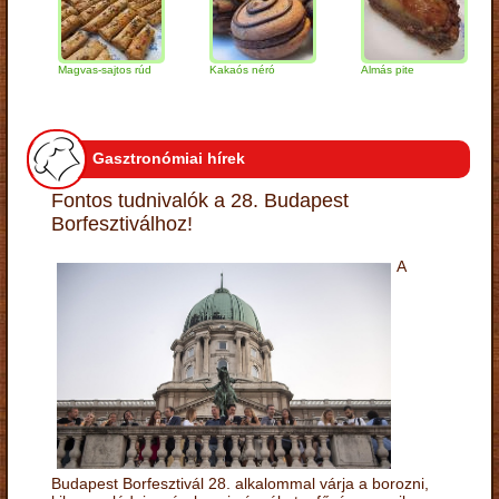
Magvas-sajtos rúd
Kakaós néró
Almás pite
Zab
túr
Gasztronómiai hírek
Fontos tudnivalók a 28. Budapest
Borfesztiválhoz!
A
Budapest Borfesztivál 28. alkalommal várja a borozni,