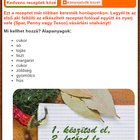
Kedvenc receptek közé
Ezt a receptet már többen keresték honlaponkon. Legyél te az
első aki feltölti az elkészített receptet fotóval együtt és nyerj
vele (Spar, Penny vagy Tesco) vásárlási utalványt!
Mi kellhet hozzá? Alapanyagok:
cukor
só
tojás
liszt
margarin
cukor
zöldség
gyümölcs
hús