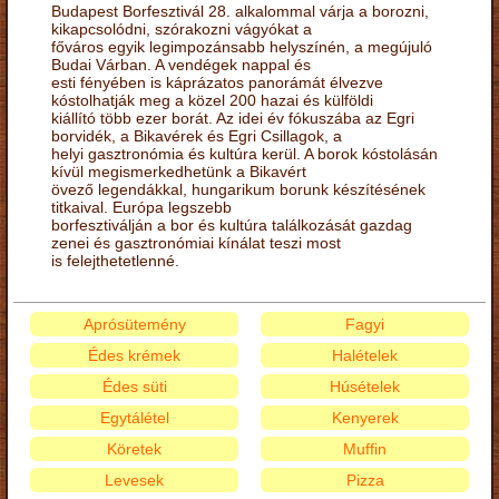
Budapest Borfesztivál 28. alkalommal várja a borozni,
kikapcsolódni, szórakozni vágyókat a
főváros egyik legimpozánsabb helyszínén, a megújuló
Budai Várban. A vendégek nappal és
esti fényében is káprázatos panorámát élvezve
kóstolhatják meg a közel 200 hazai és külföldi
kiállító több ezer borát. Az idei év fókuszába az Egri
borvidék, a Bikavérek és Egri Csillagok, a
helyi gasztronómia és kultúra kerül. A borok kóstolásán
kívül megismerkedhetünk a Bikavért
övező legendákkal, hungarikum borunk készítésének
titkaival. Európa legszebb
borfesztiválján a bor és kultúra találkozását gazdag
zenei és gasztronómiai kínálat teszi most
is felejthetetlenné.
Aprósütemény
Fagyi
Édes krémek
Halételek
Édes süti
Húsételek
Egytálétel
Kenyerek
Köretek
Muffin
Levesek
Pizza