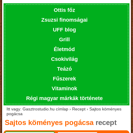
Ottis főz
Zsuzsi finomságai
UFF blog
Grill
Életmód
Csokivilág
Teázó
Fűszerek
Vitaminok
Régi magyar márkák története
Itt vagy: Gasztrostudio.hu címlap › Recept › Sajtos köményes
pogácsa
Sajtos köményes pogácsa
recept