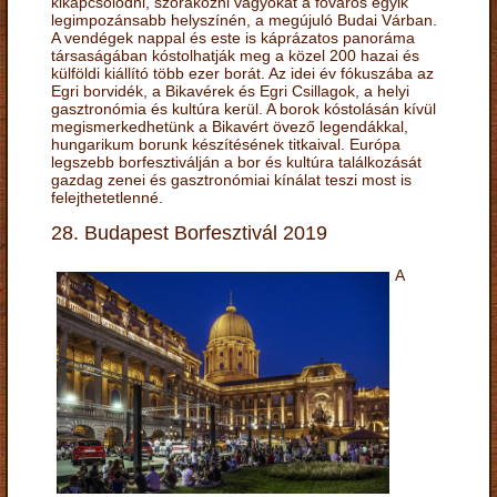
kikapcsolódni, szórakozni vágyókat a főváros egyik
legimpozánsabb helyszínén, a megújuló Budai Várban.
A vendégek nappal és este is káprázatos panoráma
társaságában kóstolhatják meg a közel 200 hazai és
külföldi kiállító több ezer borát. Az idei év fókuszába az
Egri borvidék, a Bikavérek és Egri Csillagok, a helyi
gasztronómia és kultúra kerül. A borok kóstolásán kívül
megismerkedhetünk a Bikavért övező legendákkal,
hungarikum borunk készítésének titkaival. Európa
legszebb borfesztiválján a bor és kultúra találkozását
gazdag zenei és gasztronómiai kínálat teszi most is
felejthetetlenné.
28. Budapest Borfesztivál 2019
A