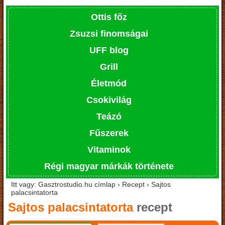
Ottis főz
Zsuzsi finomságai
UFF blog
Grill
Életmód
Csokivilág
Teázó
Fűszerek
Vitaminok
Régi magyar márkák története
Itt vagy: Gasztrostudio.hu címlap › Recept › Sajtos
palacsintatorta
Sajtos palacsintatorta
recept