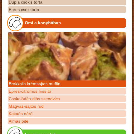
Dupla csokis torta
Epres csokitorta
Orsi a konyhában
Brokkolis krémsajtos muffin
Epres-citromos frissítő
Csokoládés-diós szendvics
Magvas-sajtos rúd
Kakaós néró
Almás pite