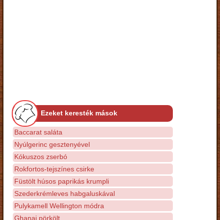
Ezeket keresték mások
Baccarat saláta
Nyúlgerinc gesztenyével
Kókuszos zserbó
Rokfortos-tejszínes csirke
Füstölt húsos paprikás krumpli
Szederkrémleves habgaluskával
Pulykamell Wellington módra
Ghanai pörkölt