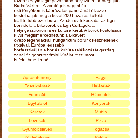
főváros egyik legimpozánsabb helyszínén, a megújuló
Budai Várban. A vendégek nappal és
esti fényében is káprázatos panorámát élvezve
kóstolhatják meg a közel 200 hazai és külföldi
kiállító több ezer borát. Az idei év fókuszába az Egri
borvidék, a Bikavérek és Egri Csillagok, a
helyi gasztronómia és kultúra kerül. A borok kóstolásán
kívül megismerkedhetünk a Bikavért
övező legendákkal, hungarikum borunk készítésének
titkaival. Európa legszebb
borfesztiválján a bor és kultúra találkozását gazdag
zenei és gasztronómiai kínálat teszi most
is felejthetetlenné.
Aprósütemény
Fagyi
Édes krémek
Halételek
Édes süti
Húsételek
Egytálétel
Kenyerek
Köretek
Muffin
Levesek
Pizza
Gyümölcsleves
Pogácsa
Zöldségleves
Saláta