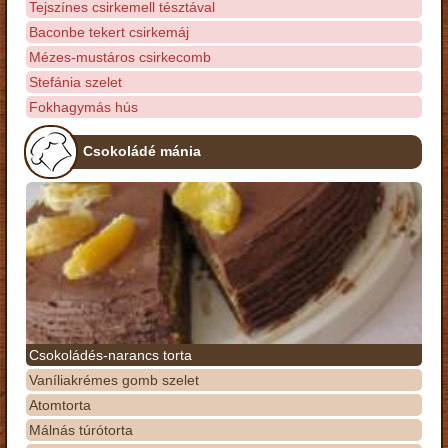
Tejszínes csirkemell tésztával
Baconbe tekert csirkemáj
Mézes-mustáros csirkecomb
Stefánia szelet
Fokhagymás hús
Csokoládé mánia
Csokoládés-narancs torta
Vaníliakrémes gomb szelet
Atomtorta
Málnás túrótorta