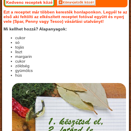
Kedvenc receptek közé
Ezt a receptet már többen keresték honlaponkon. Legyél te az
első aki feltölti az elkészített receptet fotóval együtt és nyerj
vele (Spar, Penny vagy Tesco) vásárlási utalványt!
Mi kellhet hozzá? Alapanyagok:
cukor
só
tojás
liszt
margarin
cukor
zöldség
gyümölcs
hús