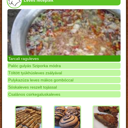
Leves receptek
Tarcali raguleves
Palóc gulyás Sziporka módra
Töltött tyúkhúsleves zsályával
Pulykazúza leves mákos gombóccal
Sóskaleves reszelt tojással
Csalános csirkegaluskaleves