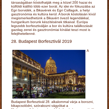
társaságában kóstolhatják meg a közel 200 hazai és
külföldi kiállító több ezer borát. Az idei év fókuszába az
Egri borvidék, a Bikavérek és Egri Csillagok, a helyi
gasztronómia és kultúra kerül. A borok kóstolásán kívül
megismerkedhetünk a Bikavért övező legendákkal,
hungarikum borunk készítésének titkaival. Európa
legszebb borfesztiválján a bor és kultúra találkozását
gazdag zenei és gasztronómiai kínálat teszi most is
felejthetetlenné.
28. Budapest Borfesztivál 2019
A
Budapest Borfesztivál 28. alkalommal várja a borozni,
kikapcsolódni, szórakozni vágyókat a