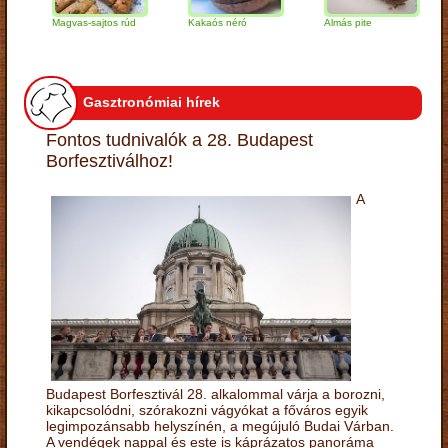
Magvas-sajtos rúd
Kakaós néró
Almás pite
Za
tú
Gasztronómiai hírek
Fontos tudnivalók a 28. Budapest
Borfesztiválhoz!
A
Budapest Borfesztivál 28. alkalommal várja a borozni,
kikapcsolódni, szórakozni vágyókat a főváros egyik
legimpozánsabb helyszínén, a megújuló Budai Várban.
A vendégek nappal és este is káprázatos panoráma