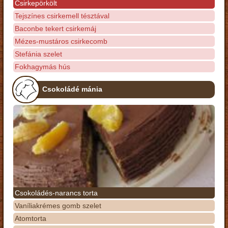
Csirkepörkölt
Tejszínes csirkemell tésztával
Baconbe tekert csirkemáj
Mézes-mustáros csirkecomb
Stefánia szelet
Fokhagymás hús
Csokoládé mánia
Csokoládés-narancs torta
Vaníliakrémes gomb szelet
Atomtorta