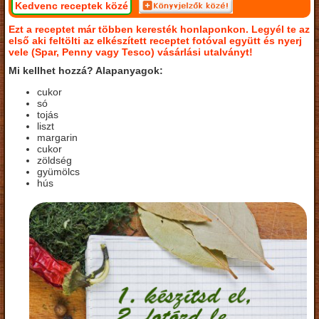
Kedvenc receptek közé
Ezt a receptet már többen keresték honlaponkon. Legyél te az
első aki feltölti az elkészített receptet fotóval együtt és nyerj
vele (Spar, Penny vagy Tesco) vásárlási utalványt!
Mi kellhet hozzá? Alapanyagok:
cukor
só
tojás
liszt
margarin
cukor
zöldség
gyümölcs
hús