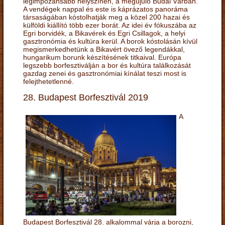
legimpozánsabb helyszínén, a megújuló Budai Várban.
A vendégek nappal és este is káprázatos panoráma
társaságában kóstolhatják meg a közel 200 hazai és
külföldi kiállító több ezer borát. Az idei év fókuszába az
Egri borvidék, a Bikavérek és Egri Csillagok, a helyi
gasztronómia és kultúra kerül. A borok kóstolásán kívül
megismerkedhetünk a Bikavért övező legendákkal,
hungarikum borunk készítésének titkaival. Európa
legszebb borfesztiválján a bor és kultúra találkozását
gazdag zenei és gasztronómiai kínálat teszi most is
felejthetetlenné.
28. Budapest Borfesztivál 2019
A
Budapest Borfesztivál 28. alkalommal várja a borozni,