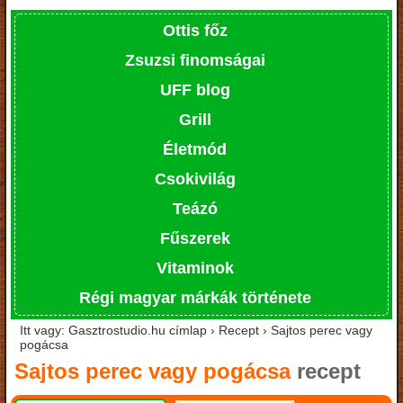
Ottis főz
Zsuzsi finomságai
UFF blog
Grill
Életmód
Csokivilág
Teázó
Fűszerek
Vitaminok
Régi magyar márkák története
Itt vagy: Gasztrostudio.hu címlap › Recept › Sajtos perec vagy
pogácsa
Sajtos perec vagy pogácsa
recept