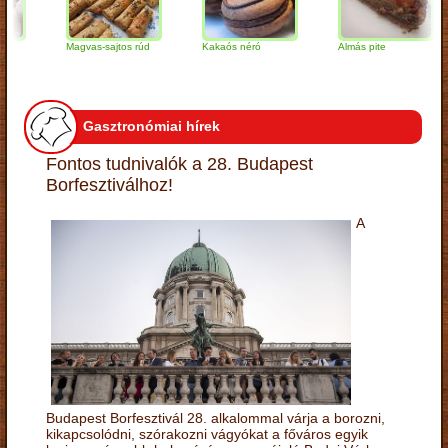
Magvas-sajtos rúd
Kakaós néró
Almás pite
Gasztronómiai hírek
Fontos tudnivalók a 28. Budapest
Borfesztiválhoz!
A
Budapest Borfesztivál 28. alkalommal várja a borozni,
kikapcsolódni, szórakozni vágyókat a főváros egyik