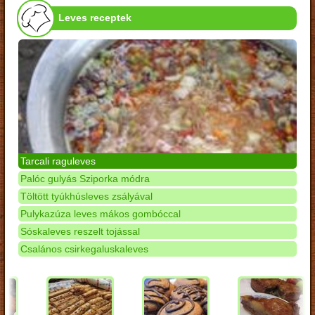
Leves receptek
Tarcali raguleves
Palóc gulyás Sziporka módra
Töltött tyúkhúsleves zsályával
Pulykazúza leves mákos gombóccal
Sóskaleves reszelt tojással
Csalános csirkegaluskaleves