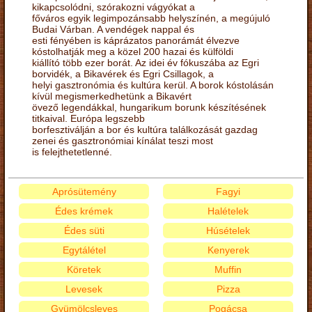
kikapcsolódni, szórakozni vágyókat a
főváros egyik legimpozánsabb helyszínén, a megújuló
Budai Várban. A vendégek nappal és
esti fényében is káprázatos panorámát élvezve
kóstolhatják meg a közel 200 hazai és külföldi
kiállító több ezer borát. Az idei év fókuszába az Egri
borvidék, a Bikavérek és Egri Csillagok, a
helyi gasztronómia és kultúra kerül. A borok kóstolásán
kívül megismerkedhetünk a Bikavért
övező legendákkal, hungarikum borunk készítésének
titkaival. Európa legszebb
borfesztiválján a bor és kultúra találkozását gazdag
zenei és gasztronómiai kínálat teszi most
is felejthetetlenné.
Aprósütemény
Fagyi
Édes krémek
Halételek
Édes süti
Húsételek
Egytálétel
Kenyerek
Köretek
Muffin
Levesek
Pizza
Gyümölcsleves
Pogácsa