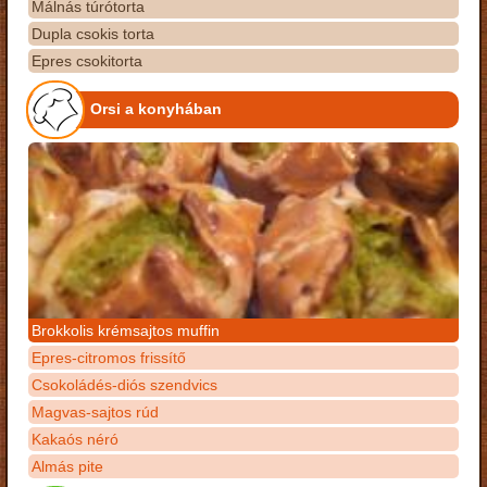
Málnás túrótorta
Dupla csokis torta
Epres csokitorta
Orsi a konyhában
Brokkolis krémsajtos muffin
Epres-citromos frissítő
Csokoládés-diós szendvics
Magvas-sajtos rúd
Kakaós néró
Almás pite