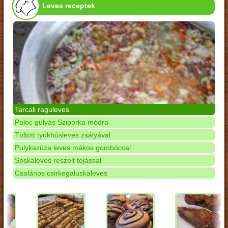
Leves receptek
Tarcali raguleves
Palóc gulyás Sziporka módra
Töltött tyúkhúsleves zsályával
Pulykazúza leves mákos gombóccal
Sóskaleves reszelt tojással
Csalános csirkegaluskaleves