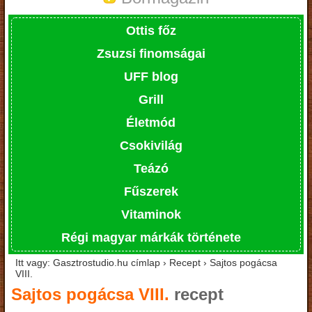
Ottis főz
Zsuzsi finomságai
UFF blog
Grill
Életmód
Csokivilág
Teázó
Fűszerek
Vitaminok
Régi magyar márkák története
Itt vagy: Gasztrostudio.hu címlap › Recept › Sajtos pogácsa
VIII.
Sajtos pogácsa VIII.
recept