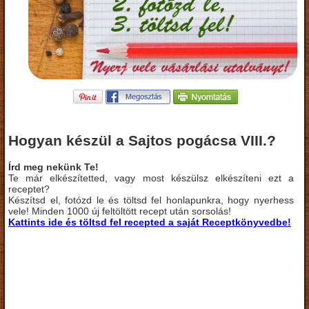
Hogyan készül a Sajtos pogácsa VIII.?
Írd meg nekünk Te!
Te már elkészítetted, vagy most készülsz elkészíteni ezt a
receptet?
Készítsd el, fotózd le és töltsd fel honlapunkra, hogy nyerhess
vele! Minden 1000 új feltöltött recept után sorsolás!
Kattints ide és töltsd fel recepted a saját Receptkönyvedbe!