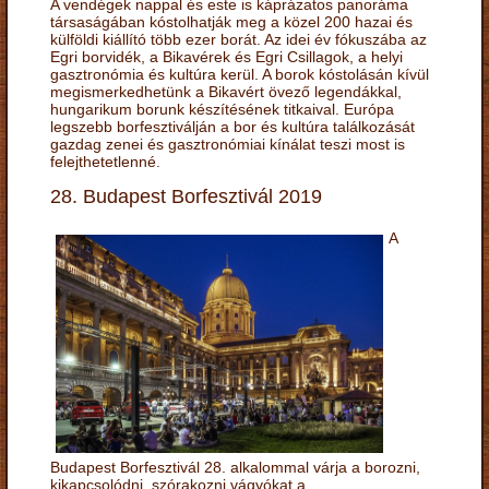
A vendégek nappal és este is káprázatos panoráma
társaságában kóstolhatják meg a közel 200 hazai és
külföldi kiállító több ezer borát. Az idei év fókuszába az
Egri borvidék, a Bikavérek és Egri Csillagok, a helyi
gasztronómia és kultúra kerül. A borok kóstolásán kívül
megismerkedhetünk a Bikavért övező legendákkal,
hungarikum borunk készítésének titkaival. Európa
legszebb borfesztiválján a bor és kultúra találkozását
gazdag zenei és gasztronómiai kínálat teszi most is
felejthetetlenné.
28. Budapest Borfesztivál 2019
A
Budapest Borfesztivál 28. alkalommal várja a borozni,
kikapcsolódni, szórakozni vágyókat a