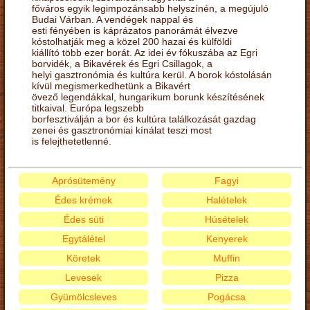
főváros egyik legimpozánsabb helyszínén, a megújuló
Budai Várban. A vendégek nappal és
esti fényében is káprázatos panorámát élvezve
kóstolhatják meg a közel 200 hazai és külföldi
kiállító több ezer borát. Az idei év fókuszába az Egri
borvidék, a Bikavérek és Egri Csillagok, a
helyi gasztronómia és kultúra kerül. A borok kóstolásán
kívül megismerkedhetünk a Bikavért
övező legendákkal, hungarikum borunk készítésének
titkaival. Európa legszebb
borfesztiválján a bor és kultúra találkozását gazdag
zenei és gasztronómiai kínálat teszi most
is felejthetetlenné.
Aprósütemény
Fagyi
Édes krémek
Halételek
Édes süti
Húsételek
Egytálétel
Kenyerek
Köretek
Muffin
Levesek
Pizza
Gyümölcsleves
Pogácsa