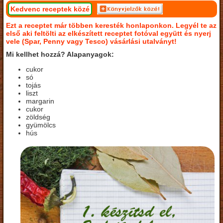
Kedvenc receptek közé
Ezt a receptet már többen keresték honlaponkon. Legyél te az
első aki feltölti az elkészített receptet fotóval együtt és nyerj
vele (Spar, Penny vagy Tesco) vásárlási utalványt!
Mi kellhet hozzá? Alapanyagok:
cukor
só
tojás
liszt
margarin
cukor
zöldség
gyümölcs
hús