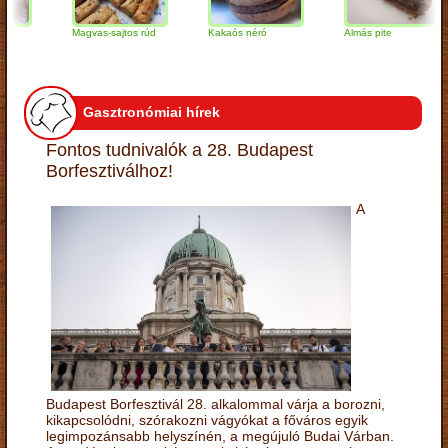
Magvas-sajtos rúd
Kakaós néró
Almás pite
Gasztronómiai hírek
Fontos tudnivalók a 28. Budapest
Borfesztiválhoz!
A
Budapest Borfesztivál 28. alkalommal várja a borozni,
kikapcsolódni, szórakozni vágyókat a főváros egyik
legimpozánsabb helyszínén, a megújuló Budai Várban.