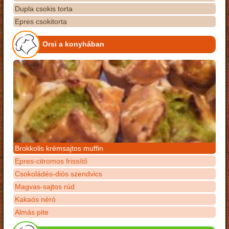
Dupla csokis torta
Epres csokitorta
Orsi a konyhában
Brokkolis krémsajtos muffin
Epres-citromos frissítő
Csokoládés-diós szendvics
Magvas-sajtos rúd
Kakaós néró
Almás pite