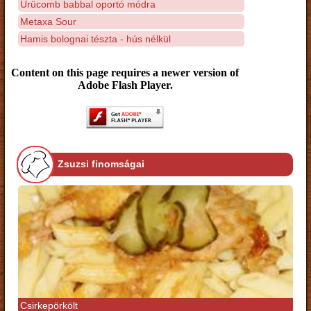
Ürücomb babbal oportó módra
Metaxa Sour
Hamis bolognai tészta - hús nélkül
Content on this page requires a newer version of
Adobe Flash Player.
Zsuzsi finomságai
Csirkepörkölt