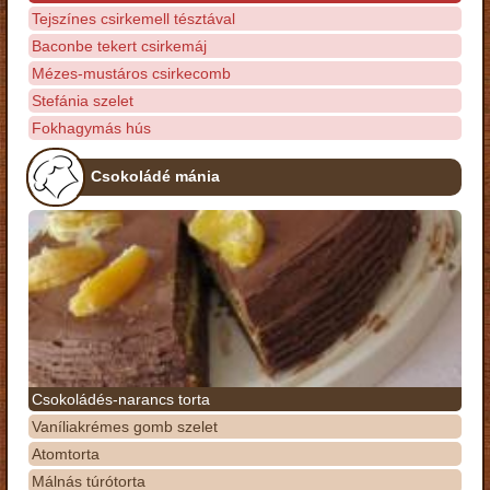
Tejszínes csirkemell tésztával
Baconbe tekert csirkemáj
Mézes-mustáros csirkecomb
Stefánia szelet
Fokhagymás hús
Csokoládé mánia
Csokoládés-narancs torta
Vaníliakrémes gomb szelet
Atomtorta
Málnás túrótorta