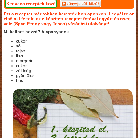
Kedvenc receptek közé
Ezt a receptet már többen keresték honlaponkon. Legyél te az
első aki feltölti az elkészített receptet fotóval együtt és nyerj
vele (Spar, Penny vagy Tesco) vásárlási utalványt!
Mi kellhet hozzá? Alapanyagok:
cukor
só
tojás
liszt
margarin
cukor
zöldség
gyümölcs
hús