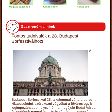
Magvas-sajtos rúd
Kakaós néró
Almás pite
Zabpel
túrógo
Gasztronómiai hírek
Fontos tudnivalók a 28. Budapest
Borfesztiválhoz!
A
Budapest Borfesztivál 28. alkalommal várja a borozni,
kikapcsolódni, szórakozni vágyókat a főváros egyik
legimpozánsabb helyszínén, a megújuló Budai Várban.
A vendégek nappal és este is káprázatos panoráma