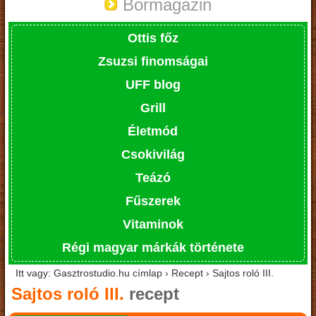
Bormagazin
Ottis főz
Zsuzsi finomságai
UFF blog
Grill
Életmód
Csokivilág
Teázó
Fűszerek
Vitaminok
Régi magyar márkák története
Itt vagy: Gasztrostudio.hu címlap › Recept › Sajtos roló III.
Sajtos roló III.
recept