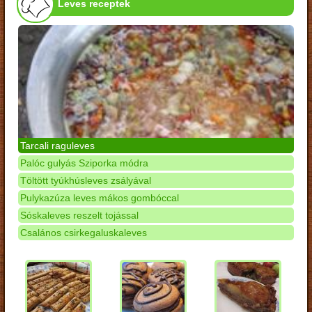
Leves receptek
Tarcali raguleves
Palóc gulyás Sziporka módra
Töltött tyúkhúsleves zsályával
Pulykazúza leves mákos gombóccal
Sóskaleves reszelt tojással
Csalános csirkegaluskaleves