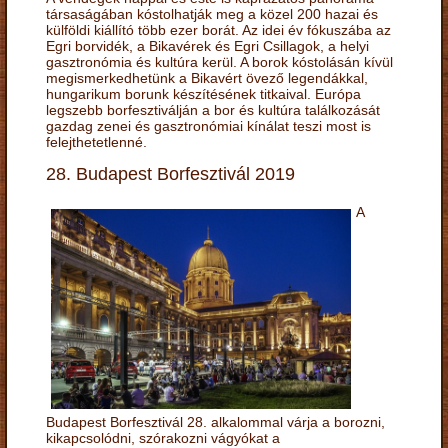
társaságában kóstolhatják meg a közel 200 hazai és
külföldi kiállító több ezer borát. Az idei év fókuszába az
Egri borvidék, a Bikavérek és Egri Csillagok, a helyi
gasztronómia és kultúra kerül. A borok kóstolásán kívül
megismerkedhetünk a Bikavért övező legendákkal,
hungarikum borunk készítésének titkaival. Európa
legszebb borfesztiválján a bor és kultúra találkozását
gazdag zenei és gasztronómiai kínálat teszi most is
felejthetetlenné.
28. Budapest Borfesztivál 2019
A
Budapest Borfesztivál 28. alkalommal várja a borozni,
kikapcsolódni, szórakozni vágyókat a