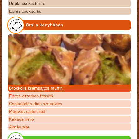
Dupla csokis torta
Epres csokitorta
Orsi a konyhában
Brokkolis krémsajtos muffin
Epres-citromos frissítő
Csokoládés-diós szendvics
Magvas-sajtos rúd
Kakaós néró
Almás pite