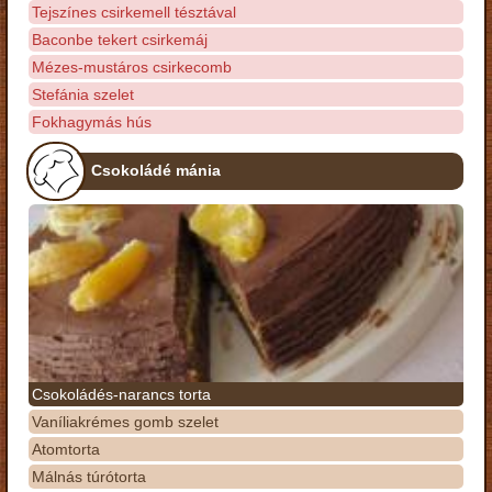
Tejszínes csirkemell tésztával
Baconbe tekert csirkemáj
Mézes-mustáros csirkecomb
Stefánia szelet
Fokhagymás hús
Csokoládé mánia
Csokoládés-narancs torta
Vaníliakrémes gomb szelet
Atomtorta
Málnás túrótorta