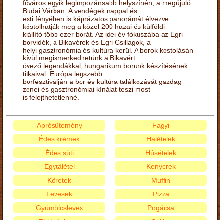
főváros egyik legimpozánsabb helyszínén, a megújuló
Budai Várban. A vendégek nappal és
esti fényében is káprázatos panorámát élvezve
kóstolhatják meg a közel 200 hazai és külföldi
kiállító több ezer borát. Az idei év fókuszába az Egri
borvidék, a Bikavérek és Egri Csillagok, a
helyi gasztronómia és kultúra kerül. A borok kóstolásán
kívül megismerkedhetünk a Bikavért
övező legendákkal, hungarikum borunk készítésének
titkaival. Európa legszebb
borfesztiválján a bor és kultúra találkozását gazdag
zenei és gasztronómiai kínálat teszi most
is felejthetetlenné.
Aprósütemény
Fagyi
Édes krémek
Halételek
Édes süti
Húsételek
Egytálétel
Kenyerek
Köretek
Muffin
Levesek
Pizza
Gyümölcsleves
Pogácsa