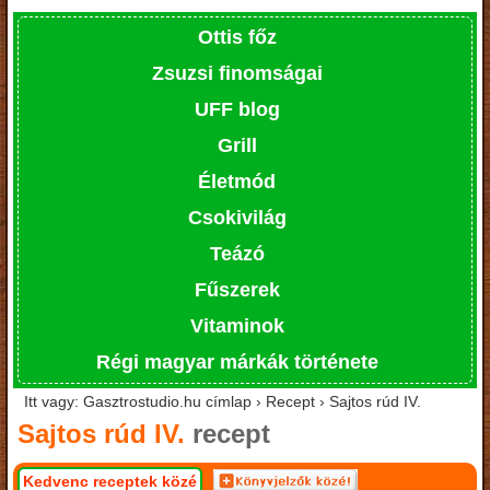
Ottis főz
Zsuzsi finomságai
UFF blog
Grill
Életmód
Csokivilág
Teázó
Fűszerek
Vitaminok
Régi magyar márkák története
Itt vagy: Gasztrostudio.hu címlap › Recept › Sajtos rúd IV.
Sajtos rúd IV.
recept
Kedvenc receptek közé