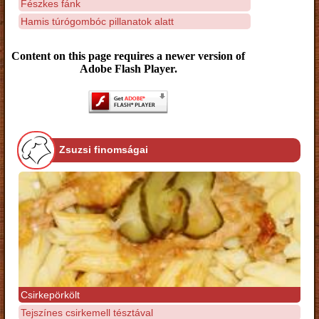
Fészkes fánk
Hamis túrógombóc pillanatok alatt
Content on this page requires a newer version of
Adobe Flash Player.
Zsuzsi finomságai
Csirkepörkölt
Tejszínes csirkemell tésztával