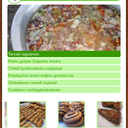
Tarcali raguleves
Palóc gulyás Sziporka módra
Töltött tyúkhúsleves zsályával
Pulykazúza leves mákos gombóccal
Sóskaleves reszelt tojással
Csalános csirkegaluskaleves