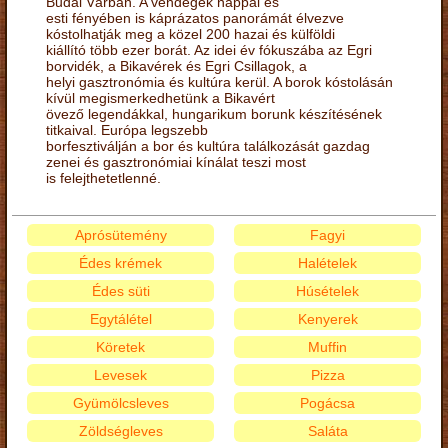
Budai Várban. A vendégek nappal és
esti fényében is káprázatos panorámát élvezve
kóstolhatják meg a közel 200 hazai és külföldi
kiállító több ezer borát. Az idei év fókuszába az Egri
borvidék, a Bikavérek és Egri Csillagok, a
helyi gasztronómia és kultúra kerül. A borok kóstolásán
kívül megismerkedhetünk a Bikavért
övező legendákkal, hungarikum borunk készítésének
titkaival. Európa legszebb
borfesztiválján a bor és kultúra találkozását gazdag
zenei és gasztronómiai kínálat teszi most
is felejthetetlenné.
Aprósütemény
Fagyi
Édes krémek
Halételek
Édes süti
Húsételek
Egytálétel
Kenyerek
Köretek
Muffin
Levesek
Pizza
Gyümölcsleves
Pogácsa
Zöldségleves
Saláta