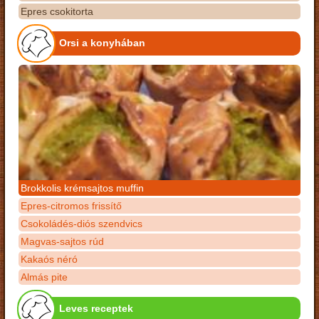
Epres csokitorta
Orsi a konyhában
Brokkolis krémsajtos muffin
Epres-citromos frissítő
Csokoládés-diós szendvics
Magvas-sajtos rúd
Kakaós néró
Almás pite
Leves receptek