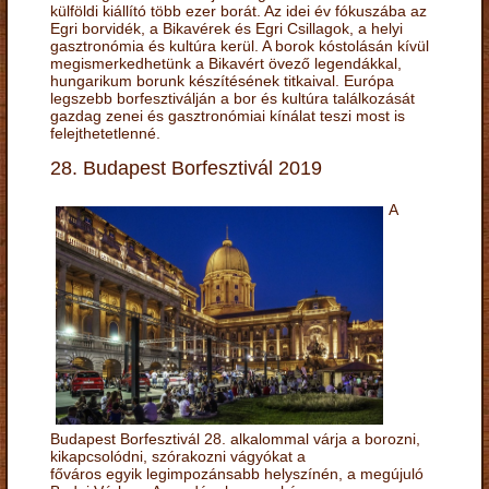
külföldi kiállító több ezer borát. Az idei év fókuszába az
Egri borvidék, a Bikavérek és Egri Csillagok, a helyi
gasztronómia és kultúra kerül. A borok kóstolásán kívül
megismerkedhetünk a Bikavért övező legendákkal,
hungarikum borunk készítésének titkaival. Európa
legszebb borfesztiválján a bor és kultúra találkozását
gazdag zenei és gasztronómiai kínálat teszi most is
felejthetetlenné.
28. Budapest Borfesztivál 2019
A
Budapest Borfesztivál 28. alkalommal várja a borozni,
kikapcsolódni, szórakozni vágyókat a
főváros egyik legimpozánsabb helyszínén, a megújuló