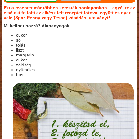
Ezt a receptet már többen keresték honlaponkon. Legyél te az
első aki feltölti az elkészített receptet fotóval együtt és nyerj
vele (Spar, Penny vagy Tesco) vásárlási utalványt!
Mi kellhet hozzá? Alapanyagok:
cukor
só
tojás
liszt
margarin
cukor
zöldség
gyümölcs
hús