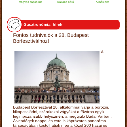
Magvas-sajtos rúd
Kakaós néró
Almás pite
Gasztronómiai hírek
Fontos tudnivalók a 28. Budapest
Borfesztiválhoz!
A
Budapest Borfesztivál 28. alkalommal várja a borozni,
kikapcsolódni, szórakozni vágyókat a főváros egyik
legimpozánsabb helyszínén, a megújuló Budai Várban.
A vendégek nappal és este is káprázatos panoráma
társaságában kóstolhatják meg a közel 200 hazai és