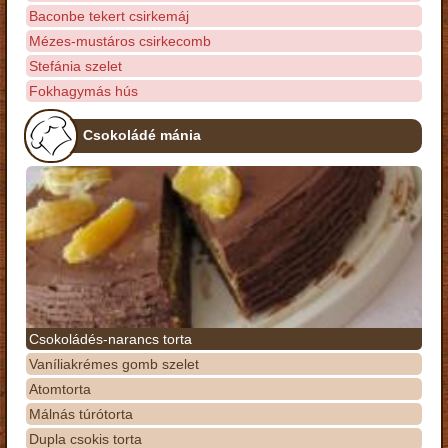
Baconbe tekert csirkemáj
Mézes-mustáros csirkecomb
Stefánia szelet
Fokhagymás hús
Csokoládé mánia
Csokoládés-narancs torta
Vaníliakrémes gomb szelet
Atomtorta
Málnás túrótorta
Dupla csokis torta