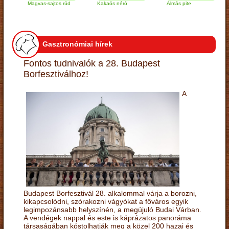
Magvas-sajtos rúd
Kakaós néró
Almás pite
Za
tú
Gasztronómiai hírek
Fontos tudnivalók a 28. Budapest
Borfesztiválhoz!
A
Budapest Borfesztivál 28. alkalommal várja a borozni,
kikapcsolódni, szórakozni vágyókat a főváros egyik
legimpozánsabb helyszínén, a megújuló Budai Várban.
A vendégek nappal és este is káprázatos panoráma
társaságában kóstolhatják meg a közel 200 hazai és