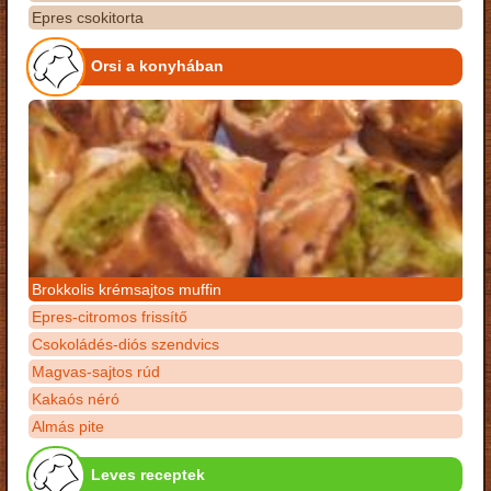
Epres csokitorta
Orsi a konyhában
Brokkolis krémsajtos muffin
Epres-citromos frissítő
Csokoládés-diós szendvics
Magvas-sajtos rúd
Kakaós néró
Almás pite
Leves receptek