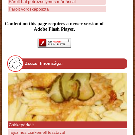
Párolt hal petrezselymes mártással
Párolt vöröskáposzta
Content on this page requires a newer version of
Adobe Flash Player.
Zsuzsi finomságai
Csirkepörkölt
Tejszínes csirkemell tésztával