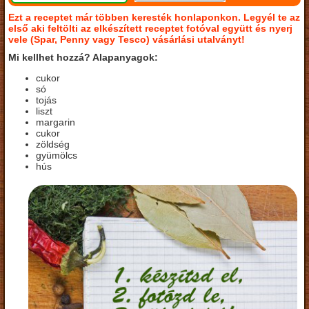
Ezt a receptet már többen keresték honlaponkon. Legyél te az
első aki feltölti az elkészített receptet fotóval együtt és nyerj
vele (Spar, Penny vagy Tesco) vásárlási utalványt!
Mi kellhet hozzá? Alapanyagok:
cukor
só
tojás
liszt
margarin
cukor
zöldség
gyümölcs
hús