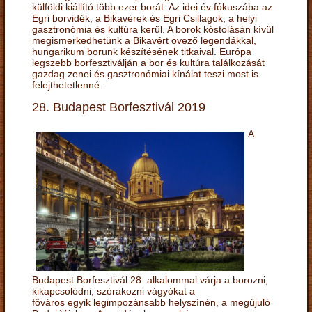
külföldi kiállító több ezer borát. Az idei év fókuszába az
Egri borvidék, a Bikavérek és Egri Csillagok, a helyi
gasztronómia és kultúra kerül. A borok kóstolásán kívül
megismerkedhetünk a Bikavért övező legendákkal,
hungarikum borunk készítésének titkaival. Európa
legszebb borfesztiválján a bor és kultúra találkozását
gazdag zenei és gasztronómiai kínálat teszi most is
felejthetetlenné.
28. Budapest Borfesztivál 2019
A
Budapest Borfesztivál 28. alkalommal várja a borozni,
kikapcsolódni, szórakozni vágyókat a
főváros egyik legimpozánsabb helyszínén, a megújuló