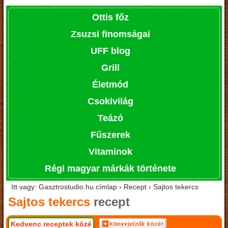
Ottis főz
Zsuzsi finomságai
UFF blog
Grill
Életmód
Csokivilág
Teázó
Fűszerek
Vitaminok
Régi magyar márkák története
Itt vagy: Gasztrostudio.hu címlap › Recept › Sajtos tekercs
Sajtos tekercs
recept
Kedvenc receptek közé