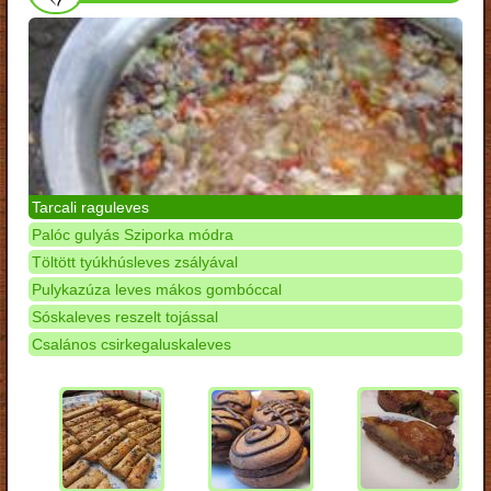
Tarcali raguleves
Palóc gulyás Sziporka módra
Töltött tyúkhúsleves zsályával
Pulykazúza leves mákos gombóccal
Sóskaleves reszelt tojással
Csalános csirkegaluskaleves