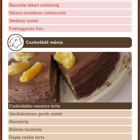
Baconbe tekert csirkemáj
Mézes-mustáros csirkecomb
Stefánia szelet
Fokhagymás hús
Csokoládé mánia
Csokoládés-narancs torta
Vaníliakrémes gomb szelet
Atomtorta
Málnás túrótorta
Dupla csokis torta