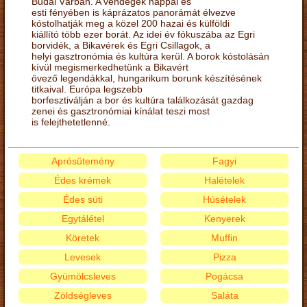
Budai Várban. A vendégek nappal és
esti fényében is káprázatos panorámát élvezve
kóstolhatják meg a közel 200 hazai és külföldi
kiállító több ezer borát. Az idei év fókuszába az Egri
borvidék, a Bikavérek és Egri Csillagok, a
helyi gasztronómia és kultúra kerül. A borok kóstolásán
kívül megismerkedhetünk a Bikavért
övező legendákkal, hungarikum borunk készítésének
titkaival. Európa legszebb
borfesztiválján a bor és kultúra találkozását gazdag
zenei és gasztronómiai kínálat teszi most
is felejthetetlenné.
Aprósütemény
Fagyi
Édes krémek
Halételek
Édes süti
Húsételek
Egytálétel
Kenyerek
Köretek
Muffin
Levesek
Pizza
Gyümölcsleves
Pogácsa
Zöldségleves
Saláta