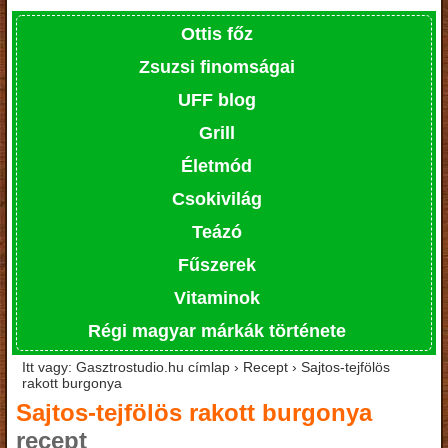
Ottis főz
Zsuzsi finomságai
UFF blog
Grill
Életmód
Csokivilág
Teázó
Fűszerek
Vitaminok
Régi magyar márkák története
Itt vagy: Gasztrostudio.hu címlap › Recept › Sajtos-tejfölös
rakott burgonya
Sajtos-tejfölös rakott burgonya
recept