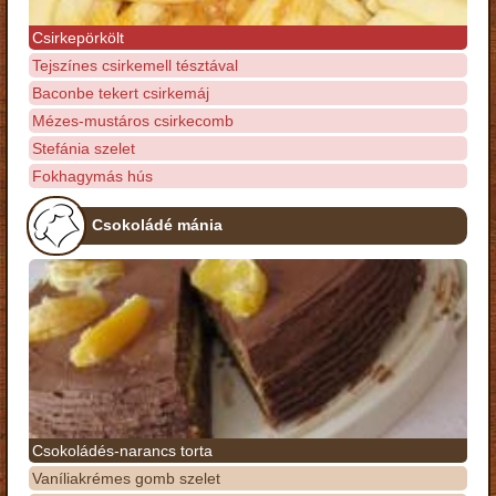
Csirkepörkölt
Tejszínes csirkemell tésztával
Baconbe tekert csirkemáj
Mézes-mustáros csirkecomb
Stefánia szelet
Fokhagymás hús
Csokoládé mánia
Csokoládés-narancs torta
Vaníliakrémes gomb szelet