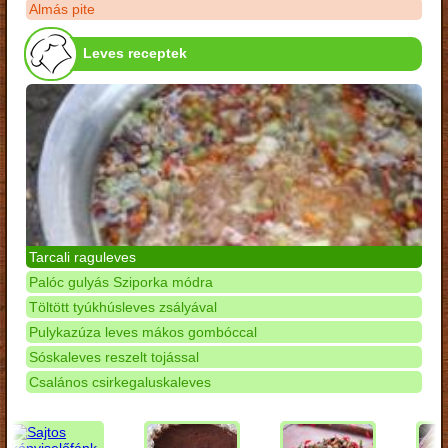
Almás pite
Leves receptek
Tarcali raguleves
Palóc gulyás Sziporka módra
Töltött tyúkhúsleves zsályával
Pulykazúza leves mákos gombóccal
Sóskaleves reszelt tojással
Csalános csirkegaluskaleves