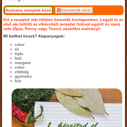
Kedvenc receptek közé
Ezt a receptet már többen keresték honlaponkon. Legyél te az
első aki feltölti az elkészített receptet fotóval együtt és nyerj
vele (Spar, Penny vagy Tesco) vásárlási utalványt!
Mi kellhet hozzá? Alapanyagok:
cukor
só
tojás
liszt
margarin
cukor
zöldség
gyümölcs
hús