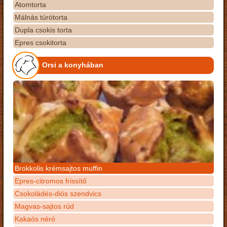
Atomtorta
Málnás túrótorta
Dupla csokis torta
Epres csokitorta
Orsi a konyhában
Brokkolis krémsajtos muffin
Epres-citromos frissítő
Csokoládés-diós szendvics
Magvas-sajtos rúd
Kakaós néró