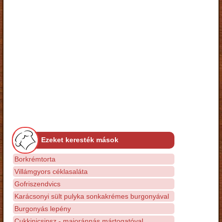
Ezeket keresték mások
Borkrémtorta
Villámgyors céklasaláta
Gofriszendvics
Karácsonyi sült pulyka sonkakrémes burgonyával
Burgonyás lepény
Cukkinicsipsz - majoránnás mártogatóval