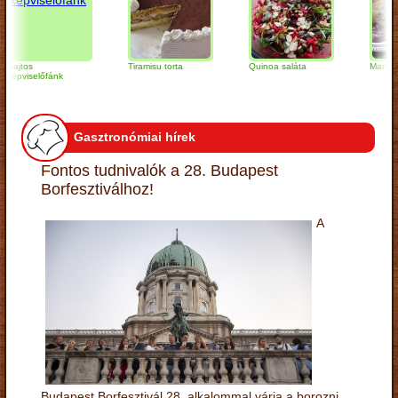
os
Tiramisu torta
Quinoa saláta
Mandulás kifl
iselőfánk
Gasztronómiai hírek
Fontos tudnivalók a 28. Budapest
Borfesztiválhoz!
A
Budapest Borfesztivál 28. alkalommal várja a borozni,