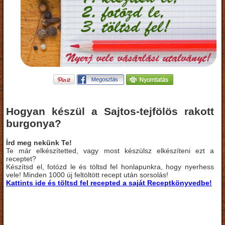
Hogyan készül a Sajtos-tejfölös rakott
burgonya?
Írd meg nekünk Te!
Te már elkészítetted, vagy most készülsz elkészíteni ezt a
receptet?
Készítsd el, fotózd le és töltsd fel honlapunkra, hogy nyerhess
vele! Minden 1000 új feltöltött recept után sorsolás!
Kattints ide és töltsd fel recepted a saját Receptkönyvedbe!