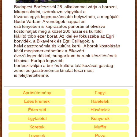
Budapest Borfesztivál 28. alkalommal várja a borozni,
kikapcsolódni, szórakozni vágyókat a
főváros egyik legimpozánsabb helyszínén, a megújuló
Budai Várban. A vendégek nappal és
esti fényében is káprázatos panorámát élvezve
kóstolhatják meg a közel 200 hazai és külföldi
kiállító több ezer borát. Az idei év fókuszába az Egri
borvidék, a Bikavérek és Egri Csillagok, a
helyi gasztronómia és kultúra kerül. A borok kóstolásán
kívül megismerkedhetünk a Bikavért
övező legendákkal, hungarikum borunk készítésének
titkaival. Európa legszebb
borfesztiválján a bor és kultúra találkozását gazdag
zenei és gasztronómiai kínálat teszi most
is felejthetetlenné.
Aprósütemény
Fagyi
Édes krémek
Halételek
Édes süti
Húsételek
Egytálétel
Kenyerek
Köretek
Muffin
Levesek
Pizza