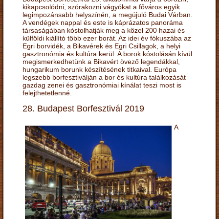
kikapcsolódni, szórakozni vágyókat a főváros egyik
legimpozánsabb helyszínén, a megújuló Budai Várban.
A vendégek nappal és este is káprázatos panoráma
társaságában kóstolhatják meg a közel 200 hazai és
külföldi kiállító több ezer borát. Az idei év fókuszába az
Egri borvidék, a Bikavérek és Egri Csillagok, a helyi
gasztronómia és kultúra kerül. A borok kóstolásán kívül
megismerkedhetünk a Bikavért övező legendákkal,
hungarikum borunk készítésének titkaival. Európa
legszebb borfesztiválján a bor és kultúra találkozását
gazdag zenei és gasztronómiai kínálat teszi most is
felejthetetlenné.
28. Budapest Borfesztivál 2019
A