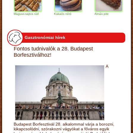
Magvas-sajtos rúd
Kakaós néró
Almás pite
Zabp
túró
Gasztronómiai hírek
Fontos tudnivalók a 28. Budapest
Borfesztiválhoz!
A
Budapest Borfesztivál 28. alkalommal várja a borozni,
kikapcsolódni, szórakozni vágyókat a főváros egyik