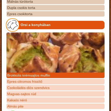
Málnás túrótorta
Dupla csokis torta
Epres csokitorta
Orsi a konyhában
Brokkolis krémsajtos muffin
Epres-citromos frissítő
Csokoládés-diós szendvics
Magvas-sajtos rúd
Kakaós néró
Almás pite