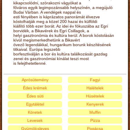
kikapcsolódni, szórakozni vágyókat a
főváros egyik legimpozánsabb helyszínén, a megújuló
Budai Várban. A vendégek nappal és
esti fényében is káprázatos panorámát élvezve
kóstolhatják meg a közel 200 hazai és külföldi
kiállító több ezer borát. Az idei év fókuszába az Egri
borvidék, a Bikavérek és Egri Csillagok, a
helyi gasztronómia és kultúra kerül. A borok kóstolásán
kívül megismerkedhetünk a Bikavért
övező legendákkal, hungarikum borunk készítésének
titkaival. Európa legszebb
borfesztiválján a bor és kultúra találkozását gazdag
zenei és gasztronómiai kínálat teszi most
is felejthetetlenné.
Aprósütemény
Fagyi
Édes krémek
Halételek
Édes süti
Húsételek
Egytálétel
Kenyerek
Köretek
Muffin
Levesek
Pizza
Gyümölcsleves
Pogácsa