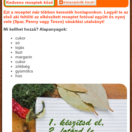
Kedvenc receptek közé
Ezt a receptet már többen keresték honlaponkon. Legyél te az
első aki feltölti az elkészített receptet fotóval együtt és nyerj
vele (Spar, Penny vagy Tesco) vásárlási utalványt!
Mi kellhet hozzá? Alapanyagok:
cukor
só
tojás
liszt
margarin
cukor
zöldség
gyümölcs
hús