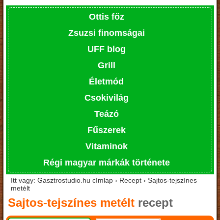
Ottis főz
Zsuzsi finomságai
UFF blog
Grill
Életmód
Csokivilág
Teázó
Fűszerek
Vitaminok
Régi magyar márkák története
Itt vagy: Gasztrostudio.hu címlap › Recept › Sajtos-tejszínes
metélt
Sajtos-tejszínes metélt
recept