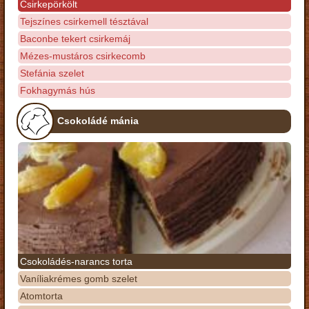
Csirkepörkölt
Tejszínes csirkemell tésztával
Baconbe tekert csirkemáj
Mézes-mustáros csirkecomb
Stefánia szelet
Fokhagymás hús
Csokoládé mánia
Csokoládés-narancs torta
Vaníliakrémes gomb szelet
Atomtorta