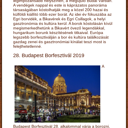
legimpozánsabb helyszínén, a megújuló Budai Várban.
A vendégek nappal és este is káprázatos panoráma
társaságában kóstolhatják meg a közel 200 hazai és
külföldi kiállító több ezer borát. Az idei év fókuszába az
Egri borvidék, a Bikavérek és Egri Csillagok, a helyi
gasztronómia és kultúra kerül. A borok kóstolásán kívül
megismerkedhetünk a Bikavért övező legendákkal,
hungarikum borunk készítésének titkaival. Európa
legszebb borfesztiválján a bor és kultúra találkozását
gazdag zenei és gasztronómiai kínálat teszi most is
felejthetetlenné.
28. Budapest Borfesztivál 2019
A
Budapest Borfesztivál 28. alkalommal várja a borozni,