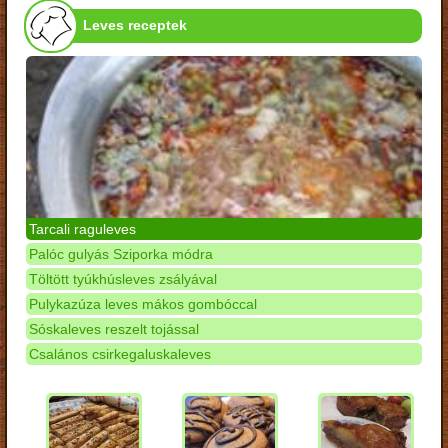
Leves receptek
Tarcali raguleves
Palóc gulyás Sziporka módra
Töltött tyúkhúsleves zsályával
Pulykazúza leves mákos gombóccal
Sóskaleves reszelt tojással
Csalános csirkegaluskaleves