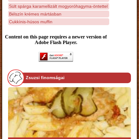
Sült spárga karamellizált mogyoróhagyma-öntettel
Bélszín krémes mártásban
Cukkínis-húsos muffin
Content on this page requires a newer version of
Adobe Flash Player.
Zsuzsi finomságai