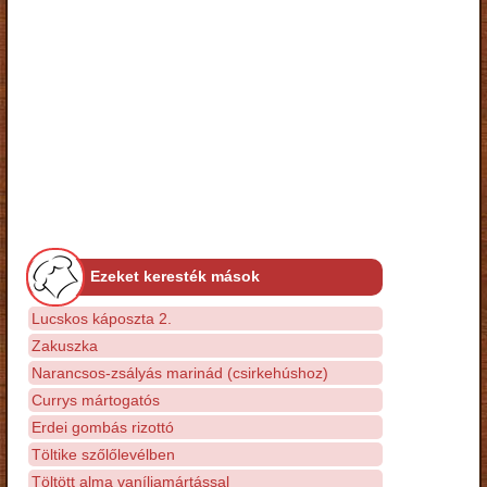
Ezeket keresték mások
Lucskos káposzta 2.
Zakuszka
Narancsos-zsályás marinád (csirkehúshoz)
Currys mártogatós
Erdei gombás rizottó
Töltike szőlőlevélben
Töltött alma vaníliamártással