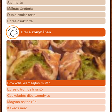
Atomtorta
Málnás túrótorta
Dupla csokis torta
Epres csokitorta
Orsi a konyhában
Brokkolis krémsajtos muffin
Epres-citromos frissítő
Csokoládés-diós szendvics
Magvas-sajtos rúd
Kakaós néró