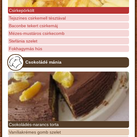
Csirkepörkölt
Tejszínes csirkemell tésztával
Baconbe tekert csirkemáj
Mézes-mustáros csirkecomb
Stefánia szelet
Fokhagymás hús
Csokoládé mánia
Csokoládés-narancs torta
Vaníliakrémes gomb szelet