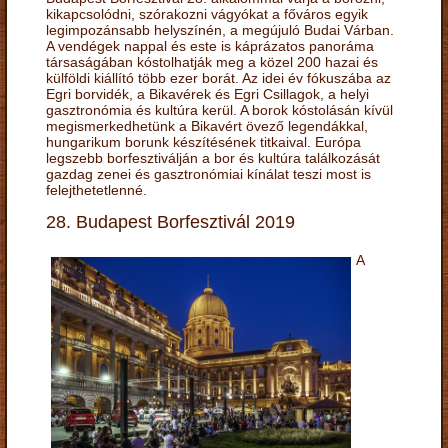
kikapcsolódni, szórakozni vágyókat a főváros egyik
legimpozánsabb helyszínén, a megújuló Budai Várban.
A vendégek nappal és este is káprázatos panoráma
társaságában kóstolhatják meg a közel 200 hazai és
külföldi kiállító több ezer borát. Az idei év fókuszába az
Egri borvidék, a Bikavérek és Egri Csillagok, a helyi
gasztronómia és kultúra kerül. A borok kóstolásán kívül
megismerkedhetünk a Bikavért övező legendákkal,
hungarikum borunk készítésének titkaival. Európa
legszebb borfesztiválján a bor és kultúra találkozását
gazdag zenei és gasztronómiai kínálat teszi most is
felejthetetlenné.
28. Budapest Borfesztivál 2019
A