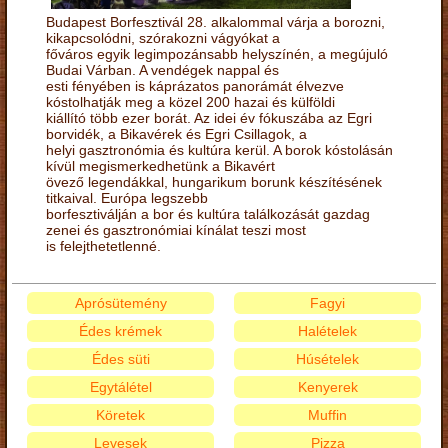
Budapest Borfesztivál 28. alkalommal várja a borozni,
kikapcsolódni, szórakozni vágyókat a
főváros egyik legimpozánsabb helyszínén, a megújuló
Budai Várban. A vendégek nappal és
esti fényében is káprázatos panorámát élvezve
kóstolhatják meg a közel 200 hazai és külföldi
kiállító több ezer borát. Az idei év fókuszába az Egri
borvidék, a Bikavérek és Egri Csillagok, a
helyi gasztronómia és kultúra kerül. A borok kóstolásán
kívül megismerkedhetünk a Bikavért
övező legendákkal, hungarikum borunk készítésének
titkaival. Európa legszebb
borfesztiválján a bor és kultúra találkozását gazdag
zenei és gasztronómiai kínálat teszi most
is felejthetetlenné.
Aprósütemény
Fagyi
Édes krémek
Halételek
Édes süti
Húsételek
Egytálétel
Kenyerek
Köretek
Muffin
Levesek
Pizza