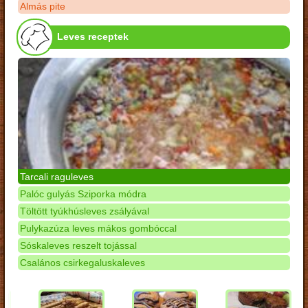
Almás pite
Leves receptek
Tarcali raguleves
Palóc gulyás Sziporka módra
Töltött tyúkhúsleves zsályával
Pulykazúza leves mákos gombóccal
Sóskaleves reszelt tojással
Csalános csirkegaluskaleves