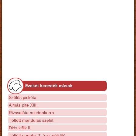
Ezeket keresték mások
Szőlős piskóta
Almás pite XIII.
Rizssaláta mindenkorra
Töltött mandulás szelet
Diós kiflik II.
Töltött paprika 3. (rizs nélküli)