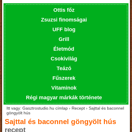
Ottis főz
Zsuzsi finomságai
UFF blog
Grill
Életmód
Csokivilág
Teázó
Fűszerek
Vitaminok
Régi magyar márkák története
Itt vagy: Gasztrostudio.hu címlap › Recept › Sajttal és baconnel
göngyölt hús
Sajttal és baconnel göngyölt hús
recept