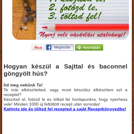
Hogyan készül a Sajttal és baconnel
göngyölt hús?
Írd meg nekünk Te!
Te már elkészítetted, vagy most készülsz elkészíteni ezt a
receptet?
Készítsd el, fotózd le és töltsd fel honlapunkra, hogy nyerhess
vele! Minden 1000 új feltöltött recept után sorsolás!
Kattints ide és töltsd fel recepted a saját Receptkönyvedbe!