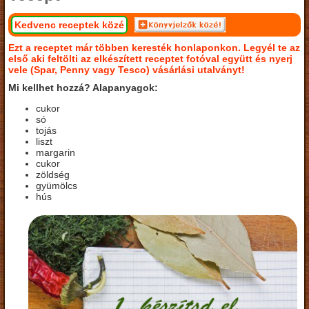
Kedvenc receptek közé
Ezt a receptet már többen keresték honlaponkon. Legyél te az
első aki feltölti az elkészített receptet fotóval együtt és nyerj
vele (Spar, Penny vagy Tesco) vásárlási utalványt!
Mi kellhet hozzá? Alapanyagok:
cukor
só
tojás
liszt
margarin
cukor
zöldség
gyümölcs
hús