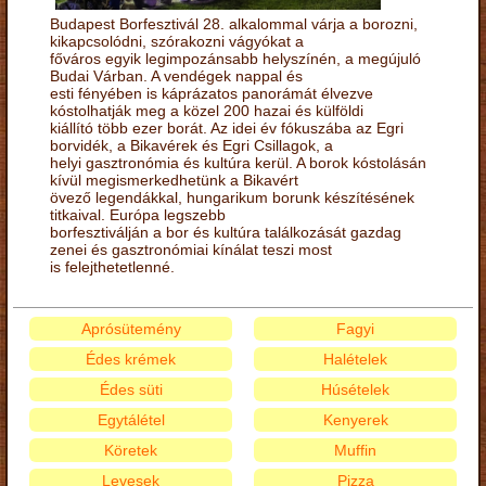
Budapest Borfesztivál 28. alkalommal várja a borozni,
kikapcsolódni, szórakozni vágyókat a
főváros egyik legimpozánsabb helyszínén, a megújuló
Budai Várban. A vendégek nappal és
esti fényében is káprázatos panorámát élvezve
kóstolhatják meg a közel 200 hazai és külföldi
kiállító több ezer borát. Az idei év fókuszába az Egri
borvidék, a Bikavérek és Egri Csillagok, a
helyi gasztronómia és kultúra kerül. A borok kóstolásán
kívül megismerkedhetünk a Bikavért
övező legendákkal, hungarikum borunk készítésének
titkaival. Európa legszebb
borfesztiválján a bor és kultúra találkozását gazdag
zenei és gasztronómiai kínálat teszi most
is felejthetetlenné.
Aprósütemény
Fagyi
Édes krémek
Halételek
Édes süti
Húsételek
Egytálétel
Kenyerek
Köretek
Muffin
Levesek
Pizza