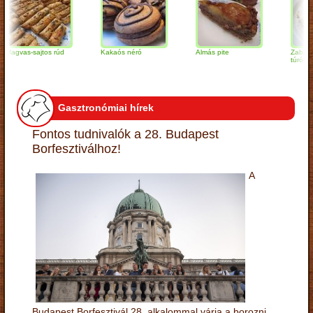
vas-sajtos rúd
Kakaós néró
Almás pite
Zabpelyhes
túrógombóc
Gasztronómiai hírek
Fontos tudnivalók a 28. Budapest
Borfesztiválhoz!
A
Budapest Borfesztivál 28. alkalommal várja a borozni,