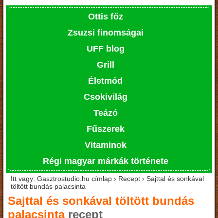
Ottis főz
Zsuzsi finomságai
UFF blog
Grill
Életmód
Csokivilág
Teázó
Fűszerek
Vitaminok
Régi magyar márkák története
Itt vagy: Gasztrostudio.hu címlap › Recept › Sajttal és sonkával
töltött bundás palacsinta
Sajttal és sonkával töltött bundás
palacsinta
recept