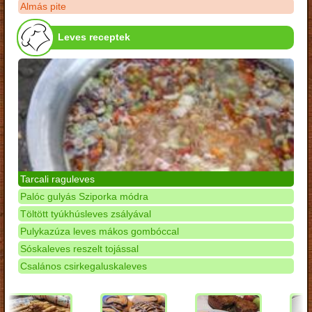
Almás pite
Leves receptek
Tarcali raguleves
Palóc gulyás Sziporka módra
Töltött tyúkhúsleves zsályával
Pulykazúza leves mákos gombóccal
Sóskaleves reszelt tojással
Csalános csirkegaluskaleves