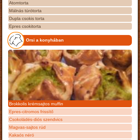
Atomtorta
Málnás túrótorta
Dupla csokis torta
Epres csokitorta
Orsi a konyhában
Brokkolis krémsajtos muffin
Epres-citromos frissítő
Csokoládés-diós szendvics
Magvas-sajtos rúd
Kakaós néró