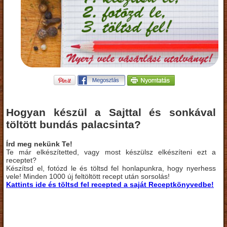
Hogyan készül a Sajttal és sonkával
töltött bundás palacsinta?
Írd meg nekünk Te!
Te már elkészítetted, vagy most készülsz elkészíteni ezt a
receptet?
Készítsd el, fotózd le és töltsd fel honlapunkra, hogy nyerhess
vele! Minden 1000 új feltöltött recept után sorsolás!
Kattints ide és töltsd fel recepted a saját Receptkönyvedbe!