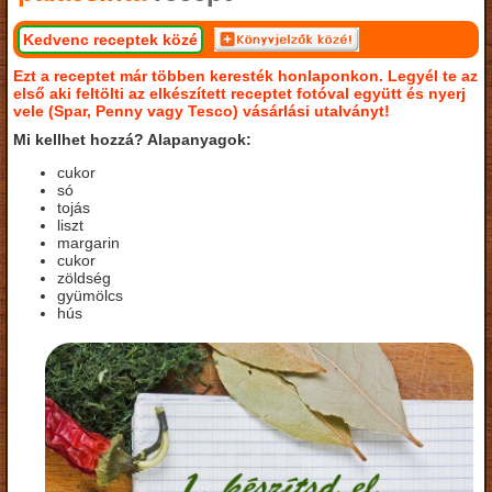
Kedvenc receptek közé
Ezt a receptet már többen keresték honlaponkon. Legyél te az
első aki feltölti az elkészített receptet fotóval együtt és nyerj
vele (Spar, Penny vagy Tesco) vásárlási utalványt!
Mi kellhet hozzá? Alapanyagok:
cukor
só
tojás
liszt
margarin
cukor
zöldség
gyümölcs
hús