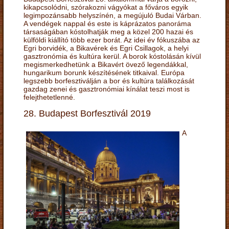
kikapcsolódni, szórakozni vágyókat a főváros egyik
legimpozánsabb helyszínén, a megújuló Budai Várban.
A vendégek nappal és este is káprázatos panoráma
társaságában kóstolhatják meg a közel 200 hazai és
külföldi kiállító több ezer borát. Az idei év fókuszába az
Egri borvidék, a Bikavérek és Egri Csillagok, a helyi
gasztronómia és kultúra kerül. A borok kóstolásán kívül
megismerkedhetünk a Bikavért övező legendákkal,
hungarikum borunk készítésének titkaival. Európa
legszebb borfesztiválján a bor és kultúra találkozását
gazdag zenei és gasztronómiai kínálat teszi most is
felejthetetlenné.
28. Budapest Borfesztivál 2019
A