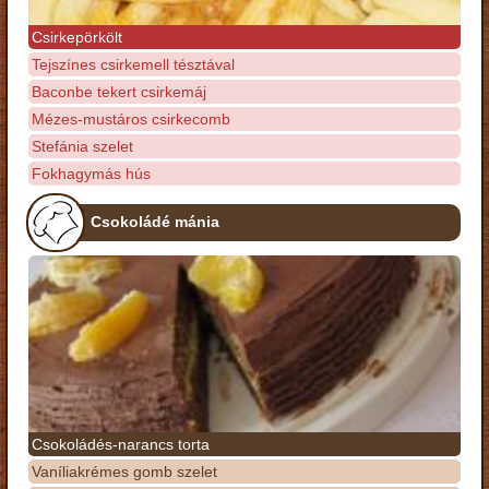
Csirkepörkölt
Tejszínes csirkemell tésztával
Baconbe tekert csirkemáj
Mézes-mustáros csirkecomb
Stefánia szelet
Fokhagymás hús
Csokoládé mánia
Csokoládés-narancs torta
Vaníliakrémes gomb szelet