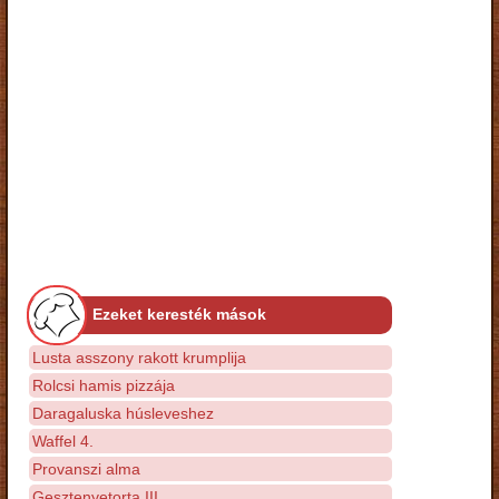
Ezeket keresték mások
Lusta asszony rakott krumplija
Rolcsi hamis pizzája
Daragaluska húsleveshez
Waffel 4.
Provanszi alma
Gesztenyetorta III.