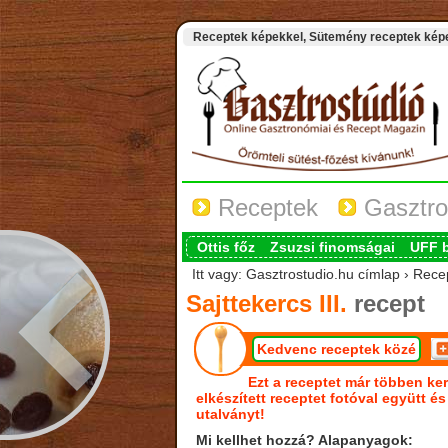
Receptek képekkel, Sütemény receptek képek
Receptek
Gasztro
Ottis főz
Zsuzsi finomságai
UFF 
Itt vagy: Gasztrostudio.hu címlap › Recept
Sajttekercs III.
recept
Kedvenc receptek közé
Ezt a receptet már többen ker
elkészített receptet fotóval együtt é
utalványt!
Mi kellhet hozzá? Alapanyagok: