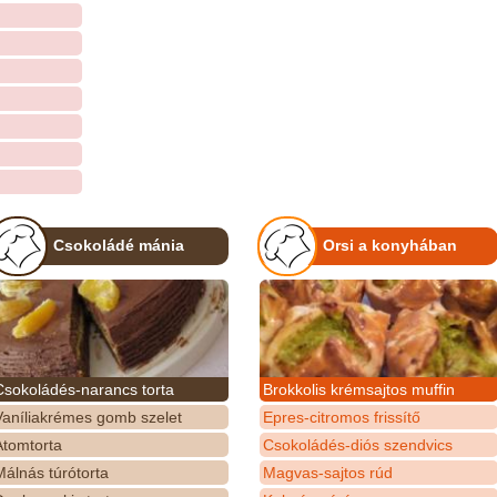
Csokoládé mánia
Orsi a konyhában
Csokoládés-narancs torta
Brokkolis krémsajtos muffin
Vaníliakrémes gomb szelet
Epres-citromos frissítő
Atomtorta
Csokoládés-diós szendvics
álnás túrótorta
Magvas-sajtos rúd