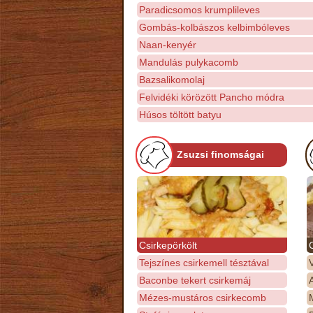
Paradicsomos krumplileves
Gombás-kolbászos kelbimbóleves
Naan-kenyér
Mandulás pulykacomb
Bazsalikomolaj
Felvidéki körözött Pancho módra
Húsos töltött batyu
Zsuzsi finomságai
Csirkepörkölt
Tejszínes csirkemell tésztával
Baconbe tekert csirkemáj
Mézes-mustáros csirkecomb
M