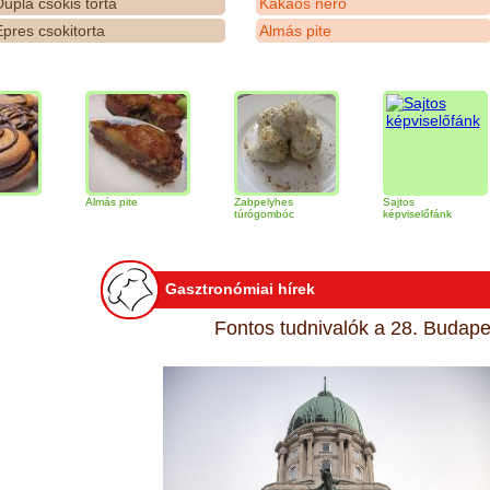
upla csokis torta
Kakaós néró
pres csokitorta
Almás pite
Almás pite
Zabpelyhes
Sajtos
Ti
túrógombóc
képviselőfánk
Gasztronómiai hírek
Fontos tudnivalók a 28. Budapes