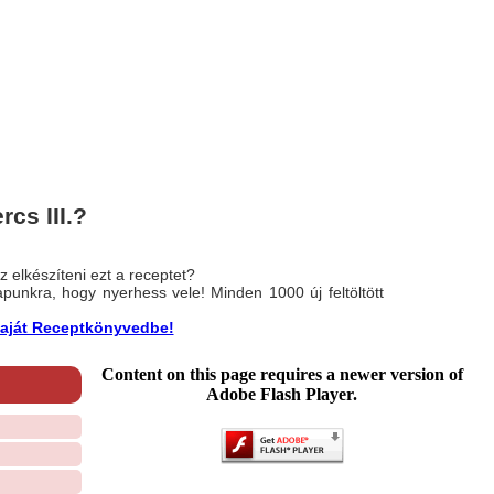
cs III.?
 elkészíteni ezt a receptet?
nlapunkra, hogy nyerhess vele! Minden 1000 új feltöltött
a saját Receptkönyvedbe!
Content on this page requires a newer version of
Adobe Flash Player.