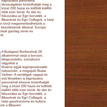
káprázatos panoráma
társaságában kóstolhatják meg a
közel 200 hazai és külföldi kiállító
több ezer borát. Az idei év
fókuszába az Egri borvidék, a
Bikavérek és Egri Csillagok, a helyi
sán kívül megismerkedhetünk a
készítésének titkaival. Európa
ozását gazdag zenei és
né.
A Budapest Borfesztivál 28.
alkalommal várja a borozni,
kikapcsolódni, szórakozni
vágyókat a
főváros egyik legimpozánsabb
helyszínén, a megújuló Budai
Várban. A vendégek nappal és
esti fényében is káprázatos
panorámát élvezve kóstolhatják
meg a közel 200 hazai és külföldi
kiállító több ezer borát. Az idei év
fókuszába az Egri borvidék, a
Bikavérek és Egri Csillagok, a
helyi gasztronómia és kultúra
ünk a Bikavért