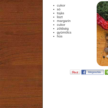
cukor
só
tojás
liszt
margarin
cukor
zöldség
gyümölcs
hús