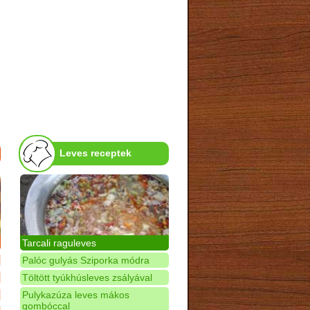
Leves receptek
Tarcali raguleves
Palóc gulyás Sziporka módra
Töltött tyúkhúsleves zsályával
Pulykazúza leves mákos
gombóccal