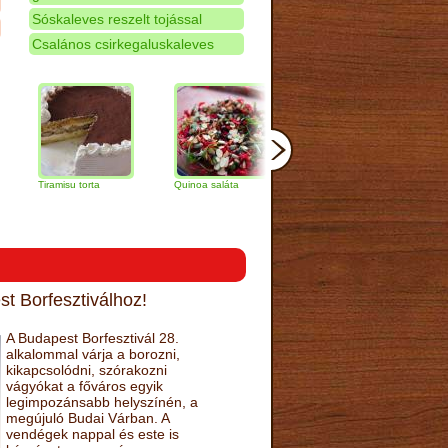
Sóskaleves reszelt tojással
Csalános csirkegaluskaleves
ramisu torta
Quinoa saláta
Mandulás kifli
Csokoládé
narancs to
t Borfesztiválhoz!
A Budapest Borfesztivál 28.
alkalommal várja a borozni,
kikapcsolódni, szórakozni
vágyókat a főváros egyik
legimpozánsabb helyszínén, a
megújuló Budai Várban. A
vendégek nappal és este is