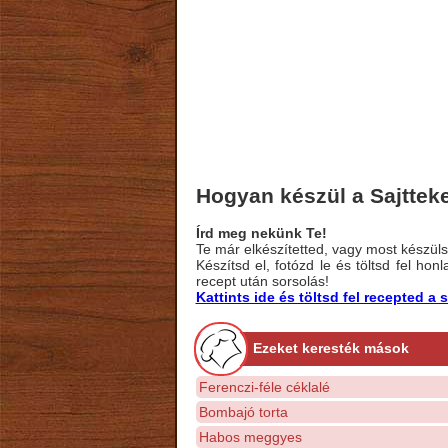
Hogyan készül a Sajtteker
Írd meg nekünk Te!
Te már elkészítetted, vagy most készülsz
Készítsd el, fotózd le és töltsd fel ho
recept után sorsolás!
Kattints ide és töltsd fel recepted 
Ezeket keresték mások
Ferenczi-féle céklalé
Bombajó torta
Habos meggyes