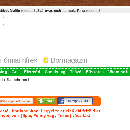
kel, Muffin receptek, Szárnyas ételreceptek, Torta receptek
nómiai hírek
Bormagazin
blog
Grill
Életmód
Csokivilág
Teázó
Fűszerek
Vitaminok
 › Sajttekercs III.
esték honlaponkon. Legyél te az első aki feltölti az
s nyerj vele (Spar, Penny vagy Tesco) vásárlási