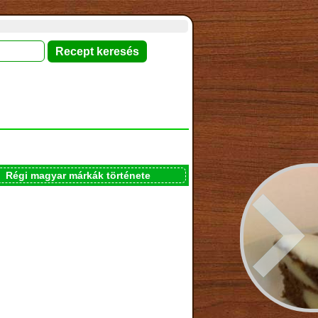
Régi magyar márkák története