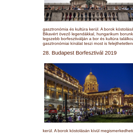
gasztronómia és kultúra kerül. A borok kóstolá
Bikavért övező legendákkal, hungarikum borunk 
legszebb borfesztiválján a bor és kultúra találk
gasztronómiai kínálat teszi most is felejthetetlen
28. Budapest Borfesztivál 2019
kerül. A borok kóstolásán kívül megismerkedhet