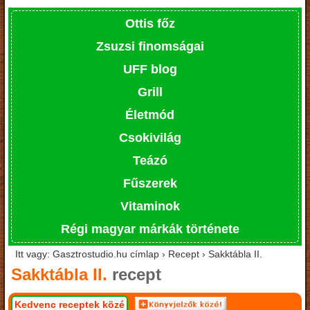
Ottis főz
Zsuzsi finomságai
UFF blog
Grill
Életmód
Csokivilág
Teázó
Fűszerek
Vitaminok
Régi magyar márkák története
Itt vagy: Gasztrostudio.hu címlap › Recept › Sakktábla II.
Sakktábla II.
recept
Kedvenc receptek közé