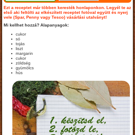
Ezt a receptet már többen keresték honlaponkon. Legyél te az
első aki feltölti az elkészített receptet fotóval együtt és nyerj
vele (Spar, Penny vagy Tesco) vásárlási utalványt!
Mi kellhet hozzá? Alapanyagok:
cukor
só
tojás
liszt
margarin
cukor
zöldség
gyümölcs
hús