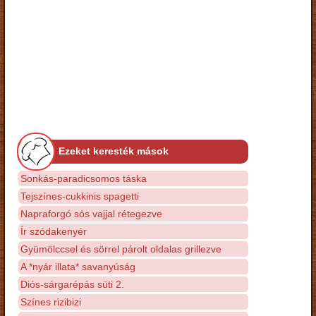
Ezeket keresték mások
Sonkás-paradicsomos táska
Tejszínes-cukkinis spagetti
Napraforgó sós vajjal rétegezve
Ír szódakenyér
Gyümölccsel és sörrel párolt oldalas grillezve
A *nyár illata* savanyúság
Diós-sárgarépás süti 2.
Színes rizibizi