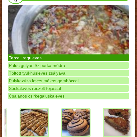
Tarcali raguleves
Palóc gulyás Sziporka módra
Töltött tyúkhúsleves zsályával
Pulykazúza leves mákos gombóccal
Sóskaleves reszelt tojással
Csalános csirkegaluskaleves