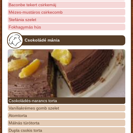
Baconbe tekert csirkemáj
Mézes-mustáros csirkecomb
Stefánia szelet
Fokhagymás hús
Csokoládé mánia
Csokoládés-narancs torta
Vaníliakrémes gomb szelet
Atomtorta
Málnás túrótorta
Dupla csokis torta