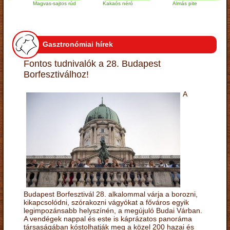
Magvas-sajtos rúd
Kakaós néró
Almás pite
Z
t
Gasztronómiai hírek
Fontos tudnivalók a 28. Budapest
Borfesztiválhoz!
A
Budapest Borfesztivál 28. alkalommal várja a borozni,
kikapcsolódni, szórakozni vágyókat a főváros egyik
legimpozánsabb helyszínén, a megújuló Budai Várban.
A vendégek nappal és este is káprázatos panoráma
társaságában kóstolhatják meg a közel 200 hazai és