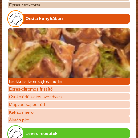
Epres csokitorta
Orsi a konyhában
Brokkolis krémsajtos muffin
Epres-citromos frissítő
Csokoládés-diós szendvics
Magvas-sajtos rúd
Kakaós néró
Almás pite
Leves receptek