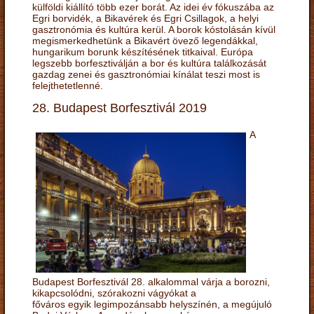
külföldi kiállító több ezer borát. Az idei év fókuszába az
Egri borvidék, a Bikavérek és Egri Csillagok, a helyi
gasztronómia és kultúra kerül. A borok kóstolásán kívül
megismerkedhetünk a Bikavért övező legendákkal,
hungarikum borunk készítésének titkaival. Európa
legszebb borfesztiválján a bor és kultúra találkozását
gazdag zenei és gasztronómiai kínálat teszi most is
felejthetetlenné.
28. Budapest Borfesztivál 2019
A
Budapest Borfesztivál 28. alkalommal várja a borozni,
kikapcsolódni, szórakozni vágyókat a
főváros egyik legimpozánsabb helyszínén, a megújuló