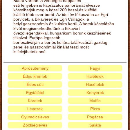
Budai Várban. A vendégek nappal és
esti fényében is káprázatos panorámát élvezve
kóstolhatják meg a közel 200 hazai és külföldi
kiállító több ezer borát. Az idei év fókuszába az Egri
borvidék, a Bikavérek és Egri Csillagok, a
helyi gasztronómia és kultúra kerül. A borok kóstolásán
kívül megismerkedhetünk a Bikavért
övező legendákkal, hungarikum borunk készítésének
titkaival. Európa legszebb
borfesztiválján a bor és kultúra találkozását gazdag
zenei és gasztronómiai kínálat teszi most
is felejthetetlenné.
Aprósütemény
Fagyi
Édes krémek
Halételek
Édes süti
Húsételek
Egytálétel
Kenyerek
Köretek
Muffin
Levesek
Pizza
Gyümölcsleves
Pogácsa
Zöldségleves
Saláta