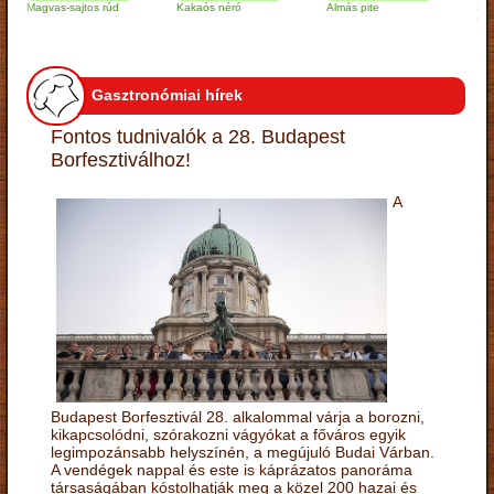
agvas-sajtos rúd
Kakaós néró
Almás pite
Zabpelyh
túrógomb
Gasztronómiai hírek
Fontos tudnivalók a 28. Budapest
Borfesztiválhoz!
A
Budapest Borfesztivál 28. alkalommal várja a borozni,
kikapcsolódni, szórakozni vágyókat a főváros egyik
legimpozánsabb helyszínén, a megújuló Budai Várban.
A vendégek nappal és este is káprázatos panoráma
társaságában kóstolhatják meg a közel 200 hazai és