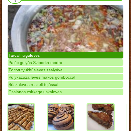
Tarcali raguleves
Palóc gulyás Sziporka módra
Töltött tyúkhúsleves zsályával
Pulykazúza leves mákos gombóccal
Sóskaleves reszelt tojással
Csalános csirkegaluskaleves