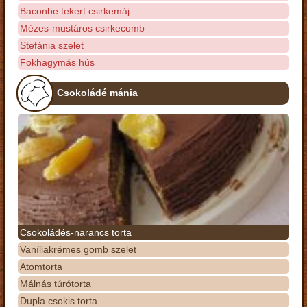
Baconbe tekert csirkemáj
Mézes-mustáros csirkecomb
Stefánia szelet
Fokhagymás hús
Csokoládé mánia
Csokoládés-narancs torta
Vaníliakrémes gomb szelet
Atomtorta
Málnás túrótorta
Dupla csokis torta