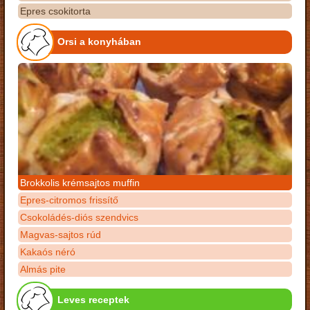
Epres csokitorta
Orsi a konyhában
Brokkolis krémsajtos muffin
Epres-citromos frissítő
Csokoládés-diós szendvics
Magvas-sajtos rúd
Kakaós néró
Almás pite
Leves receptek