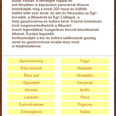
Budai Várban. A vendégek nappal és
esti fényében is káprázatos panorámát élvezve
kóstolhatják meg a közel 200 hazai és külföldi
kiállító több ezer borát. Az idei év fókuszába az Egri
borvidék, a Bikavérek és Egri Csillagok, a
helyi gasztronómia és kultúra kerül. A borok kóstolásán
kívül megismerkedhetünk a Bikavért
övező legendákkal, hungarikum borunk készítésének
titkaival. Európa legszebb
borfesztiválján a bor és kultúra találkozását gazdag
zenei és gasztronómiai kínálat teszi most
is felejthetetlenné.
Aprósütemény
Fagyi
Édes krémek
Halételek
Édes süti
Húsételek
Egytálétel
Kenyerek
Köretek
Muffin
Levesek
Pizza
Gyümölcsleves
Pogácsa
Zöldségleves
Saláta