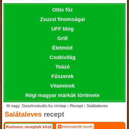
Ottis főz
Zsuzsi finomságai
UFF blog
Grill
Életmód
Csokivilág
Teázó
Fűszerek
Vitaminok
Régi magyar márkák története
Itt vagy: Gasztrostudio.hu címlap › Recept › Salátaleves
Salátaleves
recept
Kedvenc receptek közé