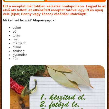
Ezt a receptet már többen keresték honlaponkon. Legyél te az
első aki feltölti az elkészített receptet fotóval együtt és nyerj
vele (Spar, Penny vagy Tesco) vásárlási utalványt!
Mi kellhet hozzá? Alapanyagok:
cukor
só
tojás
liszt
margarin
cukor
zöldség
gyümölcs
hús