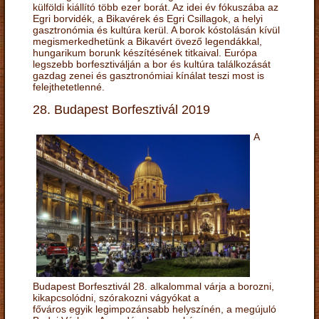
külföldi kiállító több ezer borát. Az idei év fókuszába az
Egri borvidék, a Bikavérek és Egri Csillagok, a helyi
gasztronómia és kultúra kerül. A borok kóstolásán kívül
megismerkedhetünk a Bikavért övező legendákkal,
hungarikum borunk készítésének titkaival. Európa
legszebb borfesztiválján a bor és kultúra találkozását
gazdag zenei és gasztronómiai kínálat teszi most is
felejthetetlenné.
28. Budapest Borfesztivál 2019
A
Budapest Borfesztivál 28. alkalommal várja a borozni,
kikapcsolódni, szórakozni vágyókat a
főváros egyik legimpozánsabb helyszínén, a megújuló