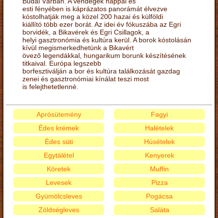
Budai Várban. A vendégek nappal és
esti fényében is káprázatos panorámát élvezve
kóstolhatják meg a közel 200 hazai és külföldi
kiállító több ezer borát. Az idei év fókuszába az Egri
borvidék, a Bikavérek és Egri Csillagok, a
helyi gasztronómia és kultúra kerül. A borok kóstolásán
kívül megismerkedhetünk a Bikavért
övező legendákkal, hungarikum borunk készítésének
titkaival. Európa legszebb
borfesztiválján a bor és kultúra találkozását gazdag
zenei és gasztronómiai kínálat teszi most
is felejthetetlenné.
Aprósütemény
Fagyi
Édes krémek
Halételek
Édes süti
Húsételek
Egytálétel
Kenyerek
Köretek
Muffin
Levesek
Pizza
Gyümölcsleves
Pogácsa
Zöldségleves
Saláta