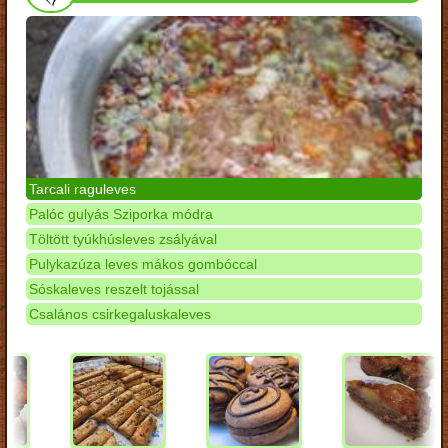
Tarcali raguleves
Palóc gulyás Sziporka módra
Töltött tyúkhúsleves zsályával
Pulykazúza leves mákos gombóccal
Sóskaleves reszelt tojással
Csalános csirkegaluskaleves