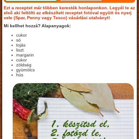
Ezt a receptet már többen keresték honlaponkon. Legyél te az
első aki feltölti az elkészített receptet fotóval együtt és nyerj
vele (Spar, Penny vagy Tesco) vásárlási utalványt!
Mi kellhet hozzá? Alapanyagok:
cukor
só
tojás
liszt
margarin
cukor
zöldség
gyümölcs
hús