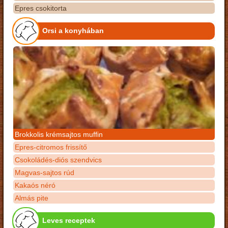
Epres csokitorta
Orsi a konyhában
Brokkolis krémsajtos muffin
Epres-citromos frissítő
Csokoládés-diós szendvics
Magvas-sajtos rúd
Kakaós néró
Almás pite
Leves receptek