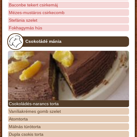
Baconbe tekert csirkemáj
Mézes-mustáros csirkecomb
Stefánia szelet
Fokhagymás hús
Csokoládé mánia
Csokoládés-narancs torta
Vaníliakrémes gomb szelet
Atomtorta
Málnás túrótorta
Dupla csokis torta