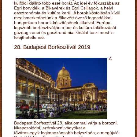
külföldi kiállító több ezer borát. Az idei év fókuszába az
Egri borvidék, a Bikavérek és Egri Csillagok, a helyi
gasztronómia és kultúra kerül. A borok kóstolásán kívül
megismerkedhetünk a Bikavért övező legendákkal,
hungarikum borunk készítésének titkaival. Európa
legszebb borfesztiválján a bor és kultúra találkozását
gazdag zenei és gasztronómiai kínálat teszi most is
felejthetetlenné.
28. Budapest Borfesztivál 2019
A
Budapest Borfesztivál 28. alkalommal várja a borozni,
kikapcsolódni, szórakozni vágyókat a
főváros egyik legimpozánsabb helyszínén, a megújuló