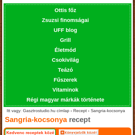
Ottis főz
Zsuzsi finomságai
UFF blog
Grill
Életmód
Csokivilág
Teázó
Fűszerek
Vitaminok
Régi magyar márkák története
Itt vagy: Gasztrostudio.hu címlap › Recept › Sangria-kocsonya
Sangria-kocsonya
recept
Kedvenc receptek közé