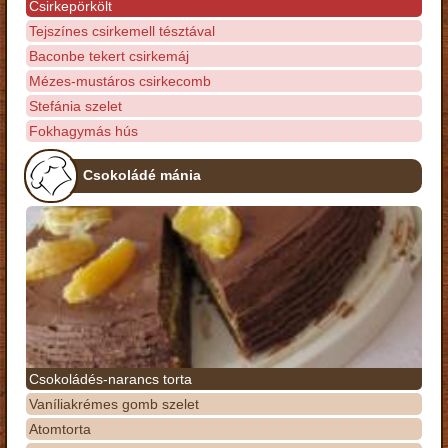
Csirkepörkölt
Tejszínes csirkemell tésztával
Baconbe tekert csirkemáj
Mézes-mustáros csirkecomb
Stefánia szelet
Fokhagymás hús
Csokoládé mánia
Csokoládés-narancs torta
Vaníliakrémes gomb szelet
Atomtorta