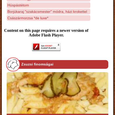
Húspástétom
Borjúkaraj "szakácsmester" módra, házi krokettel
Császármorzsa *de luxe*
Content on this page requires a newer version of
Adobe Flash Player.
Zsuzsi finomságai