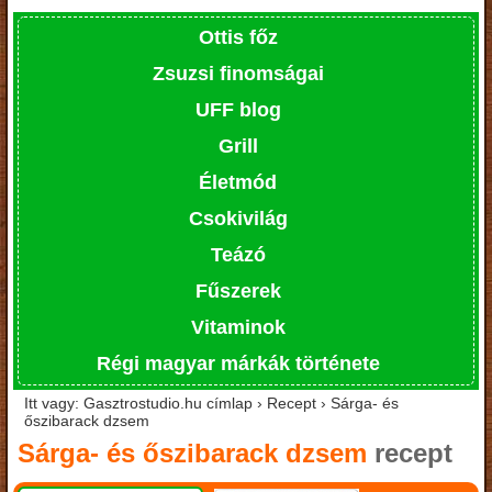
Ottis főz
Zsuzsi finomságai
UFF blog
Grill
Életmód
Csokivilág
Teázó
Fűszerek
Vitaminok
Régi magyar márkák története
Itt vagy: Gasztrostudio.hu címlap › Recept › Sárga- és
őszibarack dzsem
Sárga- és őszibarack dzsem
recept