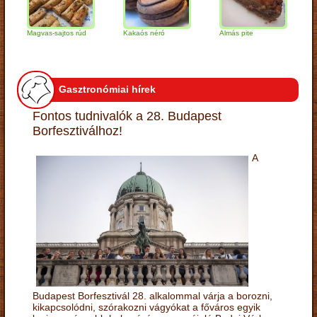
Magvas-sajtos rúd
Kakaós néró
Almás pite
Zabpe
túróg
Gasztronómiai hírek
Fontos tudnivalók a 28. Budapest
Borfesztiválhoz!
A
Budapest Borfesztivál 28. alkalommal várja a borozni,
kikapcsolódni, szórakozni vágyókat a főváros egyik