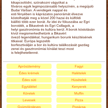
kikapcsolódni, szórakozni vágyókat a
főváros egyik legimpozánsabb helyszínén, a megújuló
Budai Várban. A vendégek nappal és
esti fényében is káprázatos panorámát élvezve
kóstolhatják meg a közel 200 hazai és külföldi
kiállító több ezer borát. Az idei év fókuszába az Egri
borvidék, a Bikavérek és Egri Csillagok, a
helyi gasztronómia és kultúra kerül. A borok kóstolásán
kívül megismerkedhetünk a Bikavért
övező legendákkal, hungarikum borunk készítésének
titkaival. Európa legszebb
borfesztiválján a bor és kultúra találkozását gazdag
zenei és gasztronómiai kínálat teszi most
is felejthetetlenné.
Aprósütemény
Fagyi
Édes krémek
Halételek
Édes süti
Húsételek
Egytálétel
Kenyerek
Köretek
Muffin
Levesek
Pizza
Gyümölcsleves
Pogácsa