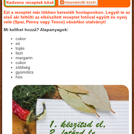
Kedvenc receptek közé
Ezt a receptet már többen keresték honlaponkon. Legyél te az
első aki feltölti az elkészített receptet fotóval együtt és nyerj
vele (Spar, Penny vagy Tesco) vásárlási utalványt!
Mi kellhet hozzá? Alapanyagok:
cukor
só
tojás
liszt
margarin
cukor
zöldség
gyümölcs
hús