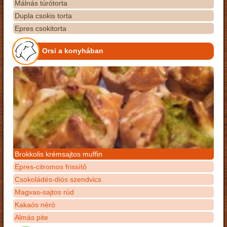
Málnás túrótorta
Dupla csokis torta
Epres csokitorta
Orsi a konyhában
Brokkolis krémsajtos muffin
Epres-citromos frissítő
Csokoládés-diós szendvics
Magvas-sajtos rúd
Kakaós néró
Almás pite