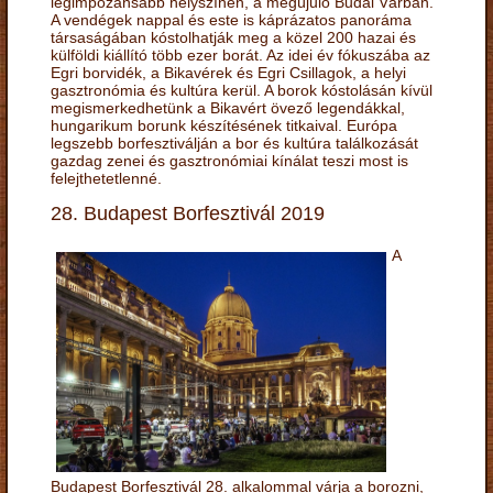
legimpozánsabb helyszínén, a megújuló Budai Várban.
A vendégek nappal és este is káprázatos panoráma
társaságában kóstolhatják meg a közel 200 hazai és
külföldi kiállító több ezer borát. Az idei év fókuszába az
Egri borvidék, a Bikavérek és Egri Csillagok, a helyi
gasztronómia és kultúra kerül. A borok kóstolásán kívül
megismerkedhetünk a Bikavért övező legendákkal,
hungarikum borunk készítésének titkaival. Európa
legszebb borfesztiválján a bor és kultúra találkozását
gazdag zenei és gasztronómiai kínálat teszi most is
felejthetetlenné.
28. Budapest Borfesztivál 2019
A
Budapest Borfesztivál 28. alkalommal várja a borozni,