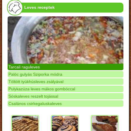
Leves receptek
Tarcali raguleves
Palóc gulyás Sziporka módra
Töltött tyúkhúsleves zsályával
Pulykazúza leves mákos gombóccal
Sóskaleves reszelt tojással
Csalános csirkegaluskaleves