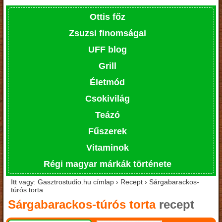
Ottis főz
Zsuzsi finomságai
UFF blog
Grill
Életmód
Csokivilág
Teázó
Fűszerek
Vitaminok
Régi magyar márkák története
Itt vagy: Gasztrostudio.hu címlap › Recept › Sárgabarackos-
túrós torta
Sárgabarackos-túrós torta
recept