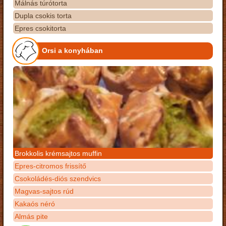
Málnás túrótorta
Dupla csokis torta
Epres csokitorta
Orsi a konyhában
Brokkolis krémsajtos muffin
Epres-citromos frissítő
Csokoládés-diós szendvics
Magvas-sajtos rúd
Kakaós néró
Almás pite