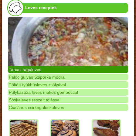
Leves receptek
Tarcali raguleves
Palóc gulyás Sziporka módra
Töltött tyúkhúsleves zsályával
Pulykazúza leves mákos gombóccal
Sóskaleves reszelt tojással
Csalános csirkegaluskaleves