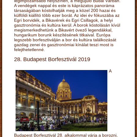
legimpozánsabb helyszínén, a megújuló Budai Várban.
A vendégek nappal és este is káprázatos panoráma
társaságában kóstolhatják meg a közel 200 hazai és
külföldi kiállító több ezer borát. Az idei év fókuszába az
Egri borvidék, a Bikavérek és Egri Csillagok, a helyi
gasztronómia és kultúra kerül. A borok kóstolásán kívül
megismerkedhetünk a Bikavért övező legendákkal,
hungarikum borunk készítésének titkaival. Európa
legszebb borfesztiválján a bor és kultúra találkozását
gazdag zenei és gasztronómiai kínálat teszi most is
felejthetetlenné.
28. Budapest Borfesztivál 2019
A
Budapest Borfesztivál 28. alkalommal várja a borozni,