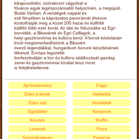
kikapcsolódni, szórakozni vágyókat a
főváros egyik legimpozánsabb helyszínén, a megújuló
Budai Várban. A vendégek nappal és
esti fényében is káprázatos panorámát élvezve
kóstolhatják meg a közel 200 hazai és külföldi
kiállító több ezer borát. Az idei év fókuszába az Egri
borvidék, a Bikavérek és Egri Csillagok, a
helyi gasztronómia és kultúra kerül. A borok kóstolásán
kívül megismerkedhetünk a Bikavért
övező legendákkal, hungarikum borunk készítésének
titkaival. Európa legszebb
borfesztiválján a bor és kultúra találkozását gazdag
zenei és gasztronómiai kínálat teszi most
is felejthetetlenné.
Aprósütemény
Fagyi
Édes krémek
Halételek
Édes süti
Húsételek
Egytálétel
Kenyerek
Köretek
Muffin
Levesek
Pizza
Gyümölcsleves
Pogácsa