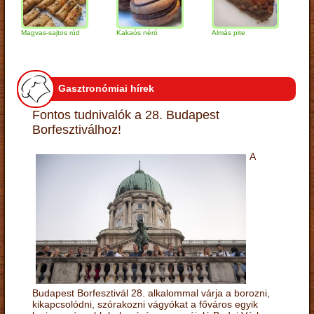
Magvas-sajtos rúd
Kakaós néró
Almás pite
Zabpely
túrógom
Gasztronómiai hírek
Fontos tudnivalók a 28. Budapest
Borfesztiválhoz!
A
Budapest Borfesztivál 28. alkalommal várja a borozni,
kikapcsolódni, szórakozni vágyókat a főváros egyik