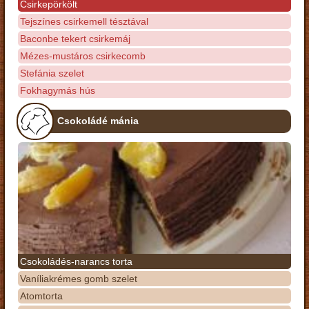
Csirkepörkölt
Tejszínes csirkemell tésztával
Baconbe tekert csirkemáj
Mézes-mustáros csirkecomb
Stefánia szelet
Fokhagymás hús
Csokoládé mánia
Csokoládés-narancs torta
Vaníliakrémes gomb szelet
Atomtorta