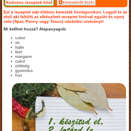
Kedvenc receptek közé
Ezt a receptet már többen keresték honlaponkon. Legyél te az
első aki feltölti az elkészített receptet fotóval együtt és nyerj
vele (Spar, Penny vagy Tesco) vásárlási utalványt!
Mi kellhet hozzá? Alapanyagok:
cukor
só
tojás
liszt
margarin
cukor
zöldség
gyümölcs
hús