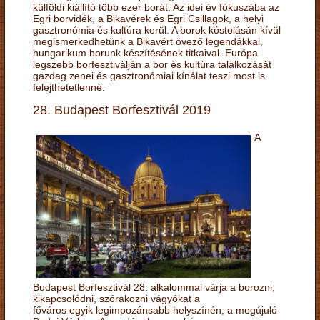
külföldi kiállító több ezer borát. Az idei év fókuszába az
Egri borvidék, a Bikavérek és Egri Csillagok, a helyi
gasztronómia és kultúra kerül. A borok kóstolásán kívül
megismerkedhetünk a Bikavért övező legendákkal,
hungarikum borunk készítésének titkaival. Európa
legszebb borfesztiválján a bor és kultúra találkozását
gazdag zenei és gasztronómiai kínálat teszi most is
felejthetetlenné.
28. Budapest Borfesztivál 2019
A
Budapest Borfesztivál 28. alkalommal várja a borozni,
kikapcsolódni, szórakozni vágyókat a
főváros egyik legimpozánsabb helyszínén, a megújuló