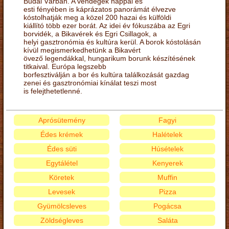
Budai Várban. A vendégek nappal és
esti fényében is káprázatos panorámát élvezve
kóstolhatják meg a közel 200 hazai és külföldi
kiállító több ezer borát. Az idei év fókuszába az Egri
borvidék, a Bikavérek és Egri Csillagok, a
helyi gasztronómia és kultúra kerül. A borok kóstolásán
kívül megismerkedhetünk a Bikavért
övező legendákkal, hungarikum borunk készítésének
titkaival. Európa legszebb
borfesztiválján a bor és kultúra találkozását gazdag
zenei és gasztronómiai kínálat teszi most
is felejthetetlenné.
Aprósütemény
Fagyi
Édes krémek
Halételek
Édes süti
Húsételek
Egytálétel
Kenyerek
Köretek
Muffin
Levesek
Pizza
Gyümölcsleves
Pogácsa
Zöldségleves
Saláta