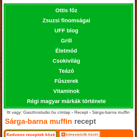
Ottis főz
Zsuzsi finomságai
UFF blog
Grill
Életmód
Csokivilág
Teázó
Fűszerek
Vitaminok
Régi magyar márkák története
Itt vagy: Gasztrostudio.hu címlap › Recept › Sárga-barna muffin
Sárga-barna muffin
recept
Kedvenc receptek közé