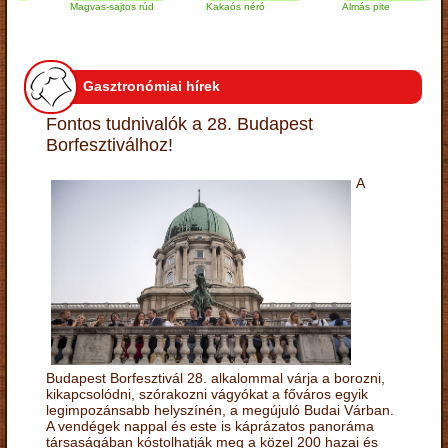
Magvas-sajtos rúd
Kakaós néró
Almás pite
Gasztronómiai hírek
Fontos tudnivalók a 28. Budapest
Borfesztiválhoz!
A
Budapest Borfesztivál 28. alkalommal várja a borozni,
kikapcsolódni, szórakozni vágyókat a főváros egyik
legimpozánsabb helyszínén, a megújuló Budai Várban.
A vendégek nappal és este is káprázatos panoráma
társaságában kóstolhatják meg a közel 200 hazai és