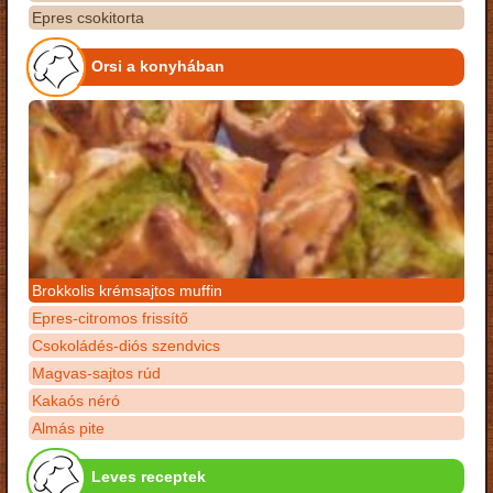
Epres csokitorta
Orsi a konyhában
Brokkolis krémsajtos muffin
Epres-citromos frissítő
Csokoládés-diós szendvics
Magvas-sajtos rúd
Kakaós néró
Almás pite
Leves receptek