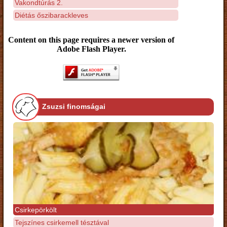
Vakondtúrás 2.
Diétás őszibarackleves
Content on this page requires a newer version of
Adobe Flash Player.
Zsuzsi finomságai
Csirkepörkölt
Tejszínes csirkemell tésztával