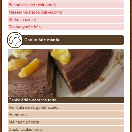
Baconbe tekert csirkemáj
Mézes-mustáros csirkecomb
Stefánia szelet
Fokhagymás hús
Csokoládé mánia
Csokoládés-narancs torta
Vaníliakrémes gomb szelet
Atomtorta
Málnás túrótorta
Dupla csokis torta