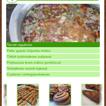
Tarcali raguleves
Palóc gulyás Sziporka módra
Töltött tyúkhúsleves zsályával
Pulykazúza leves mákos gombóccal
Sóskaleves reszelt tojással
Csalános csirkegaluskaleves