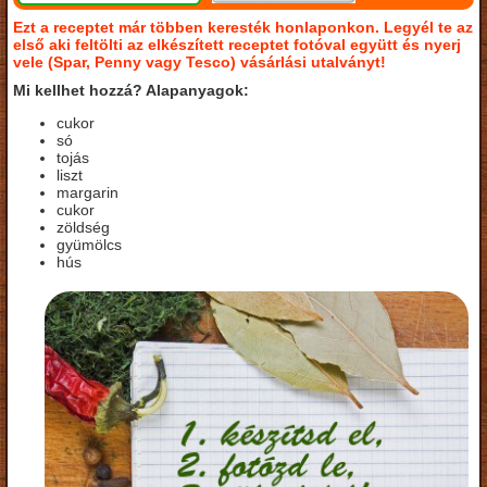
Ezt a receptet már többen keresték honlaponkon. Legyél te az
első aki feltölti az elkészített receptet fotóval együtt és nyerj
vele (Spar, Penny vagy Tesco) vásárlási utalványt!
Mi kellhet hozzá? Alapanyagok:
cukor
só
tojás
liszt
margarin
cukor
zöldség
gyümölcs
hús