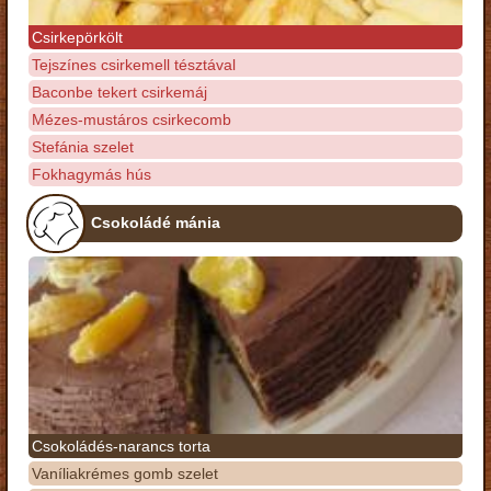
Csirkepörkölt
Tejszínes csirkemell tésztával
Baconbe tekert csirkemáj
Mézes-mustáros csirkecomb
Stefánia szelet
Fokhagymás hús
Csokoládé mánia
Csokoládés-narancs torta
Vaníliakrémes gomb szelet