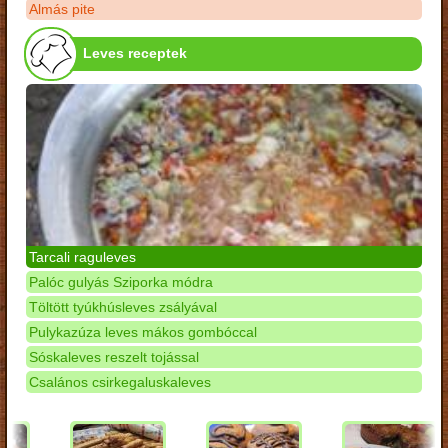
Almás pite
Leves receptek
Tarcali raguleves
Palóc gulyás Sziporka módra
Töltött tyúkhúsleves zsályával
Pulykazúza leves mákos gombóccal
Sóskaleves reszelt tojással
Csalános csirkegaluskaleves