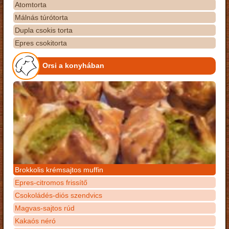
Atomtorta
Málnás túrótorta
Dupla csokis torta
Epres csokitorta
Orsi a konyhában
Brokkolis krémsajtos muffin
Epres-citromos frissítő
Csokoládés-diós szendvics
Magvas-sajtos rúd
Kakaós néró