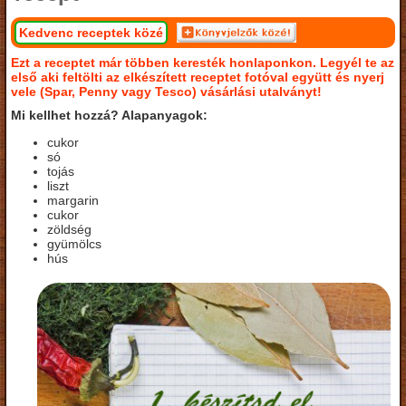
Kedvenc receptek közé
Ezt a receptet már többen keresték honlaponkon. Legyél te az
első aki feltölti az elkészített receptet fotóval együtt és nyerj
vele (Spar, Penny vagy Tesco) vásárlási utalványt!
Mi kellhet hozzá? Alapanyagok:
cukor
só
tojás
liszt
margarin
cukor
zöldség
gyümölcs
hús