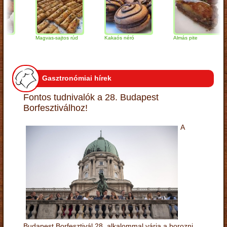
Magvas-sajtos rúd
Kakaós néró
Almás pite
Gasztronómiai hírek
Fontos tudnivalók a 28. Budapest
Borfesztiválhoz!
A
Budapest Borfesztivál 28. alkalommal várja a borozni,