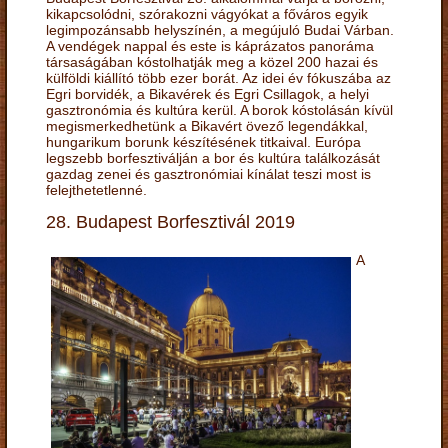
kikapcsolódni, szórakozni vágyókat a főváros egyik
legimpozánsabb helyszínén, a megújuló Budai Várban.
A vendégek nappal és este is káprázatos panoráma
társaságában kóstolhatják meg a közel 200 hazai és
külföldi kiállító több ezer borát. Az idei év fókuszába az
Egri borvidék, a Bikavérek és Egri Csillagok, a helyi
gasztronómia és kultúra kerül. A borok kóstolásán kívül
megismerkedhetünk a Bikavért övező legendákkal,
hungarikum borunk készítésének titkaival. Európa
legszebb borfesztiválján a bor és kultúra találkozását
gazdag zenei és gasztronómiai kínálat teszi most is
felejthetetlenné.
28. Budapest Borfesztivál 2019
A