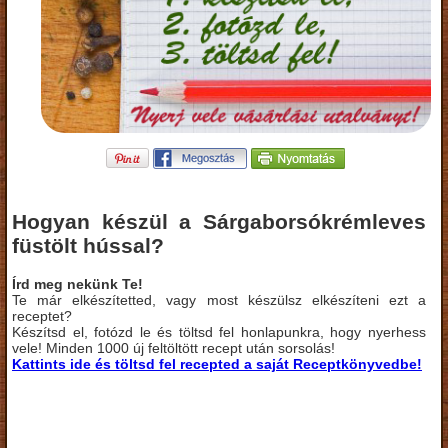
Hogyan készül a Sárgaborsókrémleves
füstölt hússal?
Írd meg nekünk Te!
Te már elkészítetted, vagy most készülsz elkészíteni ezt a
receptet?
Készítsd el, fotózd le és töltsd fel honlapunkra, hogy nyerhess
vele! Minden 1000 új feltöltött recept után sorsolás!
Kattints ide és töltsd fel recepted a saját Receptkönyvedbe!