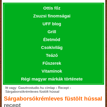
Ottis főz
Zsuzsi finomságai
UFF blog
Grill
Életmód
Csokivilág
Teázó
Fűszerek
Vitaminok
Régi magyar márkák története
Itt vagy: Gasztrostudio.hu címlap › Recept ›
Sárgaborsókrémleves füstölt hússal
Sárgaborsókrémleves füstölt hússal
recept