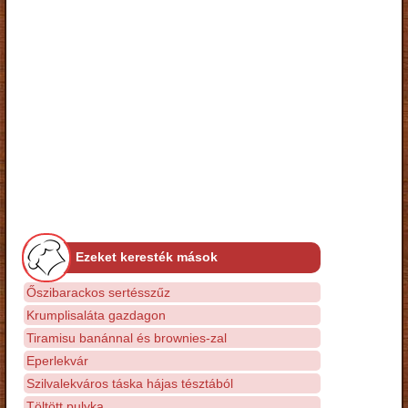
Ezeket keresték mások
Őszibarackos sertésszűz
Krumplisaláta gazdagon
Tiramisu banánnal és brownies-zal
Eperlekvár
Szilvalekváros táska hájas tésztából
Töltött pulyka