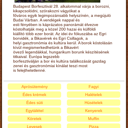
Budapest Borfesztivál 28. alkalommal várja a borozni,
kikapcsolódni, szórakozni vágyókat a
főváros egyik legimpozánsabb helyszínén, a megújuló
Budai Várban. A vendégek nappal és
esti fényében is káprázatos panorámát élvezve
kóstolhatják meg a közel 200 hazai és külföldi
kiállító több ezer borát. Az idei év fókuszába az Egri
borvidék, a Bikavérek és Egri Csillagok, a
helyi gasztronómia és kultúra kerül. A borok kóstolásán
kívül megismerkedhetünk a Bikavért
övező legendákkal, hungarikum borunk készítésének
titkaival. Európa legszebb
borfesztiválján a bor és kultúra találkozását gazdag
zenei és gasztronómiai kínálat teszi most
is felejthetetlenné.
Aprósütemény
Fagyi
Édes krémek
Halételek
Édes süti
Húsételek
Egytálétel
Kenyerek
Köretek
Muffin
Levesek
Pizza