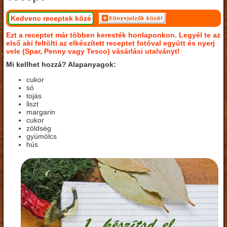
Kedvenc receptek közé
Ezt a receptet már többen keresték honlaponkon. Legyél te az
első aki feltölti az elkészített receptet fotóval együtt és nyerj
vele (Spar, Penny vagy Tesco) vásárlási utalványt!
Mi kellhet hozzá? Alapanyagok:
cukor
só
tojás
liszt
margarin
cukor
zöldség
gyümölcs
hús