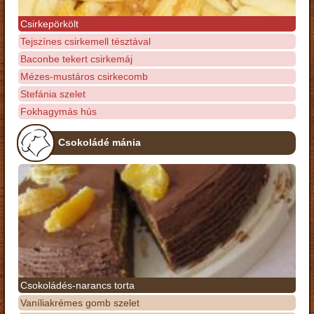
Csirkepörkölt
Tejszínes csirkemell tésztával
Baconbe tekert csirkemáj
Mézes-mustáros csirkecomb
Stefánia szelet
Fokhagymás hús
Csokoládé mánia
Csokoládés-narancs torta
Vaníliakrémes gomb szelet