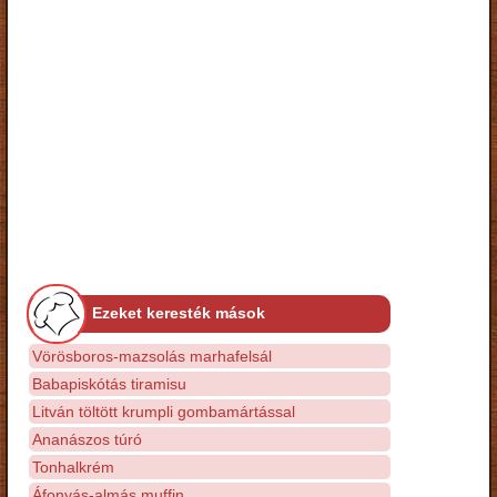
Ezeket keresték mások
Vörösboros-mazsolás marhafelsál
Babapiskótás tiramisu
Litván töltött krumpli gombamártással
Ananászos túró
Tonhalkrém
Áfonyás-almás muffin