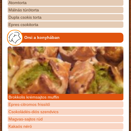
Atomtorta
Málnás túrótorta
Dupla csokis torta
Epres csokitorta
Orsi a konyhában
Brokkolis krémsajtos muffin
Epres-citromos frissítő
Csokoládés-diós szendvics
Magvas-sajtos rúd
Kakaós néró