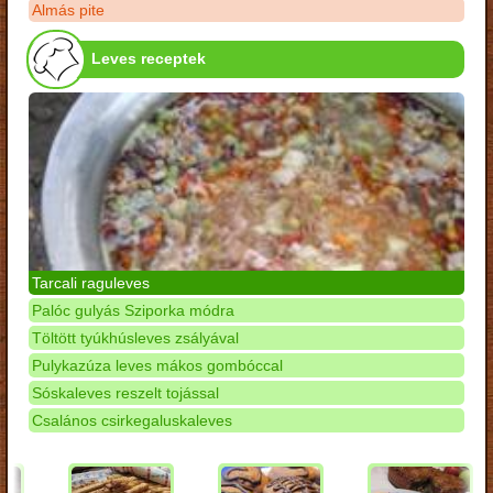
Almás pite
Leves receptek
Tarcali raguleves
Palóc gulyás Sziporka módra
Töltött tyúkhúsleves zsályával
Pulykazúza leves mákos gombóccal
Sóskaleves reszelt tojással
Csalános csirkegaluskaleves