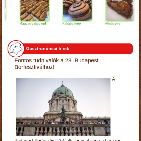
Magvas-sajtos rúd
Kakaós néró
Almás pite
Z
t
Gasztronómiai hírek
Fontos tudnivalók a 28. Budapest
Borfesztiválhoz!
A
Budapest Borfesztivál 28. alkalommal várja a borozni,