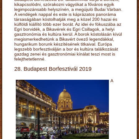
kikapcsolódni, szórakozni vágyókat a főváros egyik
legimpozánsabb helyszínén, a megújuló Budai Várban.
A vendégek nappal és este is káprázatos panoráma
társaságában kóstolhatják meg a közel 200 hazai és
külföldi kiállító több ezer borát. Az idei év fókuszába az
Egri borvidék, a Bikavérek és Egri Csillagok, a helyi
gasztronómia és kultúra kerül. A borok kóstolásán kívül
megismerkedhetünk a Bikavért övező legendákkal,
hungarikum borunk készítésének titkaival. Európa
legszebb borfesztiválján a bor és kultúra találkozását
gazdag zenei és gasztronómiai kínálat teszi most is
felejthetetlenné.
28. Budapest Borfesztivál 2019
A