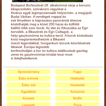
Budapest Borfesztivál 28. alkalommal várja a borozni,
kikapcsolódni, szórakozni vágyókat a
főváros egyik legimpozánsabb helyszínén, a megújuló
Budai Várban. A vendégek nappal és
esti fényében is káprázatos panorámát élvezve
kóstolhatják meg a közel 200 hazai és külföldi
kiállító több ezer borát. Az idei év fókuszába az Egri
borvidék, a Bikavérek és Egri Csillagok, a
helyi gasztronómia és kultúra kerül. A borok kóstolásán
kívül megismerkedhetünk a Bikavért
övező legendákkal, hungarikum borunk készítésének
titkaival. Európa legszebb
borfesztiválján a bor és kultúra találkozását gazdag
zenei és gasztronómiai kínálat teszi most
is felejthetetlenné.
Aprósütemény
Fagyi
Édes krémek
Halételek
Édes süti
Húsételek
Egytálétel
Kenyerek
Köretek
Muffin
Levesek
Pizza