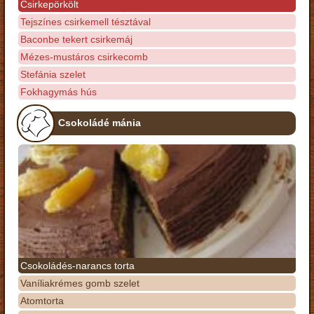
Csirkepörkölt
Tejszínes csirkemell tésztával
Baconbe tekert csirkemáj
Mézes-mustáros csirkecomb
Stefánia szelet
Fokhagymás hús
Csokoládé mánia
Csokoládés-narancs torta
Vaníliakrémes gomb szelet
Atomtorta