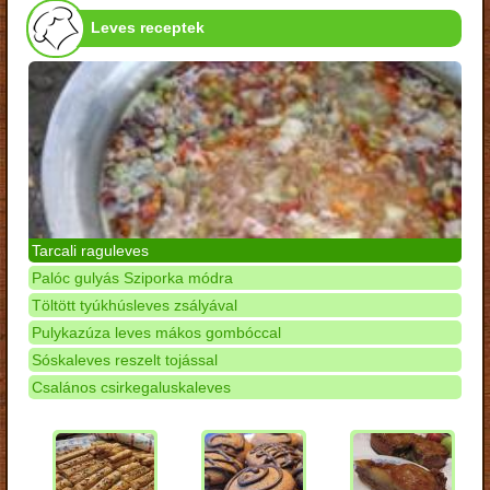
Leves receptek
Tarcali raguleves
Palóc gulyás Sziporka módra
Töltött tyúkhúsleves zsályával
Pulykazúza leves mákos gombóccal
Sóskaleves reszelt tojással
Csalános csirkegaluskaleves