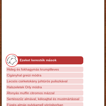
Ezeket keresték mások
Hideg és fokhagymás krumplileves
Cigányhal greizi módra
Lecsós csirketokány juhtúrós puliszkával
Halszeletek Orly módra
Áfonyás muffin citromos mázzal
Sertésszűz almával, kéksajttal és mustmártással
Fügés-almás pulykamell vörösborban