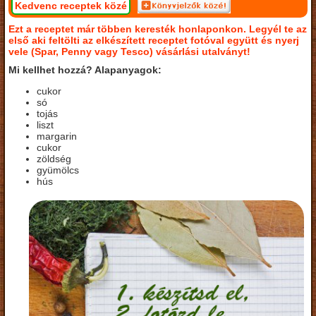
Kedvenc receptek közé
Ezt a receptet már többen keresték honlaponkon. Legyél te az
első aki feltölti az elkészített receptet fotóval együtt és nyerj
vele (Spar, Penny vagy Tesco) vásárlási utalványt!
Mi kellhet hozzá? Alapanyagok:
cukor
só
tojás
liszt
margarin
cukor
zöldség
gyümölcs
hús