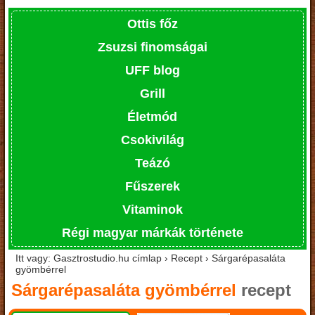
Ottis főz
Zsuzsi finomságai
UFF blog
Grill
Életmód
Csokivilág
Teázó
Fűszerek
Vitaminok
Régi magyar márkák története
Itt vagy: Gasztrostudio.hu címlap › Recept › Sárgarépasaláta
gyömbérrel
Sárgarépasaláta gyömbérrel
recept