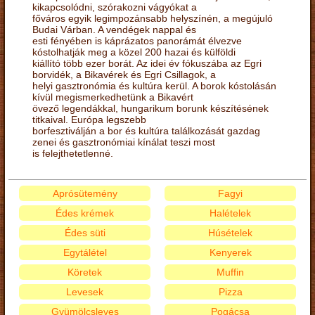
kikapcsolódni, szórakozni vágyókat a
főváros egyik legimpozánsabb helyszínén, a megújuló
Budai Várban. A vendégek nappal és
esti fényében is káprázatos panorámát élvezve
kóstolhatják meg a közel 200 hazai és külföldi
kiállító több ezer borát. Az idei év fókuszába az Egri
borvidék, a Bikavérek és Egri Csillagok, a
helyi gasztronómia és kultúra kerül. A borok kóstolásán
kívül megismerkedhetünk a Bikavért
övező legendákkal, hungarikum borunk készítésének
titkaival. Európa legszebb
borfesztiválján a bor és kultúra találkozását gazdag
zenei és gasztronómiai kínálat teszi most
is felejthetetlenné.
Aprósütemény
Fagyi
Édes krémek
Halételek
Édes süti
Húsételek
Egytálétel
Kenyerek
Köretek
Muffin
Levesek
Pizza
Gyümölcsleves
Pogácsa