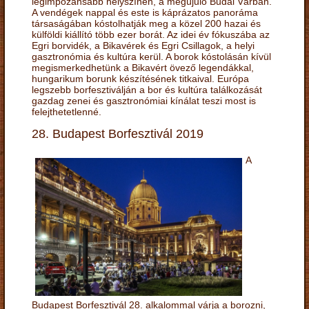
legimpozánsabb helyszínén, a megújuló Budai Várban.
A vendégek nappal és este is káprázatos panoráma
társaságában kóstolhatják meg a közel 200 hazai és
külföldi kiállító több ezer borát. Az idei év fókuszába az
Egri borvidék, a Bikavérek és Egri Csillagok, a helyi
gasztronómia és kultúra kerül. A borok kóstolásán kívül
megismerkedhetünk a Bikavért övező legendákkal,
hungarikum borunk készítésének titkaival. Európa
legszebb borfesztiválján a bor és kultúra találkozását
gazdag zenei és gasztronómiai kínálat teszi most is
felejthetetlenné.
28. Budapest Borfesztivál 2019
A
Budapest Borfesztivál 28. alkalommal várja a borozni,