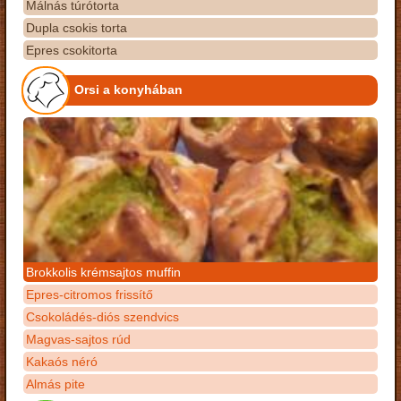
Málnás túrótorta
Dupla csokis torta
Epres csokitorta
Orsi a konyhában
Brokkolis krémsajtos muffin
Epres-citromos frissítő
Csokoládés-diós szendvics
Magvas-sajtos rúd
Kakaós néró
Almás pite