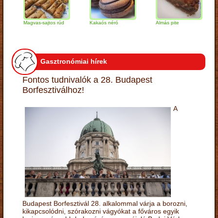
Magvas-sajtos rúd
Kakaós néró
Almás pite
Zabp
túró
Gasztronómiai hírek
Fontos tudnivalók a 28. Budapest
Borfesztiválhoz!
A
Budapest Borfesztivál 28. alkalommal várja a borozni,
kikapcsolódni, szórakozni vágyókat a főváros egyik